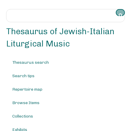
S
k
i
p
t
Thesaurus of Jewish-Italian
o
m
Liturgical Music
a
i
n
Thesaurus search
c
o
Search tips
n
t
e
Repertoire map
n
t
Browse Items
Collections
Exhibits