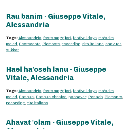
Rau banim - Giuseppe Vitale,
Alessandria
Tags:
Alessandria
,
feste maggiori
,
festival days
,
mo'adim
,
mo'ed
,
Pentecoste
,
Piemonte
,
recording
,
rito italiano
,
shavuot
,
sukkot
Hael ha'oseh lanu - Giuseppe
Vitale, Alessandria
Tags:
Alessandria
,
feste maggiori
,
festival days
,
mo'adim
,
mo'ed
,
Pasqua
,
Pasqua ebraica
,
passover
,
Pesach
,
Piemonte
,
recording
,
rito italiano
Ahavat 'olam - Giuseppe Vitale,