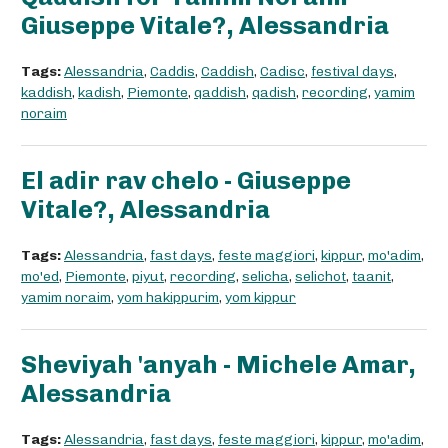
Giuseppe Vitale?, Alessandria
Tags:
Alessandria
,
Caddis
,
Caddish
,
Cadisc
,
festival days
,
kaddish
,
kadish
,
Piemonte
,
qaddish
,
qadish
,
recording
,
yamim
noraim
El adir rav chelo - Giuseppe
Vitale?, Alessandria
Tags:
Alessandria
,
fast days
,
feste maggiori
,
kippur
,
mo'adim
,
mo'ed
,
Piemonte
,
piyut
,
recording
,
selicha
,
selichot
,
taanit
,
yamim noraim
,
yom hakippurim
,
yom kippur
Sheviyah 'anyah - Michele Amar,
Alessandria
Tags:
Alessandria
,
fast days
,
feste maggiori
,
kippur
,
mo'adim
,