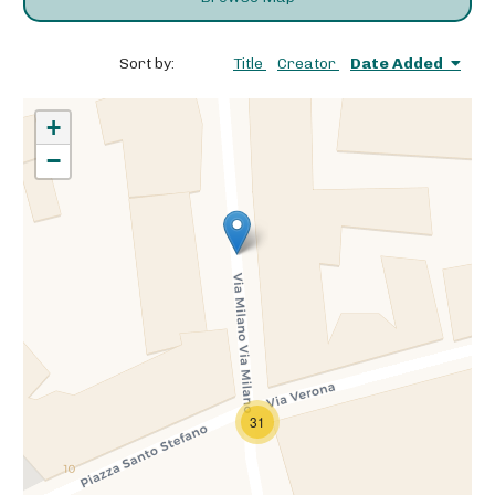
Sort by:
Title
Creator
Date Added
+
−
31