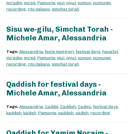
mo'adim
,
mo'ed
,
Piemonte
,
piut
,
piyut
,
pizmon
,
pizmonim
,
recording
,
rito italiano
,
simchat torah
Sisu we-gilu, Simchat Torah -
Michele Amar, Alessandria
Tags:
Alessandria
,
feste maggiori
,
festival days
,
haqafot
,
mo'adim
,
mo'ed
,
Piemonte
,
piut
,
piyut
,
pizmon
,
pizmonim
,
recording
,
rito italiano
,
simchat torah
Qaddish for festival days -
Michele Amar, Alessandria
Tags:
Alessandria
,
Caddis
,
Caddish
,
Cadisc
,
festival days
,
kaddish
,
kadish
,
Piemonte
,
qaddish
,
qadish
,
recording
Qaddish for Yamim Noraim -