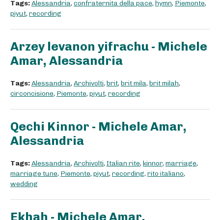
Tags:
Alessandria
,
confraternita della pace
,
hymn
,
Piemonte
,
piyut
,
recording
Arzey levanon yifrachu - Michele
Amar, Alessandria
Tags:
Alessandria
,
Archivolti
,
brit
,
brit mila
,
brit milah
,
circoncisione
,
Piemonte
,
piyut
,
recording
Qechi Kinnor - Michele Amar,
Alessandria
Tags:
Alessandria
,
Archivolti
,
Italian rite
,
kinnor
,
marriage
,
marriage tune
,
Piemonte
,
piyut
,
recording
,
rito italiano
,
wedding
Ekhah - Michele Amar,