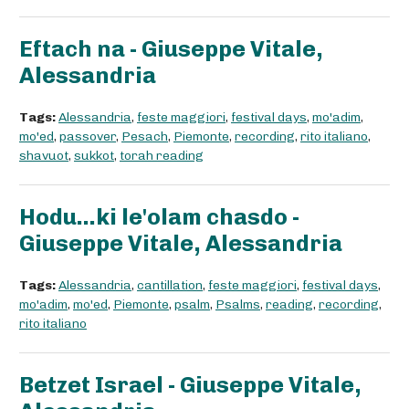
Eftach na - Giuseppe Vitale,
Alessandria
Tags:
Alessandria
,
feste maggiori
,
festival days
,
mo'adim
,
mo'ed
,
passover
,
Pesach
,
Piemonte
,
recording
,
rito italiano
,
shavuot
,
sukkot
,
torah reading
Hodu...ki le'olam chasdo -
Giuseppe Vitale, Alessandria
Tags:
Alessandria
,
cantillation
,
feste maggiori
,
festival days
,
mo'adim
,
mo'ed
,
Piemonte
,
psalm
,
Psalms
,
reading
,
recording
,
rito italiano
Betzet Israel - Giuseppe Vitale,