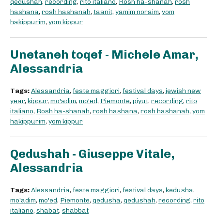
qedushah
,
recording
,
rito italiano
,
Rosh ha-shanah
,
rosh
hashana
,
rosh hashanah
,
taanit
,
yamim noraim
,
yom
hakippurim
,
yom kippur
Unetaneh toqef - Michele Amar,
Alessandria
Tags:
Alessandria
,
feste maggiori
,
festival days
,
jewish new
year
,
kippur
,
mo'adim
,
mo'ed
,
Piemonte
,
piyut
,
recording
,
rito
italiano
,
Rosh ha-shanah
,
rosh hashana
,
rosh hashanah
,
yom
hakippurim
,
yom kippur
Qedushah - Giuseppe Vitale,
Alessandria
Tags:
Alessandria
,
feste maggiori
,
festival days
,
kedusha
,
mo'adim
,
mo'ed
,
Piemonte
,
qedusha
,
qedushah
,
recording
,
rito
italiano
,
shabat
,
shabbat