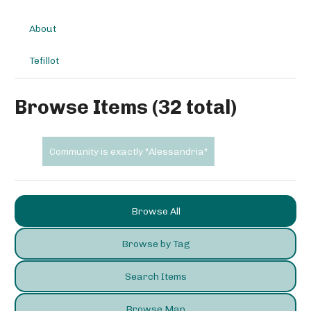
About
Tefillot
Browse Items (32 total)
Community is exactly "Alessandria"
Browse All
Browse by Tag
Search Items
Browse Map