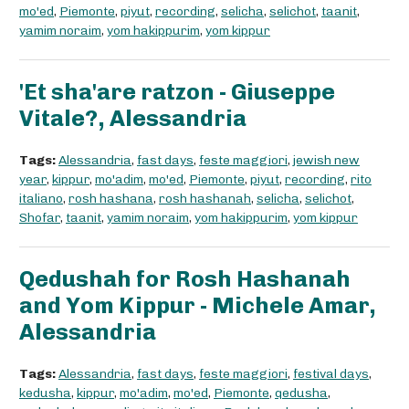
mo'ed
,
Piemonte
,
piyut
,
recording
,
selicha
,
selichot
,
taanit
,
yamim noraim
,
yom hakippurim
,
yom kippur
'Et sha'are ratzon - Giuseppe
Vitale?, Alessandria
Tags:
Alessandria
,
fast days
,
feste maggiori
,
jewish new
year
,
kippur
,
mo'adim
,
mo'ed
,
Piemonte
,
piyut
,
recording
,
rito
italiano
,
rosh hashana
,
rosh hashanah
,
selicha
,
selichot
,
Shofar
,
taanit
,
yamim noraim
,
yom hakippurim
,
yom kippur
Qedushah for Rosh Hashanah
and Yom Kippur - Michele Amar,
Alessandria
Tags:
Alessandria
,
fast days
,
feste maggiori
,
festival days
,
kedusha
,
kippur
,
mo'adim
,
mo'ed
,
Piemonte
,
qedusha
,