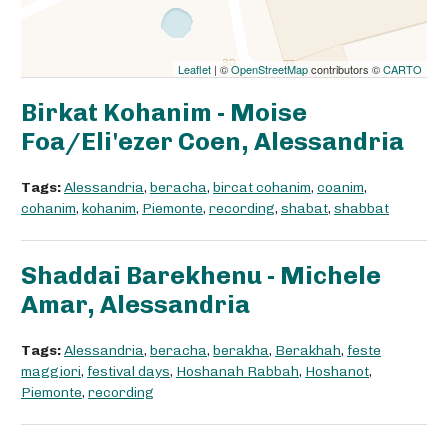
Leaflet
| ©
OpenStreetMap
contributors ©
CARTO
Birkat Kohanim - Moise
Foa/Eli'ezer Coen, Alessandria
Tags:
Alessandria
,
beracha
,
bircat cohanim
,
coanim
,
cohanim
,
kohanim
,
Piemonte
,
recording
,
shabat
,
shabbat
Shaddai Barekhenu - Michele
Amar, Alessandria
Tags:
Alessandria
,
beracha
,
berakha
,
Berakhah
,
feste
maggiori
,
festival days
,
Hoshanah Rabbah
,
Hoshanot
,
Piemonte
,
recording