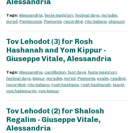
Alessandria
Tags:
Alessandria
,
feste maggiori
,
festival days
,
mo'adim
,
mo'ed
,
Pentecoste
,
Piemonte
,
recording
,
rito italiano
,
shavuot
Tov Lehodot (3) for Rosh
Hashanah and Yom Kippur -
Giuseppe Vitale, Alessandria
Tags:
Alessandria
,
cantillation
,
fast days
,
feste maggiori
,
festival days
,
kippur
,
mo'adim
,
mo'ed
,
Piemonte
,
psalm
,
reading
,
recording
,
rito italiano
,
rosh hashana
,
rosh hashanah
,
taanit
,
yom hakippurim
,
yom kippur
Tov Lehodot (2) for Shalosh
Regalim - Giuseppe Vitale,
Alessandria