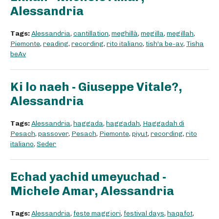
Alessandria
Tags:
Alessandria
,
cantillation
,
meghillà
,
megilla
,
megillah
,
Piemonte
,
reading
,
recording
,
rito italiano
,
tish'a be-av
,
Tisha
beAv
Ki lo naeh - Giuseppe Vitale?,
Alessandria
Tags:
Alessandria
,
haggada
,
haggadah
,
Haggadah di
Pesach
,
passover
,
Pesach
,
Piemonte
,
piyut
,
recording
,
rito
italiano
,
Seder
Echad yachid umeyuchad -
Michele Amar, Alessandria
Tags:
Alessandria
,
feste maggiori
,
festival days
,
haqafot
,