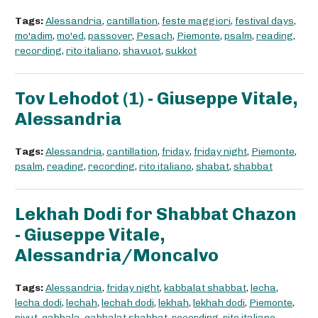
Tags:
Alessandria
,
cantillation
,
feste maggiori
,
festival days
,
mo'adim
,
mo'ed
,
passover
,
Pesach
,
Piemonte
,
psalm
,
reading
,
recording
,
rito italiano
,
shavuot
,
sukkot
Tov Lehodot (1) - Giuseppe Vitale,
Alessandria
Tags:
Alessandria
,
cantillation
,
friday
,
friday night
,
Piemonte
,
psalm
,
reading
,
recording
,
rito italiano
,
shabat
,
shabbat
Lekhah Dodi for Shabbat Chazon
- Giuseppe Vitale,
Alessandria/Moncalvo
Tags:
Alessandria
,
friday night
,
kabbalat shabbat
,
lecha
,
lecha dodi
,
lechah
,
lechah dodi
,
lekhah
,
lekhah dodi
,
Piemonte
,
piyut
,
qabbala
,
qabbalat shabbat
,
recording
,
rito italiano
,