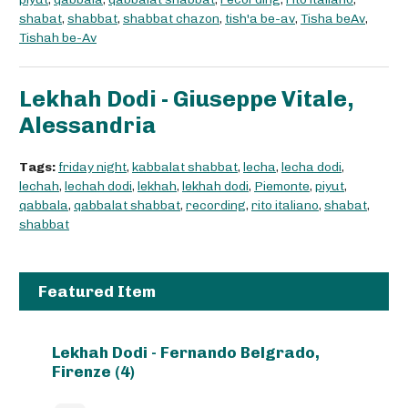
shabat
,
shabbat
,
shabbat chazon
,
tish'a be-av
,
Tisha beAv
,
Tishah be-Av
Lekhah Dodi - Giuseppe Vitale,
Alessandria
Tags:
friday night
,
kabbalat shabbat
,
lecha
,
lecha dodi
,
lechah
,
lechah dodi
,
lekhah
,
lekhah dodi
,
Piemonte
,
piyut
,
qabbala
,
qabbalat shabbat
,
recording
,
rito italiano
,
shabat
,
shabbat
Featured Item
Lekhah Dodi - Fernando Belgrado,
Firenze (4)