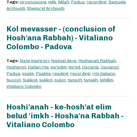
Tags:
circoncisione
,
milà
,
Milah
,
Padua
,
recording
,
Samuele
Archivolti
,
Shemu'el Archivolti
Kol mevasser - (conclusion of
Hosh'ana Rabbah) - Vitaliano
Colombo - Padova
Tags:
feste maggiori
,
festival days
,
Hoshanah Rabbah
,
Hoshanot
,
Italian rite
,
mo'adim
,
mo'ed
,
Oscianà
,
Oscianot
,
Padua
,
psalm
,
Psalms
,
reading
,
recording
,
rito italiano
,
Succot
,
Sukkod
,
sukkot
,
sukot
,
tanach
,
tanakh
,
tehillim
,
Vitaliano Colombo
Hoshi'anah - ke-hosh'at elim
belud 'imkh - Hosha'na Rabbah -
Vitaliano Colombo