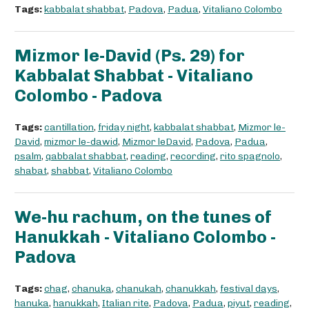
Tags:
kabbalat shabbat
,
Padova
,
Padua
,
Vitaliano Colombo
Mizmor le-David (Ps. 29) for
Kabbalat Shabbat - Vitaliano
Colombo - Padova
Tags:
cantillation
,
friday night
,
kabbalat shabbat
,
Mizmor le-
David
,
mizmor le-dawid
,
Mizmor leDavid
,
Padova
,
Padua
,
psalm
,
qabbalat shabbat
,
reading
,
recording
,
rito spagnolo
,
shabat
,
shabbat
,
Vitaliano Colombo
We-hu rachum, on the tunes of
Hanukkah - Vitaliano Colombo -
Padova
Tags:
chag
,
chanuka
,
chanukah
,
chanukkah
,
festival days
,
hanuka
,
hanukkah
,
Italian rite
,
Padova
,
Padua
,
piyut
,
reading
,