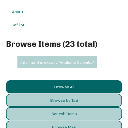
About
Tefillot
Browse Items (23 total)
Informant is exactly "Vitaliano Colombo"
Browse All
Browse by Tag
Search Items
Browse Map