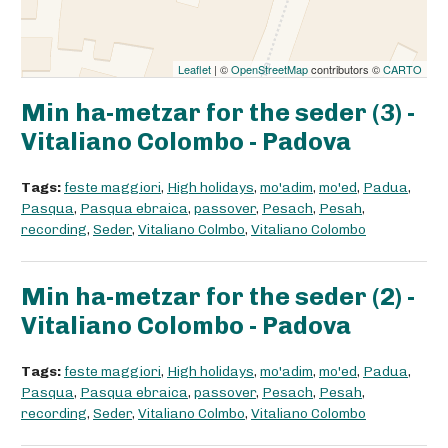
Leaflet
| ©
OpenStreetMap
contributors ©
CARTO
Min ha-metzar for the seder (3) -
Vitaliano Colombo - Padova
Tags:
feste maggiori
,
High holidays
,
mo'adim
,
mo'ed
,
Padua
,
Pasqua
,
Pasqua ebraica
,
passover
,
Pesach
,
Pesah
,
recording
,
Seder
,
Vitaliano Colmbo
,
Vitaliano Colombo
Min ha-metzar for the seder (2) -
Vitaliano Colombo - Padova
Tags:
feste maggiori
,
High holidays
,
mo'adim
,
mo'ed
,
Padua
,
Pasqua
,
Pasqua ebraica
,
passover
,
Pesach
,
Pesah
,
recording
,
Seder
,
Vitaliano Colmbo
,
Vitaliano Colombo