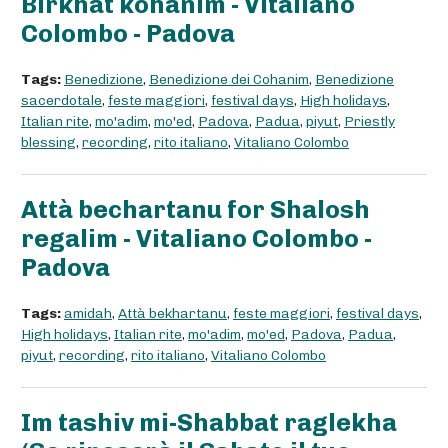
Birkhat kohanim - Vitaliano
Colombo - Padova
Tags:
Benedizione
,
Benedizione dei Cohanim
,
Benedizione
sacerdotale
,
feste maggiori
,
festival days
,
High holidays
,
Italian rite
,
mo'adim
,
mo'ed
,
Padova
,
Padua
,
piyut
,
Priestly
blessing
,
recording
,
rito italiano
,
Vitaliano Colombo
Attà bechartanu for Shalosh
regalim - Vitaliano Colombo -
Padova
Tags:
amidah
,
Attà bekhartanu
,
feste maggiori
,
festival days
,
High holidays
,
Italian rite
,
mo'adim
,
mo'ed
,
Padova
,
Padua
,
piyut
,
recording
,
rito italiano
,
Vitaliano Colombo
Im tashiv mi-Shabbat raglekha