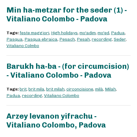
Min ha-metzar for the seder (1) -
Vitaliano Colombo - Padova
Tags:
feste maggiori
,
High holidays
,
mo'adim
,
mo'ed
,
Padua
,
Pasqua
,
Pasqua ebraica
,
Pesach
,
Pesah
,
recording
,
Seder
,
Vitaliano Colmbo
Barukh ha-ba - (for circumcision)
- Vitaliano Colombo - Padova
Tags:
brit
,
brit mila
,
brit milah
,
circoncisione
,
milà
,
Milah
,
Padua
,
recording
,
Vitaliano Colombo
Arzey levanon yifrachu -
Vitaliano Colombo, Padova