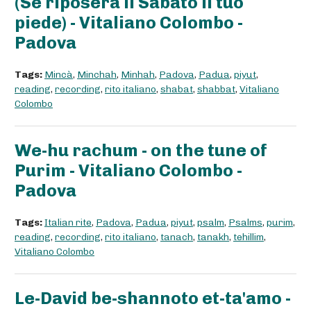
(Se riposerà il Sabato il tuo
piede) - Vitaliano Colombo -
Padova
Tags:
Mincà
,
Minchah
,
Minhah
,
Padova
,
Padua
,
piyut
,
reading
,
recording
,
rito italiano
,
shabat
,
shabbat
,
Vitaliano
Colombo
We-hu rachum - on the tune of
Purim - Vitaliano Colombo -
Padova
Tags:
Italian rite
,
Padova
,
Padua
,
piyut
,
psalm
,
Psalms
,
purim
,
reading
,
recording
,
rito italiano
,
tanach
,
tanakh
,
tehillim
,
Vitaliano Colombo
Le-David be-shannoto et-ta'amo -