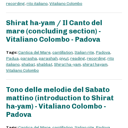
recording
,
rito italiano
,
Vitaliano Colombo
Shirat ha-yam / Il Canto del
mare (concluding section) -
Vitaliano Colombo - Padova
Tags:
Cantica del Mare
,
cantillation
,
Italian rite
,
Padova
,
Padua
,
parasha
,
parashah
,
piyut
,
reading
,
recording
,
rito
italiano
,
shabat
,
shabbat
,
Shirat ha-yam
,
shirat hayam
,
Vitaliano Colombo
Tono delle melodie del Sabato
mattino (introduction to Shirat
ha-yam) - Vitaliano Colombo -
Padova
Tags:
Cantica del Mare
,
cantillation
,
Italian rite
,
Padova
,