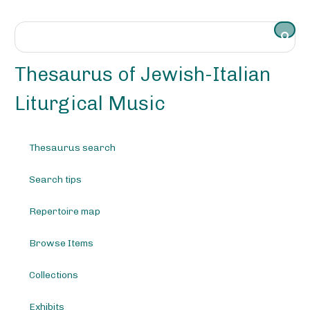
S
k
i
p
t
Thesaurus of Jewish-Italian
o
m
Liturgical Music
a
i
n
Thesaurus search
c
o
Search tips
n
t
e
Repertoire map
n
t
Browse Items
Collections
Exhibits