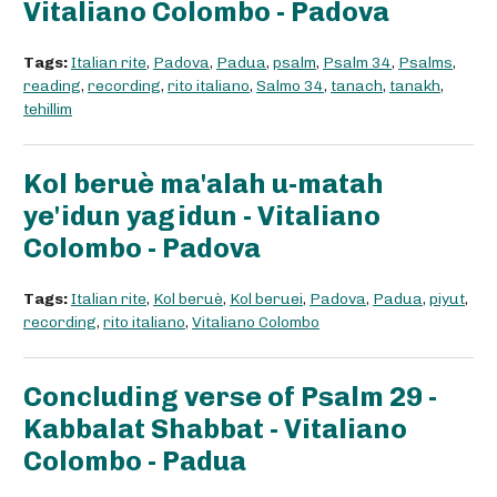
Vitaliano Colombo - Padova
Tags:
Italian rite
,
Padova
,
Padua
,
psalm
,
Psalm 34
,
Psalms
,
reading
,
recording
,
rito italiano
,
Salmo 34
,
tanach
,
tanakh
,
tehillim
Kol beruè ma'alah u-matah
ye'idun yagidun - Vitaliano
Colombo - Padova
Tags:
Italian rite
,
Kol beruè
,
Kol beruei
,
Padova
,
Padua
,
piyut
,
recording
,
rito italiano
,
Vitaliano Colombo
Concluding verse of Psalm 29 -
Kabbalat Shabbat - Vitaliano
Colombo - Padua