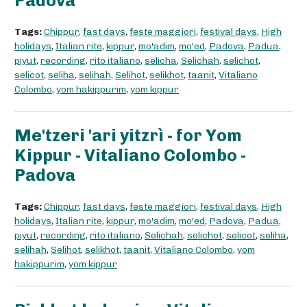
Padova
Tags:
Chippur
,
fast days
,
feste maggiori
,
festival days
,
High
holidays
,
Italian rite
,
kippur
,
mo'adim
,
mo'ed
,
Padova
,
Padua
,
piyut
,
recording
,
rito italiano
,
selicha
,
Selichah
,
selichot
,
selicot
,
seliha
,
selihah
,
Selihot
,
selikhot
,
taanit
,
Vitaliano
Colombo
,
yom hakippurim
,
yom kippur
Me'tzeri 'ari yitzrì - for Yom
Kippur - Vitaliano Colombo -
Padova
Tags:
Chippur
,
fast days
,
feste maggiori
,
festival days
,
High
holidays
,
Italian rite
,
kippur
,
mo'adim
,
mo'ed
,
Padova
,
Padua
,
piyut
,
recording
,
rito italiano
,
Selichah
,
selichot
,
selicot
,
seliha
,
selihah
,
Selihot
,
selikhot
,
taanit
,
Vitaliano Colombo
,
yom
hakippurim
,
yom kippur