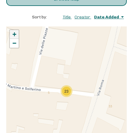
Sort by:
Title
Creator
Date Added
+
−
23