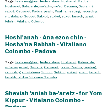
Tags:
feste maggiori
,
festival days
,
Hoshanah Rabbah
,
Hoshanot
,
Italian rite
,
mo'adim
,
mo'ed
,
Oscianà
,
Osciannà
rabbà
,
Oscianot
,
Padua
,
psalm
,
Psalms
,
reading
,
recording
,
rito italiano
,
Succot
,
Sukkod
,
sukkot
,
sukot
,
tanach
,
tanakh
,
tehillim
,
Vitaliano Colombo
Hoshi'anah - Ana ezon chin -
Hosha'na Rabbah - Vitaliano
Colombo - Padova
Tags:
feste maggiori
,
festival days
,
Hoshanot
,
Italian rite
,
mo'adim
,
mo'ed
,
Oscianà
,
Oscianot
,
psalm
,
Psalms
,
reading
,
recording
,
rito italiano
,
Succot
,
Sukkod
,
sukkot
,
sukot
,
tanach
,
tanakh
,
tehillim
,
Vitaliano Colombo
Sheviah 'aniah ba-'aretz - for Yom
Kippur - Vitalano Colombo -