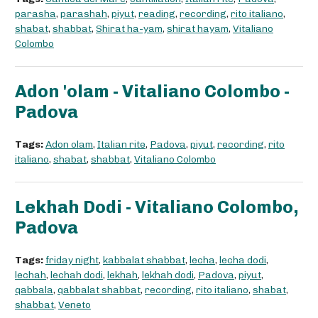
parasha
,
parashah
,
piyut
,
reading
,
recording
,
rito italiano
,
shabat
,
shabbat
,
Shirat ha-yam
,
shirat hayam
,
Vitaliano
Colombo
Adon 'olam - Vitaliano Colombo -
Padova
Tags:
Adon olam
,
Italian rite
,
Padova
,
piyut
,
recording
,
rito
italiano
,
shabat
,
shabbat
,
Vitaliano Colombo
Lekhah Dodi - Vitaliano Colombo,
Padova
Tags:
friday night
,
kabbalat shabbat
,
lecha
,
lecha dodi
,
lechah
,
lechah dodi
,
lekhah
,
lekhah dodi
,
Padova
,
piyut
,
qabbala
,
qabbalat shabbat
,
recording
,
rito italiano
,
shabat
,
shabbat
,
Veneto