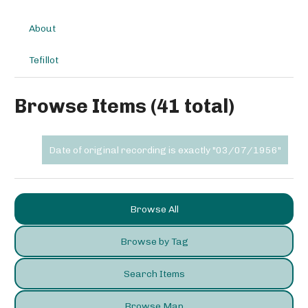
About
Tefillot
Browse Items (41 total)
Date of original recording is exactly "03/07/1956"
Browse All
Browse by Tag
Search Items
Browse Map