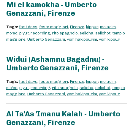
Mi el kamokha - Umberto
Genazzani, Firenze
Tags:
fast days
,
feste maggiori
,
Firenze
,
kippur
,
mo'adim
,
mo'ed
,
piyut
,
recording
,
rito spagnolo
,
selicha
,
selichot
,
tempio
maggiore
,
Umberto Genazzani
,
yom hakippurim
,
yom kippur
Widui (Ashamnu Bagadnu) -
Umberto Genazzani, Firenze
Tags:
fast days
,
feste maggiori
,
Firenze
,
kippur
,
mo'adim
,
mo'ed
,
piyut
,
recording
,
rito spagnolo
,
selicha
,
selichot
,
tempio
maggiore
,
Umberto Genazzani
,
yom hakippurim
,
yom kippur
Al Ta'As 'Imanu Kalah - Umberto
Genazzani, Firenze