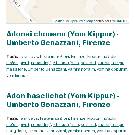
Leaflet
| ©
OpenStreetMap
contributors ©
CARTO
Adonai chonenu (Yom Kippur) -
Umberto Genazzani, Firenze
Tags:
fast days
,
feste maggiori
,
Firenze
,
kippur
,
mo'adim
,
mo'ed
,
piyut
,
recording
,
rito spagnolo
,
selichot
,
taanit
,
tempio
maggiore
,
Umberto Genazzani
,
yamim noraim
,
yom hakippurim
,
yom kippur
Adon haselichot (Yom Kippur) -
Umberto Genazzani, Firenze
Tags:
fast days
,
feste maggiori
,
Firenze
,
kippur
,
mo'adim
,
mo'ed
,
piyut
,
recording
,
rito spagnolo
,
selichot
,
taanit
,
tempio
maggiore
,
Umberto Genazzani
,
yamim noraim
,
yom hakippurim
,