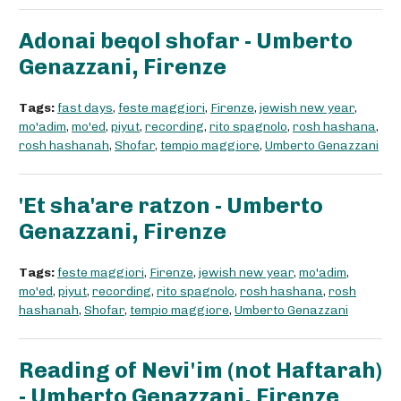
Adonai beqol shofar - Umberto
Genazzani, Firenze
Tags:
fast days
,
feste maggiori
,
Firenze
,
jewish new year
,
mo'adim
,
mo'ed
,
piyut
,
recording
,
rito spagnolo
,
rosh hashana
,
rosh hashanah
,
Shofar
,
tempio maggiore
,
Umberto Genazzani
'Et sha'are ratzon - Umberto
Genazzani, Firenze
Tags:
feste maggiori
,
Firenze
,
jewish new year
,
mo'adim
,
mo'ed
,
piyut
,
recording
,
rito spagnolo
,
rosh hashana
,
rosh
hashanah
,
Shofar
,
tempio maggiore
,
Umberto Genazzani
Reading of Nevi'im (not Haftarah)
- Umberto Genazzani, Firenze