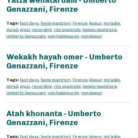
Yatza wenatal dam - Umberto
Genazzani, Firenze
Tags:
fast days
,
feste maggiori
,
Firenze
,
kippur
,
mo'adim
,
mo'ed
,
piyut
,
recording
,
rito spagnolo
,
tempio maggiore
,
Umberto Genazzani
,
yom hakippurim
,
yom kippur
Wekakh hayah omer - Umberto
Genazzani, Firenze
Tags:
fast days
,
feste maggiori
,
Firenze
,
kippur
,
mo'adim
,
mo'ed
,
piyut
,
recording
,
rito spagnolo
,
tempio maggiore
,
Umberto Genazzani
,
yom hakippurim
,
yom kippur
Atah khonanta - Umberto
Genazzani, Firenze
Tags:
fast days
,
feste maggiori
,
Firenze
,
kippur
,
mo'adim
,