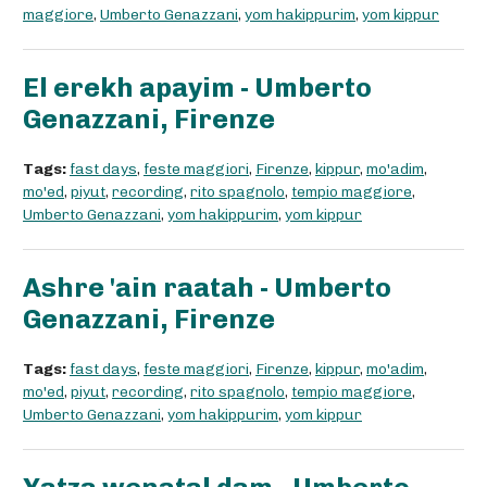
maggiore
,
Umberto Genazzani
,
yom hakippurim
,
yom kippur
El erekh apayim - Umberto
Genazzani, Firenze
Tags:
fast days
,
feste maggiori
,
Firenze
,
kippur
,
mo'adim
,
mo'ed
,
piyut
,
recording
,
rito spagnolo
,
tempio maggiore
,
Umberto Genazzani
,
yom hakippurim
,
yom kippur
Ashre 'ain raatah - Umberto
Genazzani, Firenze
Tags:
fast days
,
feste maggiori
,
Firenze
,
kippur
,
mo'adim
,
mo'ed
,
piyut
,
recording
,
rito spagnolo
,
tempio maggiore
,
Umberto Genazzani
,
yom hakippurim
,
yom kippur