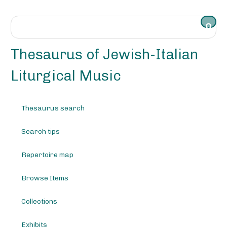
S
k
i
p
t
Thesaurus of Jewish-Italian
o
m
Liturgical Music
a
i
n
Thesaurus search
c
o
Search tips
n
t
e
Repertoire map
n
t
Browse Items
Collections
Exhibits