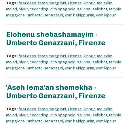
Tags:
fast days
,
feste maggiori
,
Firenze
,
kippur
,
mo'adim
,
mo'ed
,
piyut
,
recording
,
rito spagnolo
,
selicha
,
selichot
,
tempio
maggiore
,
Umberto Genazzani
,
yom hakippurim
,
yom kippur
Elohenu shebashamayim -
Umberto Genazzani, Firenze
Tags:
fast days
,
feste maggiori
,
Firenze
,
kippur
,
mo'adim
,
mo'ed
,
piyut
,
recording
,
rito spagnolo
,
selicha
,
selichot
,
tempio
maggiore
,
Umberto Genazzani
,
yom hakippurim
,
yom kippur
'Aseh lema'an shemekha -
Umberto Genazzani, Firenze
Tags:
fast days
,
feste maggiori
,
Firenze
,
kippur
,
mo'adim
,
mo'ed
,
piyut
,
recording
,
rito spagnolo
,
selicha
,
selichot
,
tempio
maggiore
,
Umberto Genazzani
,
yom hakippurim
,
yom kippur