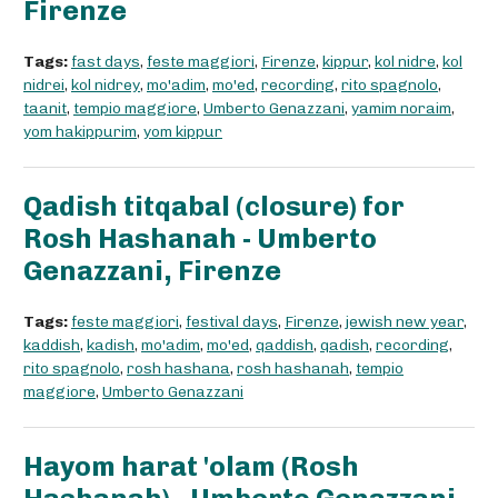
Firenze
Tags:
fast days
,
feste maggiori
,
Firenze
,
kippur
,
kol nidre
,
kol
nidrei
,
kol nidrey
,
mo'adim
,
mo'ed
,
recording
,
rito spagnolo
,
taanit
,
tempio maggiore
,
Umberto Genazzani
,
yamim noraim
,
yom hakippurim
,
yom kippur
Qadish titqabal (closure) for
Rosh Hashanah - Umberto
Genazzani, Firenze
Tags:
feste maggiori
,
festival days
,
Firenze
,
jewish new year
,
kaddish
,
kadish
,
mo'adim
,
mo'ed
,
qaddish
,
qadish
,
recording
,
rito spagnolo
,
rosh hashana
,
rosh hashanah
,
tempio
maggiore
,
Umberto Genazzani
Hayom harat 'olam (Rosh