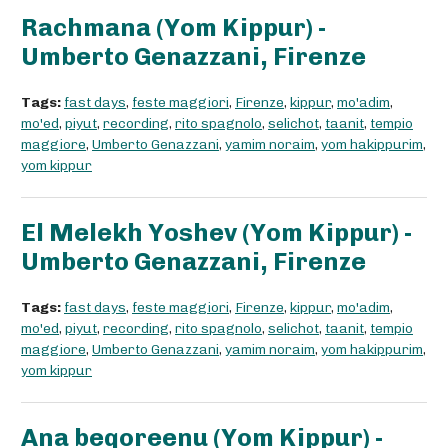
Rachmana (Yom Kippur) -
Umberto Genazzani, Firenze
Tags:
fast days
,
feste maggiori
,
Firenze
,
kippur
,
mo'adim
,
mo'ed
,
piyut
,
recording
,
rito spagnolo
,
selichot
,
taanit
,
tempio
maggiore
,
Umberto Genazzani
,
yamim noraim
,
yom hakippurim
,
yom kippur
El Melekh Yoshev (Yom Kippur) -
Umberto Genazzani, Firenze
Tags:
fast days
,
feste maggiori
,
Firenze
,
kippur
,
mo'adim
,
mo'ed
,
piyut
,
recording
,
rito spagnolo
,
selichot
,
taanit
,
tempio
maggiore
,
Umberto Genazzani
,
yamim noraim
,
yom hakippurim
,
yom kippur
Ana beqoreenu (Yom Kippur) -