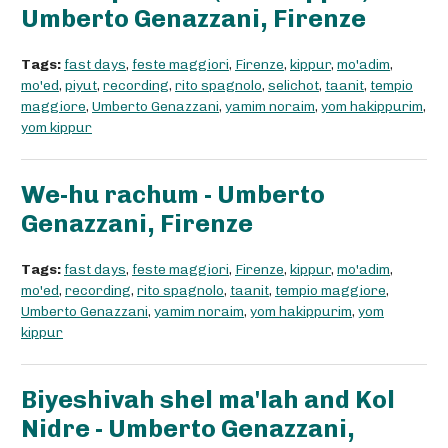
Umberto Genazzani, Firenze
Tags:
fast days
,
feste maggiori
,
Firenze
,
kippur
,
mo'adim
,
mo'ed
,
piyut
,
recording
,
rito spagnolo
,
selichot
,
taanit
,
tempio
maggiore
,
Umberto Genazzani
,
yamim noraim
,
yom hakippurim
,
yom kippur
We-hu rachum - Umberto
Genazzani, Firenze
Tags:
fast days
,
feste maggiori
,
Firenze
,
kippur
,
mo'adim
,
mo'ed
,
recording
,
rito spagnolo
,
taanit
,
tempio maggiore
,
Umberto Genazzani
,
yamim noraim
,
yom hakippurim
,
yom
kippur
Biyeshivah shel ma'lah and Kol
Nidre - Umberto Genazzani,