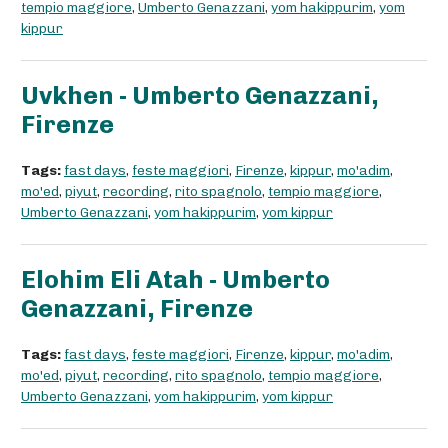
tempio maggiore
,
Umberto Genazzani
,
yom hakippurim
,
yom
kippur
Uvkhen - Umberto Genazzani,
Firenze
Tags:
fast days
,
feste maggiori
,
Firenze
,
kippur
,
mo'adim
,
mo'ed
,
piyut
,
recording
,
rito spagnolo
,
tempio maggiore
,
Umberto Genazzani
,
yom hakippurim
,
yom kippur
Elohim Eli Atah - Umberto
Genazzani, Firenze
Tags:
fast days
,
feste maggiori
,
Firenze
,
kippur
,
mo'adim
,
mo'ed
,
piyut
,
recording
,
rito spagnolo
,
tempio maggiore
,
Umberto Genazzani
,
yom hakippurim
,
yom kippur