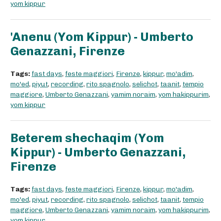
yom kippur
'Anenu (Yom Kippur) - Umberto
Genazzani, Firenze
Tags:
fast days
,
feste maggiori
,
Firenze
,
kippur
,
mo'adim
,
mo'ed
,
piyut
,
recording
,
rito spagnolo
,
selichot
,
taanit
,
tempio
maggiore
,
Umberto Genazzani
,
yamim noraim
,
yom hakippurim
,
yom kippur
Beterem shechaqim (Yom
Kippur) - Umberto Genazzani,
Firenze
Tags:
fast days
,
feste maggiori
,
Firenze
,
kippur
,
mo'adim
,
mo'ed
,
piyut
,
recording
,
rito spagnolo
,
selichot
,
taanit
,
tempio
maggiore
,
Umberto Genazzani
,
yamim noraim
,
yom hakippurim
,
yom kippur