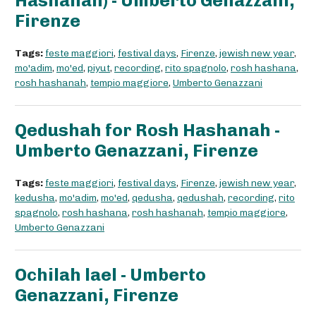
Hashanah) - Umberto Genazzani,
Firenze
Tags:
feste maggiori
,
festival days
,
Firenze
,
jewish new year
,
mo'adim
,
mo'ed
,
piyut
,
recording
,
rito spagnolo
,
rosh hashana
,
rosh hashanah
,
tempio maggiore
,
Umberto Genazzani
Qedushah for Rosh Hashanah -
Umberto Genazzani, Firenze
Tags:
feste maggiori
,
festival days
,
Firenze
,
jewish new year
,
kedusha
,
mo'adim
,
mo'ed
,
qedusha
,
qedushah
,
recording
,
rito
spagnolo
,
rosh hashana
,
rosh hashanah
,
tempio maggiore
,
Umberto Genazzani
Ochilah lael - Umberto
Genazzani, Firenze