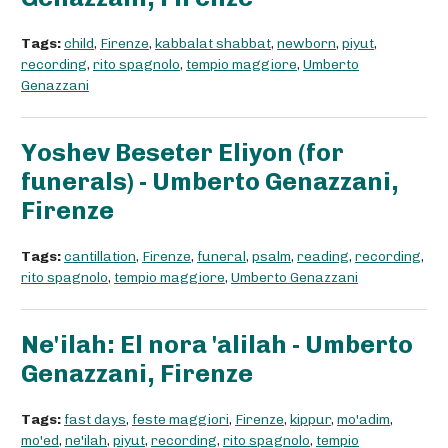
Tags:
child
,
Firenze
,
kabbalat shabbat
,
newborn
,
piyut
,
recording
,
rito spagnolo
,
tempio maggiore
,
Umberto
Genazzani
Yoshev Beseter Eliyon (for
funerals) - Umberto Genazzani,
Firenze
Tags:
cantillation
,
Firenze
,
funeral
,
psalm
,
reading
,
recording
,
rito spagnolo
,
tempio maggiore
,
Umberto Genazzani
Ne'ilah: El nora 'alilah - Umberto
Genazzani, Firenze
Tags:
fast days
,
feste maggiori
,
Firenze
,
kippur
,
mo'adim
,
mo'ed
,
ne'ilah
,
piyut
,
recording
,
rito spagnolo
,
tempio