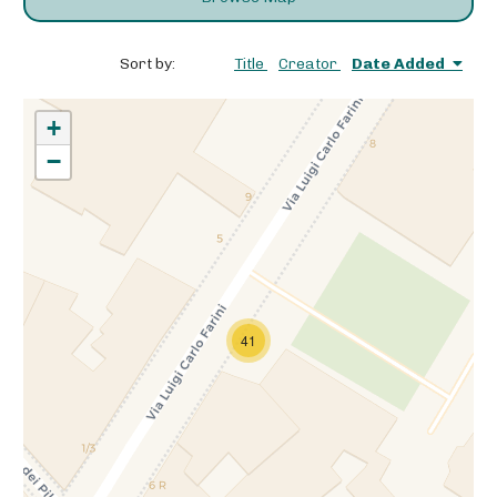
Sort by:
Title
Creator
Date Added
+
−
41