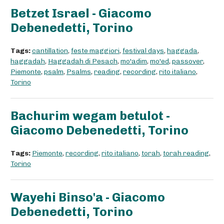
Betzet Israel - Giacomo
Debenedetti, Torino
Tags:
cantillation
,
feste maggiori
,
festival days
,
haggada
,
haggadah
,
Haggadah di Pesach
,
mo'adim
,
mo'ed
,
passover
,
Piemonte
,
psalm
,
Psalms
,
reading
,
recording
,
rito italiano
,
Torino
Bachurim wegam betulot -
Giacomo Debenedetti, Torino
Tags:
Piemonte
,
recording
,
rito italiano
,
torah
,
torah reading
,
Torino
Wayehi Binso'a - Giacomo
Debenedetti, Torino