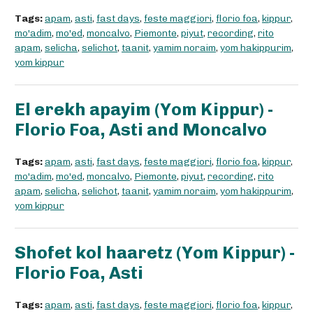
Tags:
apam
,
asti
,
fast days
,
feste maggiori
,
florio foa
,
kippur
,
mo'adim
,
mo'ed
,
moncalvo
,
Piemonte
,
piyut
,
recording
,
rito
apam
,
selicha
,
selichot
,
taanit
,
yamim noraim
,
yom hakippurim
,
yom kippur
El erekh apayim (Yom Kippur) -
Florio Foa, Asti and Moncalvo
Tags:
apam
,
asti
,
fast days
,
feste maggiori
,
florio foa
,
kippur
,
mo'adim
,
mo'ed
,
moncalvo
,
Piemonte
,
piyut
,
recording
,
rito
apam
,
selicha
,
selichot
,
taanit
,
yamim noraim
,
yom hakippurim
,
yom kippur
Shofet kol haaretz (Yom Kippur) -
Florio Foa, Asti
Tags:
apam
,
asti
,
fast days
,
feste maggiori
,
florio foa
,
kippur
,