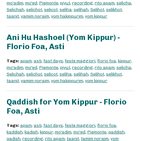
mo'adim
,
mo'ed
,
Piemonte
,
piyut
,
recording
,
rito apam
,
selicha
,
Selichah
,
selichot
,
selicot
,
seliha
,
selihah
,
Selihot
,
selikhot
,
taanit
,
yamim noraim
,
yom hakippurim
,
yom kippur
Ani Hu Hashoel (Yom Kippur) -
Florio Foa, Asti
Tags:
apam
,
asti
,
fast days
,
feste maggiori
,
florio foa
,
kippur
,
mo'adim
,
mo'ed
,
Piemonte
,
piyut
,
recording
,
rito apam
,
selicha
,
Selichah
,
selichot
,
selicot
,
seliha
,
selihah
,
Selihot
,
selikhot
,
taanit
,
yamim noraim
,
yom hakippurim
,
yom kippur
Qaddish for Yom Kippur - Florio
Foa, Asti
Tags:
apam
,
asti
,
fast days
,
feste maggiori
,
florio foa
,
kaddish
,
kadish
,
kippur
,
mo'adim
,
mo'ed
,
Piemonte
,
qaddish
,
qadish
,
recording
,
rito apam
,
taanit
,
tamim noraim
,
yom