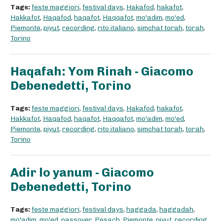
Tags:
feste maggiori
,
festival days
,
Hakafod
,
hakafot
,
Hakkafot
,
Haqafod
,
haqafot
,
Haqqafot
,
mo'adim
,
mo'ed
,
Piemonte
,
piyut
,
recording
,
rito italiano
,
simchat torah
,
torah
,
Torino
Haqafah: Yom Rinah - Giacomo
Debenedetti, Torino
Tags:
feste maggiori
,
festival days
,
Hakafod
,
hakafot
,
Hakkafot
,
Haqafod
,
haqafot
,
Haqqafot
,
mo'adim
,
mo'ed
,
Piemonte
,
piyut
,
recording
,
rito italiano
,
simchat torah
,
torah
,
Torino
Adir lo yanum - Giacomo
Debenedetti, Torino
Tags:
feste maggiori
,
festival days
,
haggada
,
haggadah
,
mo'adim
,
mo'ed
,
passover
,
Pesach
,
Piemonte
,
piyut
,
recording
,