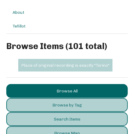
About
Tefillot
Browse Items (101 total)
Place of original recording is exactly "Torino"
Browse All
Browse by Tag
Search Items
Browse Map