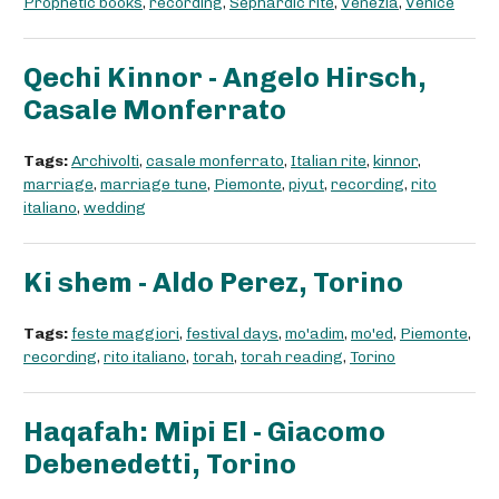
Prophetic books
,
recording
,
Sephardic rite
,
Venezia
,
Venice
Qechi Kinnor - Angelo Hirsch,
Casale Monferrato
Tags:
Archivolti
,
casale monferrato
,
Italian rite
,
kinnor
,
marriage
,
marriage tune
,
Piemonte
,
piyut
,
recording
,
rito
italiano
,
wedding
Ki shem - Aldo Perez, Torino
Tags:
feste maggiori
,
festival days
,
mo'adim
,
mo'ed
,
Piemonte
,
recording
,
rito italiano
,
torah
,
torah reading
,
Torino
Haqafah: Mipi El - Giacomo
Debenedetti, Torino