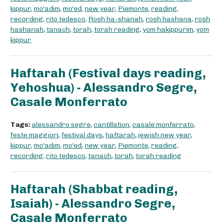
kippur
,
mo'adim
,
mo'ed
,
new year
,
Piemonte
,
reading
,
recording
,
rito tedesco
,
Rosh ha-shanah
,
rosh hashana
,
rosh
hashanah
,
tanach
,
torah
,
torah reading
,
yom hakippurim
,
yom
kippur
Haftarah (Festival days reading,
Yehoshua) - Alessandro Segre,
Casale Monferrato
Tags:
alessandro segre
,
cantillation
,
casale monferrato
,
feste maggiori
,
festival days
,
haftarah
,
jewish new year
,
kippur
,
mo'adim
,
mo'ed
,
new year
,
Piemonte
,
reading
,
recording
,
rito tedesco
,
tanach
,
torah
,
torah reading
Haftarah (Shabbat reading,
Isaiah) - Alessandro Segre,
Casale Monferrato