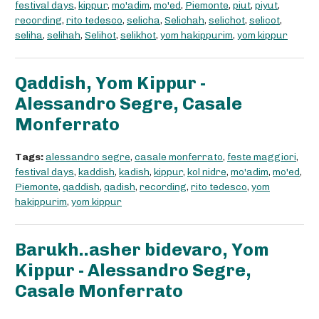
festival days
,
kippur
,
mo'adim
,
mo'ed
,
Piemonte
,
piut
,
piyut
,
recording
,
rito tedesco
,
selicha
,
Selichah
,
selichot
,
selicot
,
seliha
,
selihah
,
Selihot
,
selikhot
,
yom hakippurim
,
yom kippur
Qaddish, Yom Kippur -
Alessandro Segre, Casale
Monferrato
Tags:
alessandro segre
,
casale monferrato
,
feste maggiori
,
festival days
,
kaddish
,
kadish
,
kippur
,
kol nidre
,
mo'adim
,
mo'ed
,
Piemonte
,
qaddish
,
qadish
,
recording
,
rito tedesco
,
yom
hakippurim
,
yom kippur
Barukh..asher bidevaro, Yom
Kippur - Alessandro Segre,
Casale Monferrato