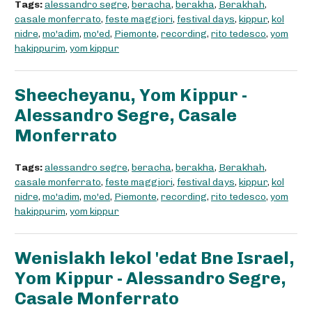
Tags:
alessandro segre
,
beracha
,
berakha
,
Berakhah
,
casale monferrato
,
feste maggiori
,
festival days
,
kippur
,
kol
nidre
,
mo'adim
,
mo'ed
,
Piemonte
,
recording
,
rito tedesco
,
yom
hakippurim
,
yom kippur
Sheecheyanu, Yom Kippur -
Alessandro Segre, Casale
Monferrato
Tags:
alessandro segre
,
beracha
,
berakha
,
Berakhah
,
casale monferrato
,
feste maggiori
,
festival days
,
kippur
,
kol
nidre
,
mo'adim
,
mo'ed
,
Piemonte
,
recording
,
rito tedesco
,
yom
hakippurim
,
yom kippur
Wenislakh lekol 'edat Bne Israel,
Yom Kippur - Alessandro Segre,
Casale Monferrato