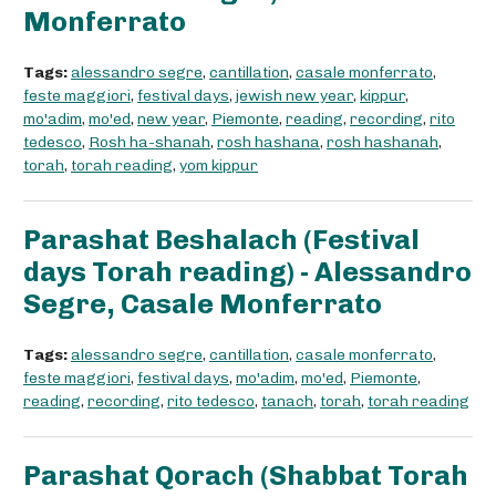
Monferrato
Tags:
alessandro segre
,
cantillation
,
casale monferrato
,
feste maggiori
,
festival days
,
jewish new year
,
kippur
,
mo'adim
,
mo'ed
,
new year
,
Piemonte
,
reading
,
recording
,
rito
tedesco
,
Rosh ha-shanah
,
rosh hashana
,
rosh hashanah
,
torah
,
torah reading
,
yom kippur
Parashat Beshalach (Festival
days Torah reading) - Alessandro
Segre, Casale Monferrato
Tags:
alessandro segre
,
cantillation
,
casale monferrato
,
feste maggiori
,
festival days
,
mo'adim
,
mo'ed
,
Piemonte
,
reading
,
recording
,
rito tedesco
,
tanach
,
torah
,
torah reading
Parashat Qorach (Shabbat Torah