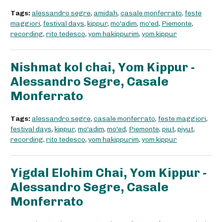
Tags:
alessandro segre
,
amidah
,
casale monferrato
,
feste
maggiori
,
festival days
,
kippur
,
mo'adim
,
mo'ed
,
Piemonte
,
recording
,
rito tedesco
,
yom hakippurim
,
yom kippur
Nishmat kol chai, Yom Kippur -
Alessandro Segre, Casale
Monferrato
Tags:
alessandro segre
,
casale monferrato
,
feste maggiori
,
festival days
,
kippur
,
mo'adim
,
mo'ed
,
Piemonte
,
piut
,
piyut
,
recording
,
rito tedesco
,
yom hakippurim
,
yom kippur
Yigdal Elohim Chai, Yom Kippur -
Alessandro Segre, Casale
Monferrato