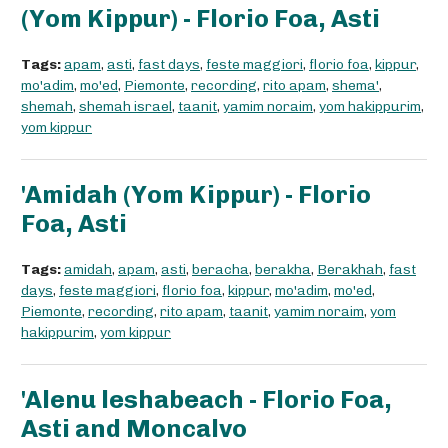
(Yom Kippur) - Florio Foa, Asti
Tags:
apam
,
asti
,
fast days
,
feste maggiori
,
florio foa
,
kippur
,
mo'adim
,
mo'ed
,
Piemonte
,
recording
,
rito apam
,
shema'
,
shemah
,
shemah israel
,
taanit
,
yamim noraim
,
yom hakippurim
,
yom kippur
'Amidah (Yom Kippur) - Florio
Foa, Asti
Tags:
amidah
,
apam
,
asti
,
beracha
,
berakha
,
Berakhah
,
fast
days
,
feste maggiori
,
florio foa
,
kippur
,
mo'adim
,
mo'ed
,
Piemonte
,
recording
,
rito apam
,
taanit
,
yamim noraim
,
yom
hakippurim
,
yom kippur
'Alenu leshabeach - Florio Foa,
Asti and Moncalvo