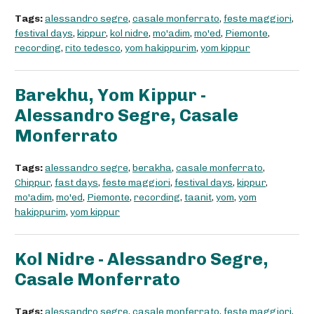
Tags:
alessandro segre
,
casale monferrato
,
feste maggiori
,
festival days
,
kippur
,
kol nidre
,
mo'adim
,
mo'ed
,
Piemonte
,
recording
,
rito tedesco
,
yom hakippurim
,
yom kippur
Barekhu, Yom Kippur -
Alessandro Segre, Casale
Monferrato
Tags:
alessandro segre
,
berakha
,
casale monferrato
,
Chippur
,
fast days
,
feste maggiori
,
festival days
,
kippur
,
mo'adim
,
mo'ed
,
Piemonte
,
recording
,
taanit
,
yom
,
yom
hakippurim
,
yom kippur
Kol Nidre - Alessandro Segre,
Casale Monferrato
Tags:
alessandro segre
,
casale monferrato
,
feste maggiori
,