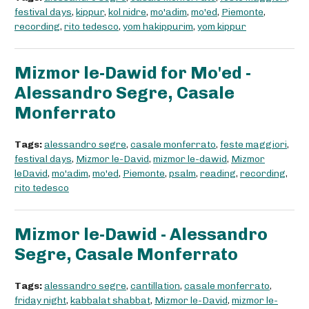
festival days
,
kippur
,
kol nidre
,
mo'adim
,
mo'ed
,
Piemonte
,
recording
,
rito tedesco
,
yom hakippurim
,
yom kippur
Mizmor le-Dawid for Mo'ed -
Alessandro Segre, Casale
Monferrato
Tags:
alessandro segre
,
casale monferrato
,
feste maggiori
,
festival days
,
Mizmor le-David
,
mizmor le-dawid
,
Mizmor
leDavid
,
mo'adim
,
mo'ed
,
Piemonte
,
psalm
,
reading
,
recording
,
rito tedesco
Mizmor le-Dawid - Alessandro
Segre, Casale Monferrato
Tags:
alessandro segre
,
cantillation
,
casale monferrato
,
friday night
,
kabbalat shabbat
,
Mizmor le-David
,
mizmor le-