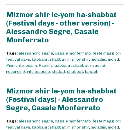
Mizmor shir le-yom ha-shabbat
(Festival days - other version) -
Alessandro Segre, Casale
Monferrato
Tags:
alessandro segre
,
casale monferrato
,
feste maggiori
,
festival days
,
kabbalat shabbat
,
mizmor shir
,
mo'adim
,
mo'ed
,
Piemonte
,
psalm
,
Psalms
,
qabbalat shabbat
,
reading
,
recording
,
rito tedesco
,
shabat
,
shabbat
,
tanach
Mizmor shir le-yom ha-shabbat
(Festival days) - Alessandro
Segre, Casale Monferrato
Tags:
alessandro segre
,
casale monferrato
,
feste maggiori
,
festival days
,
kabbalat shabbat
,
mizmor shir
,
mo'adim
,
mo'ed
,