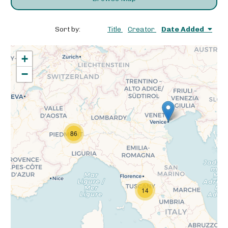
Sort by:
Title
Creator
Date Added
+
−
86
14