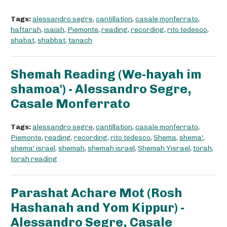
Tags:
alessandro segre
,
cantillation
,
casale monferrato
,
haftarah
,
isaiah
,
Piemonte
,
reading
,
recording
,
rito tedesco
,
shabat
,
shabbat
,
tanach
Shemah Reading (We-hayah im
shamoa') - Alessandro Segre,
Casale Monferrato
Tags:
alessandro segre
,
cantillation
,
casale monferrato
,
Piemonte
,
reading
,
recording
,
rito tedesco
,
Shema
,
shema'
,
shema' israel
,
shemah
,
shemah israel
,
Shemah Yisrael
,
torah
,
torah reading
Parashat Achare Mot (Rosh
Hashanah and Yom Kippur) -
Alessandro Segre, Casale