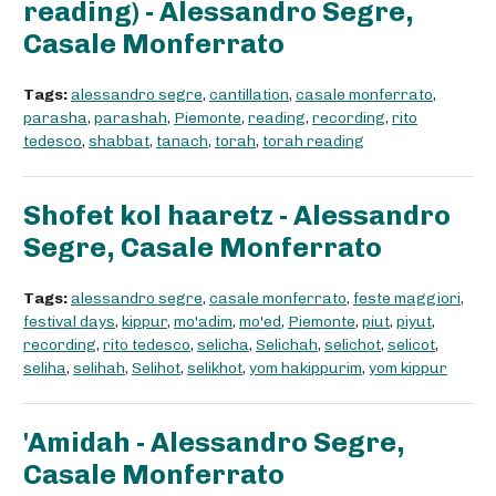
reading) - Alessandro Segre,
Casale Monferrato
Tags:
alessandro segre
,
cantillation
,
casale monferrato
,
parasha
,
parashah
,
Piemonte
,
reading
,
recording
,
rito
tedesco
,
shabbat
,
tanach
,
torah
,
torah reading
Shofet kol haaretz - Alessandro
Segre, Casale Monferrato
Tags:
alessandro segre
,
casale monferrato
,
feste maggiori
,
festival days
,
kippur
,
mo'adim
,
mo'ed
,
Piemonte
,
piut
,
piyut
,
recording
,
rito tedesco
,
selicha
,
Selichah
,
selichot
,
selicot
,
seliha
,
selihah
,
Selihot
,
selikhot
,
yom hakippurim
,
yom kippur
'Amidah - Alessandro Segre,
Casale Monferrato