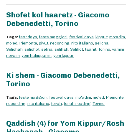
Shofet kol haaretz - Giacomo
Debenedetti, Torino
Tags:
fast days
,
feste maggiori
,
festival days
,
kippur
,
mo'adim
,
mo'ed
,
Piemonte
,
piyut
,
recording
,
rito italiano
,
selicha
,
Selichah
,
selichot
,
seliha
,
selihah
,
Selihot
,
taanit
,
Torino
,
yamim
noraim
,
yom hakippurim
,
yom kippur
Ki shem - Giacomo Debenedetti,
Torino
Tags:
feste maggiori
,
festival days
,
mo'adim
,
mo'ed
,
Piemonte
,
recording
,
rito italiano
,
torah
,
torah reading
,
Torino
Qaddish (4) for Yom Kippur/Rosh
Hashanah - Giacomo