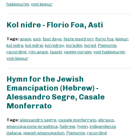
hakippurim
,
yom kippur
Kol nidre - Florio Foa, Asti
Tags:
apam
,
asti
,
fast days
,
feste maggiori
,
florio foa
,
kippur
,
kol nidre
,
kol nidrei
,
kol nidrey
,
mo'adim
,
mo'ed
,
Piemonte
,
recording
,
rito apam
,
taanit
,
yamim noraim
,
yom hakippurim
,
yom kippur
Hymn for the Jewish
Emancipation (Hebrew) -
Alessandro Segre, Casale
Monferrato
Tags:
alessandro segre
,
casale monferrato
,
ebraico
,
emancipazione israelitica
,
hebrew
,
hymn
,
indipendenza
italiana
,
jewish emancipation
,
Piemonte
,
recording