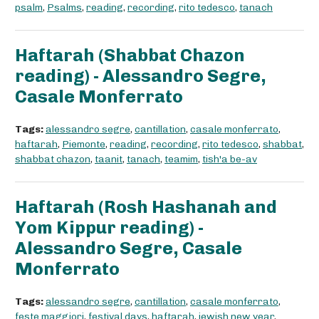
psalm
,
Psalms
,
reading
,
recording
,
rito tedesco
,
tanach
Haftarah (Shabbat Chazon
reading) - Alessandro Segre,
Casale Monferrato
Tags:
alessandro segre
,
cantillation
,
casale monferrato
,
haftarah
,
Piemonte
,
reading
,
recording
,
rito tedesco
,
shabbat
,
shabbat chazon
,
taanit
,
tanach
,
teamim
,
tish'a be-av
Haftarah (Rosh Hashanah and
Yom Kippur reading) -
Alessandro Segre, Casale
Monferrato
Tags:
alessandro segre
,
cantillation
,
casale monferrato
,
feste maggiori
,
festival days
,
haftarah
,
jewish new year
,