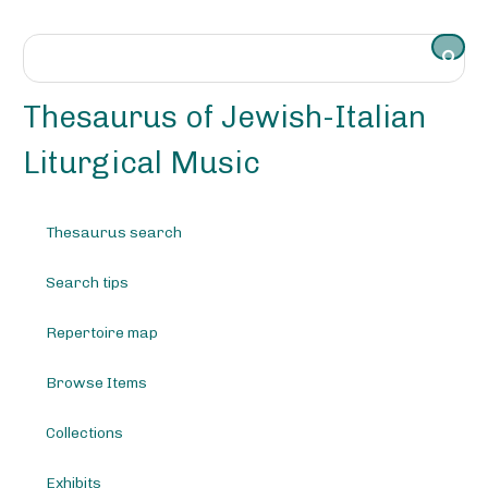
S
k
i
p
t
Thesaurus of Jewish-Italian
o
m
Liturgical Music
a
i
n
Thesaurus search
c
o
Search tips
n
t
e
Repertoire map
n
t
Browse Items
Collections
Exhibits