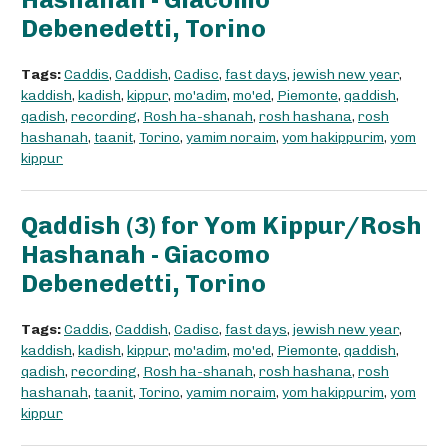
Debenedetti, Torino
Tags:
Caddis
,
Caddish
,
Cadisc
,
fast days
,
jewish new year
,
kaddish
,
kadish
,
kippur
,
mo'adim
,
mo'ed
,
Piemonte
,
qaddish
,
qadish
,
recording
,
Rosh ha-shanah
,
rosh hashana
,
rosh
hashanah
,
taanit
,
Torino
,
yamim noraim
,
yom hakippurim
,
yom
kippur
Qaddish (3) for Yom Kippur/Rosh
Hashanah - Giacomo
Debenedetti, Torino
Tags:
Caddis
,
Caddish
,
Cadisc
,
fast days
,
jewish new year
,
kaddish
,
kadish
,
kippur
,
mo'adim
,
mo'ed
,
Piemonte
,
qaddish
,
qadish
,
recording
,
Rosh ha-shanah
,
rosh hashana
,
rosh
hashanah
,
taanit
,
Torino
,
yamim noraim
,
yom hakippurim
,
yom
kippur