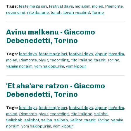
Tags:
feste maggiori
,
festival days
,
mo'adim
,
mo'ed
,
Piemonte
,
recording
,
rito italiano
,
torah
,
torah reading
,
Torino
Avinu malkenu - Giacomo
Debenedetti, Torino
Tags:
fast days
,
feste maggiori
,
festival days
,
kippur
,
mo'adim
,
mo'ed
,
Piemonte
,
piyut
,
recording
,
rito italiano
,
taanit
,
Torino
,
yamim noraim
,
yom hakippurim
,
yom kippur
'Et sha'are ratzon - Giacomo
Debenedetti, Torino
Tags:
fast days
,
feste maggiori
,
festival days
,
kippur
,
mo'adim
,
mo'ed
,
Piemonte
,
piyut
,
recording
,
rito italiano
,
selicha
,
Selichah
,
selichot
,
seliha
,
selihah
,
Selihot
,
taanit
,
Torino
,
yamim
noraim
,
yom hakippurim
,
yom kippur