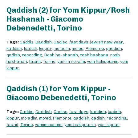
Qaddish (2) for Yom Kippur/Rosh
Hashanah - Giacomo
Debenedetti, Torino
Tags:
Caddis
,
Caddish
,
Cadisc
,
fast days
,
jewish new year
,
kaddish
,
kadish
,
kippur
,
mo'adim
,
mo'ed
,
Piemonte
,
qaddish
,
qadish
,
recording
,
Rosh ha-shanah
,
rosh hashana
,
rosh
hashanah
,
taanit
,
Torino
,
yamim noraim
,
yom hakippurim
,
yom
kippur
Qaddish (1) for Yom Kippur -
Giacomo Debenedetti, Torino
Tags:
Caddis
,
Caddish
,
Cadisc
,
fast days
,
kaddish
,
kadish
,
kippur
,
mo'adim
,
mo'ed
,
Piemonte
,
qaddish
,
qadish
,
recording
,
taanit
,
Torino
,
yamim noraim
,
yom hakippurim
,
yom kippur