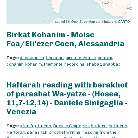
Leaflet
| ©
OpenStreetMap
contributors ©
CARTO
Birkat Kohanim - Moise
Foa/Eli'ezer Coen, Alessandria
Tags:
Alessandria
,
beracha
,
bircat cohanim
,
coanim
,
cohanim
,
kohanim
,
Piemonte
,
recording
,
shabat
,
shabbat
Haftarah reading with berakhot
of parashat Wa-yetze - (Hosea,
11,7-12,14) - Daniele Sinigaglia -
Venezia
Tags:
aftarà
,
aftarah
,
Daniele Sinigaglia
,
haftarà
,
haftarah
,
Haftorah
,
parashah
,
prophet writing
,
reading from the