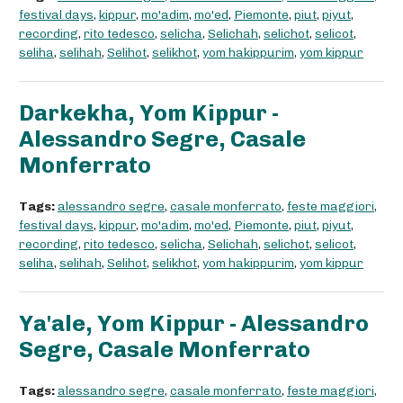
festival days
,
kippur
,
mo'adim
,
mo'ed
,
Piemonte
,
piut
,
piyut
,
recording
,
rito tedesco
,
selicha
,
Selichah
,
selichot
,
selicot
,
seliha
,
selihah
,
Selihot
,
selikhot
,
yom hakippurim
,
yom kippur
Darkekha, Yom Kippur -
Alessandro Segre, Casale
Monferrato
Tags:
alessandro segre
,
casale monferrato
,
feste maggiori
,
festival days
,
kippur
,
mo'adim
,
mo'ed
,
Piemonte
,
piut
,
piyut
,
recording
,
rito tedesco
,
selicha
,
Selichah
,
selichot
,
selicot
,
seliha
,
selihah
,
Selihot
,
selikhot
,
yom hakippurim
,
yom kippur
Ya'ale, Yom Kippur - Alessandro
Segre, Casale Monferrato
Tags:
alessandro segre
,
casale monferrato
,
feste maggiori
,