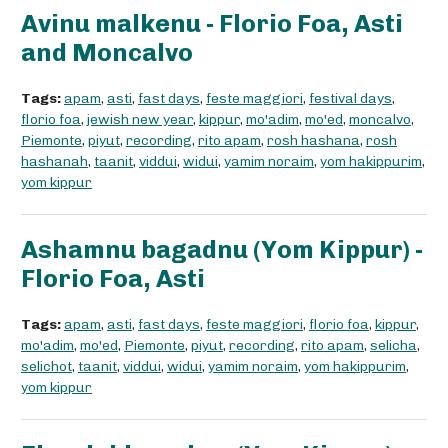
Avinu malkenu - Florio Foa, Asti
and Moncalvo
Tags:
apam
,
asti
,
fast days
,
feste maggiori
,
festival days
,
florio foa
,
jewish new year
,
kippur
,
mo'adim
,
mo'ed
,
moncalvo
,
Piemonte
,
piyut
,
recording
,
rito apam
,
rosh hashana
,
rosh
hashanah
,
taanit
,
viddui
,
widui
,
yamim noraim
,
yom hakippurim
,
yom kippur
Ashamnu bagadnu (Yom Kippur) -
Florio Foa, Asti
Tags:
apam
,
asti
,
fast days
,
feste maggiori
,
florio foa
,
kippur
,
mo'adim
,
mo'ed
,
Piemonte
,
piyut
,
recording
,
rito apam
,
selicha
,
selichot
,
taanit
,
viddui
,
widui
,
yamim noraim
,
yom hakippurim
,
yom kippur