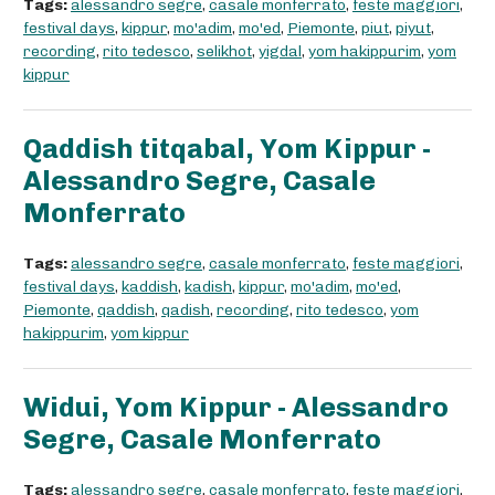
Tags:
alessandro segre
,
casale monferrato
,
feste maggiori
,
festival days
,
kippur
,
mo'adim
,
mo'ed
,
Piemonte
,
piut
,
piyut
,
recording
,
rito tedesco
,
selikhot
,
yigdal
,
yom hakippurim
,
yom
kippur
Qaddish titqabal, Yom Kippur -
Alessandro Segre, Casale
Monferrato
Tags:
alessandro segre
,
casale monferrato
,
feste maggiori
,
festival days
,
kaddish
,
kadish
,
kippur
,
mo'adim
,
mo'ed
,
Piemonte
,
qaddish
,
qadish
,
recording
,
rito tedesco
,
yom
hakippurim
,
yom kippur
Widui, Yom Kippur - Alessandro
Segre, Casale Monferrato
Tags:
alessandro segre
,
casale monferrato
,
feste maggiori
,