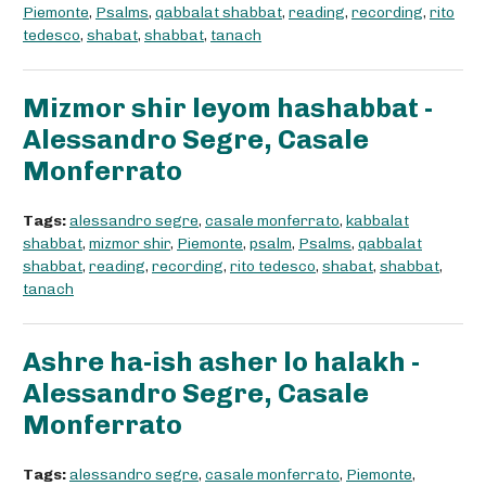
Piemonte
,
Psalms
,
qabbalat shabbat
,
reading
,
recording
,
rito
tedesco
,
shabat
,
shabbat
,
tanach
Mizmor shir leyom hashabbat -
Alessandro Segre, Casale
Monferrato
Tags:
alessandro segre
,
casale monferrato
,
kabbalat
shabbat
,
mizmor shir
,
Piemonte
,
psalm
,
Psalms
,
qabbalat
shabbat
,
reading
,
recording
,
rito tedesco
,
shabat
,
shabbat
,
tanach
Ashre ha-ish asher lo halakh -
Alessandro Segre, Casale
Monferrato
Tags:
alessandro segre
,
casale monferrato
,
Piemonte
,