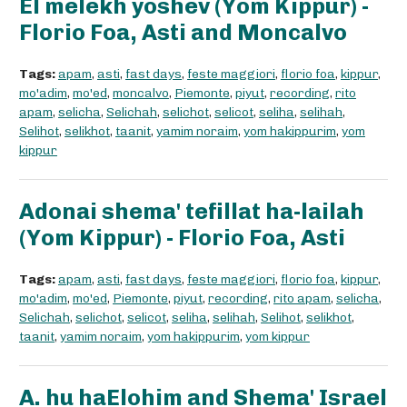
El melekh yoshev (Yom Kippur) -
Florio Foa, Asti and Moncalvo
Tags:
apam
,
asti
,
fast days
,
feste maggiori
,
florio foa
,
kippur
,
mo'adim
,
mo'ed
,
moncalvo
,
Piemonte
,
piyut
,
recording
,
rito
apam
,
selicha
,
Selichah
,
selichot
,
selicot
,
seliha
,
selihah
,
Selihot
,
selikhot
,
taanit
,
yamim noraim
,
yom hakippurim
,
yom
kippur
Adonai shema' tefillat ha-lailah
(Yom Kippur) - Florio Foa, Asti
Tags:
apam
,
asti
,
fast days
,
feste maggiori
,
florio foa
,
kippur
,
mo'adim
,
mo'ed
,
Piemonte
,
piyut
,
recording
,
rito apam
,
selicha
,
Selichah
,
selichot
,
selicot
,
seliha
,
selihah
,
Selihot
,
selikhot
,
taanit
,
yamim noraim
,
yom hakippurim
,
yom kippur
A. hu haElohim and Shema' Israel