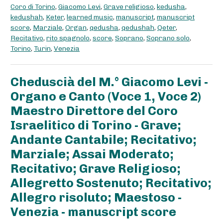
Coro di Torino
,
Giacomo Levi
,
Grave religioso
,
kedusha
,
kedushah
,
Keter
,
learned music
,
manuscript
,
manuscript
score
,
Marziale
,
Organ
,
qedusha
,
qedushah
,
Qeter
,
Recitativo
,
rito spagnolo
,
score
,
Soprano
,
Soprano solo
,
Torino
,
Turin
,
Venezia
Cheduscià del M.° Giacomo Levi -
Organo e Canto (Voce 1, Voce 2)
Maestro Direttore del Coro
Israelitico di Torino - Grave;
Andante Cantabile; Recitativo;
Marziale; Assai Moderato;
Recitativo; Grave Religioso;
Allegretto Sostenuto; Recitativo;
Allegro risoluto; Maestoso -
Venezia - manuscript score