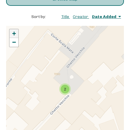
Sort by:
Title
Creator
Date Added
+
−
2