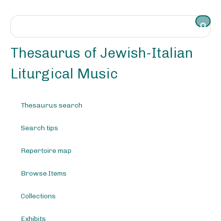
S
k
i
p
t
Thesaurus of Jewish-Italian
o
m
Liturgical Music
a
i
n
Thesaurus search
c
o
Search tips
n
t
e
Repertoire map
n
t
Browse Items
Collections
Exhibits