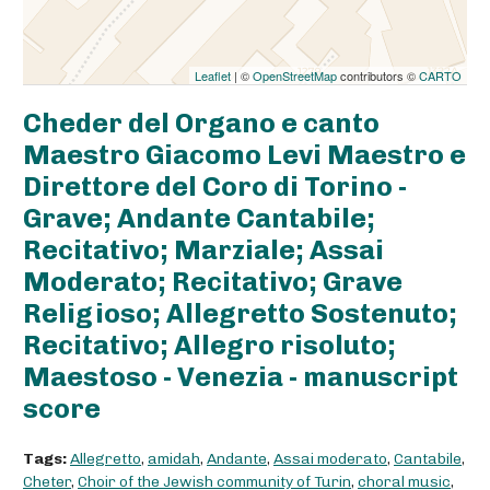
Leaflet
| ©
OpenStreetMap
contributors ©
CARTO
Cheder del Organo e canto
Maestro Giacomo Levi Maestro e
Direttore del Coro di Torino -
Grave; Andante Cantabile;
Recitativo; Marziale; Assai
Moderato; Recitativo; Grave
Religioso; Allegretto Sostenuto;
Recitativo; Allegro risoluto;
Maestoso - Venezia - manuscript
score
Tags:
Allegretto
,
amidah
,
Andante
,
Assai moderato
,
Cantabile
,
Cheter
,
Choir of the Jewish community of Turin
,
choral music
,