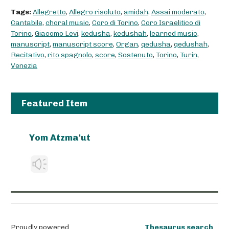
Tags:
Allegretto
,
Allegro risoluto
,
amidah
,
Assai moderato
,
Cantabile
,
choral music
,
Coro di Torino
,
Coro Israelitico di
Torino
,
Giacomo Levi
,
kedusha
,
kedushah
,
learned music
,
manuscript
,
manuscript score
,
Organ
,
qedusha
,
qedushah
,
Recitativo
,
rito spagnolo
,
score
,
Sostenuto
,
Torino
,
Turin
,
Venezia
Featured Item
Yom Atzma'ut
Proudly powered
Thesaurus search