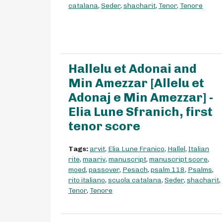
catalana
,
Seder
,
shacharit
,
Tenor
,
Tenore
Hallelu et Adonai and
Min Amezzar [Allelu et
Adonaj e Min Amezzar] -
Elia Lune Sfranich, first
tenor score
Tags:
arvit
,
Elia Lune Franico
,
Hallel
,
Italian
rite
,
maariv
,
manuscript
,
manuscript score
,
moed
,
passover
,
Pesach
,
psalm 118
,
Psalms
,
rito italiano
,
scuola catalana
,
Seder
,
shacharit
,
Tenor
,
Tenore