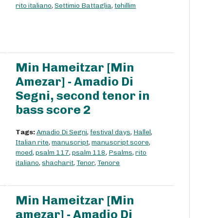
rito italiano
,
Settimio Battaglia
,
tehillim
Min Hameitzar [Min
Amezar] - Amadio Di
Segni, second tenor in
bass score 2
Tags:
Amadio Di Segni
,
festival days
,
Hallel
,
Italian rite
,
manuscript
,
manuscript score
,
moed
,
psalm 117
,
psalm 118
,
Psalms
,
rito
italiano
,
shacharit
,
Tenor
,
Tenore
Min Hameitzar [Min
amezar] - Amadio Di