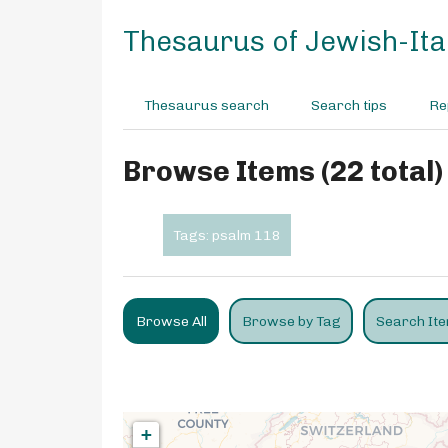
S
k
Thesaurus of Jewish-Ital
i
p
t
Thesaurus search
Search tips
Re
o
m
a
Browse Items (22 total)
i
n
c
Tags: psalm 118
o
n
t
e
Browse All
Browse by Tag
Search It
n
t
+