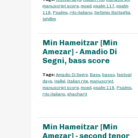
manuscript score
,
moed
,
psalm 117
,
psalm
118
,
Psalms
,
rito italiano
,
Settimio Battaglia
,
tehillim
Min Hameitzar [Min
Amezar] - Amadio Di
Segni, bass score
Tags:
Amadio Di Segni
,
Bass
,
basso
,
festival
days
,
Hallel
,
Italian rite
,
manuscript
,
manuscript score
,
moed
,
psalm 118
,
Psalms
,
rito italiano
,
shacharit
Min Hameitzar [Min
Amezar] - second tenor