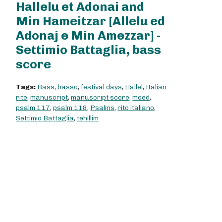
Hallelu et Adonai and
Min Hameitzar [Allelu ed
Adonaj e Min Amezzar] -
Settimio Battaglia, bass
score
Tags:
Bass
,
basso
,
festival days
,
Hallel
,
Italian
rite
,
manuscript
,
manuscript score
,
moed
,
psalm 117
,
psalm 118
,
Psalms
,
rito italiano
,
Settimio Battaglia
,
tehillim