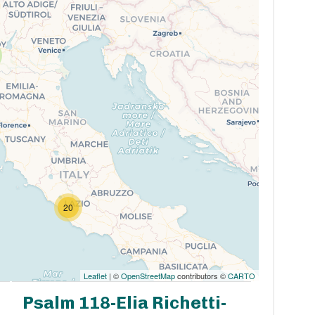
20
Leaflet
| ©
OpenStreetMap
contributors ©
CARTO
Psalm 118-Elia Richetti-