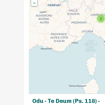
−
2
Odu - Te Deum (Ps. 118) -