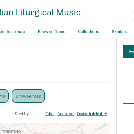
ian Liturgical Music
pertoire map
Browse Items
Collections
Exhibits
F
ems
Browse Map
Sort by:
Title
Creator
Date Added