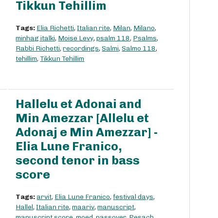
Tikkun Tehillim
Tags:
Elia Richetti
,
Italian rite
,
Milan
,
Milano
,
minhag italki
,
Moise Levy
,
psalm 118
,
Psalms
,
Rabbi Richetti
,
recordings
,
Salmi
,
Salmo 118
,
tehillim
,
Tikkun Tehillim
Hallelu et Adonai and
Min Amezzar [Allelu et
Adonaj e Min Amezzar] -
Elia Lune Franico,
second tenor in bass
score
Tags:
arvit
,
Elia Lune Franico
,
festival days
,
Hallel
,
Italian rite
,
maariv
,
manuscript
,
manuscript score
,
moed
,
passover
,
Pesach
,