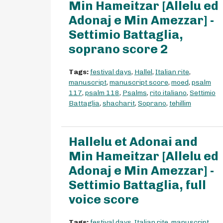
Min Hameitzar [Allelu ed
Adonaj e Min Amezzar] -
Settimio Battaglia,
soprano score 2
Tags:
festival days
,
Hallel
,
Italian rite
,
manuscript
,
manuscript score
,
moed
,
psalm
117
,
psalm 118
,
Psalms
,
rito italiano
,
Settimio
Battaglia
,
shacharit
,
Soprano
,
tehillim
Hallelu et Adonai and
Min Hameitzar [Allelu ed
Adonaj e Min Amezzar] -
Settimio Battaglia, full
voice score
Tags:
festival days
,
Italian rite
,
manuscript
,