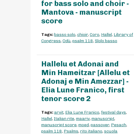
for bass solo and choir -
Mantova - manuscript
score
Tags:
basso solo
,
chioir
,
Coro
,
Hallel
,
Library of
Congress
,
Odù
,
psalm 118
,
Slolo basso
Hallelu et Adonai and
Min Hameitzar [Allelu et
Adonaj e Min Amezzar] -
Elia Lune Franico, first
tenor score 2
Tags:
arvit
,
Elia Lune Franico
,
festival days
,
Hallel
,
Italian rite
,
maariv
,
manuscript
,
manuscript score
,
moed
,
passover
,
Pesach
,
psalm 118
,
Psalms
,
rito italiano
,
scuola