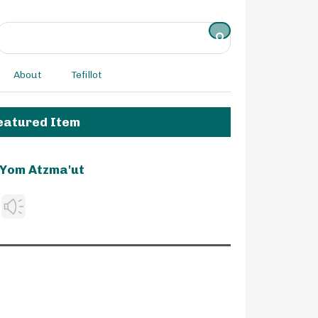
About
Tefillot
eatured Item
Yom Atzma'ut