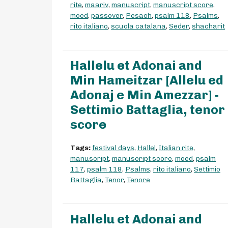
rite
,
maariv
,
manuscript
,
manuscript score
,
moed
,
passover
,
Pesach
,
psalm 118
,
Psalms
,
rito italiano
,
scuola catalana
,
Seder
,
shacharit
Hallelu et Adonai and
Min Hameitzar [Allelu ed
Adonaj e Min Amezzar] -
Settimio Battaglia, tenor
score
Tags:
festival days
,
Hallel
,
Italian rite
,
manuscript
,
manuscript score
,
moed
,
psalm
117
,
psalm 118
,
Psalms
,
rito italiano
,
Settimio
Battaglia
,
Tenor
,
Tenore
Hallelu et Adonai and