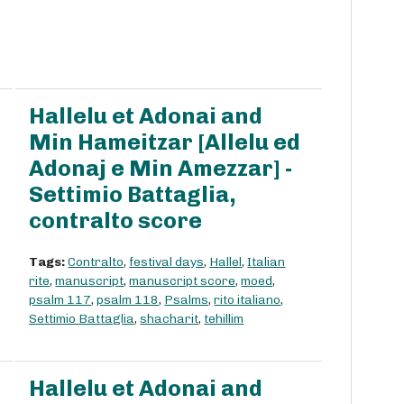
Hallelu et Adonai and
Min Hameitzar [Allelu ed
Adonaj e Min Amezzar] -
Settimio Battaglia,
contralto score
Tags:
Contralto
,
festival days
,
Hallel
,
Italian
rite
,
manuscript
,
manuscript score
,
moed
,
psalm 117
,
psalm 118
,
Psalms
,
rito italiano
,
Settimio Battaglia
,
shacharit
,
tehillim
Hallelu et Adonai and