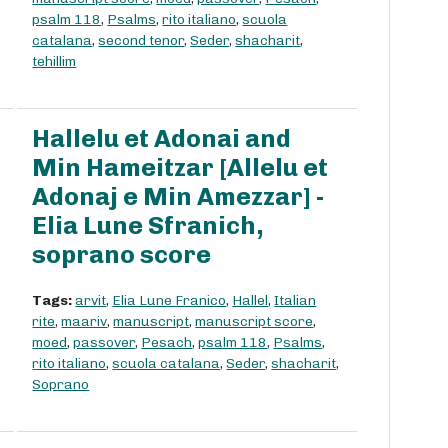
psalm 118
,
Psalms
,
rito italiano
,
scuola
catalana
,
second tenor
,
Seder
,
shacharit
,
tehillim
Hallelu et Adonai and
Min Hameitzar [Allelu et
Adonaj e Min Amezzar] -
Elia Lune Sfranich,
soprano score
Tags:
arvit
,
Elia Lune Franico
,
Hallel
,
Italian
rite
,
maariv
,
manuscript
,
manuscript score
,
moed
,
passover
,
Pesach
,
psalm 118
,
Psalms
,
rito italiano
,
scuola catalana
,
Seder
,
shacharit
,
Soprano