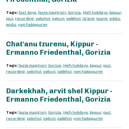
Tags:
fast days
,
feste maggiori
,
Gorizia
,
High holidays
,
kippur
,
piut
,
recording
,
selichot
,
selicot
,
selikhot
,
ta'anit
,
taanit
,
viddui
,
widui
,
yom hakippurim
Chat'anu tzurenu, Kippur -
Ermanno Friedenthal, Gorizia
Tags:
feste maggiori
,
Gorizia
,
High holidays
,
kippur
,
piut
,
recording
,
selichot
,
selicot
,
selikhot
,
yom hakippurim
Darkekhah, arvit shel Kippur -
Ermanno Friedenthal, Gorizia
Tags:
feste maggiori
,
Gorizia
,
High holidays
,
kippur
,
piut
,
recording
,
selichot
,
selicot
,
selikhot
,
yom hakippurim