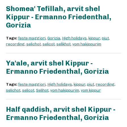
Shomea' Tefillah, arvit shel
Kippur - Ermanno Friedenthal,
Gorizia
Tags:
feste maggiori
,
Gorizia
,
High holidays
,
kippur
,
piut
,
recording
,
selichot
,
selicot
,
selikhot
,
yom hakippurim
Ya'ale, arvit shel Kippur -
Ermanno Friedenthal, Gorizia
Tags:
feste maggiori
,
High holidays
,
kippur
,
piut
,
recording
,
selichot
,
selicot
,
Selihot
,
yom hakippurim
,
yom kippur
Half qaddish, arvit shel Kippur -
Ermanno Friedenthal, Gorizia