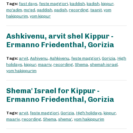
Tags:
fast days
,
feste maggiori
,
kaddish
,
kadish
,
kippur
,
mo'adim
,
mo'ed
,
qaddish
,
qadish
,
recording
,
taanit
,
yom
hakippurim
,
yom kippur
Ashkivenu, arvit shel Kippur -
Ermanno Friedenthal, Gorizia
Tags:
arvit
,
Ashivenu
,
Ashkivenu
,
feste maggiori
,
Gorizia
,
High
holidays
,
kippur
,
maariv
,
recording
,
Shema
,
shemah israel
,
yom hakippurim
Shema' Israel for Kippur -
Ermanno Friedenthal, Gorizia
Tags:
arvit
,
feste maggiori
,
Gorizia
,
High holidays
,
kippur
,
maariv
,
recording
,
Shema
,
shema'
,
yom hakippurim