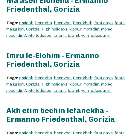
Ma'aseh Elohenu - Ermanno
Friedenthal, Gorizia
Tags:
amidah
,
beracha
,
berakha
,
Berakhah
,
fast days
,
feste
maggiori
,
Gorizia
,
High holidays
,
kippur
,
mo'adim
,
mo'ed
,
recording
,
rito tedesco
,
ta'anit
,
taanit
,
yom hakippurim
Imru le-Elohim - Ermanno
Friedenthal, Gorizia
Tags:
amidah
,
beracha
,
berakha
,
Berakhah
,
fast days
,
feste
maggiori
,
Gorizia
,
High holidays
,
kippur
,
mo'adim
,
mo'ed
,
recording
,
rito tedesco
,
ta'anit
,
taanit
,
yom hakippurim
Akh etim bechin lefanekha -
Ermanno Friedenthal, Gorizia
Tags:
amidah
,
beracha
,
berakha
,
Berakhah
,
fast days
,
feste