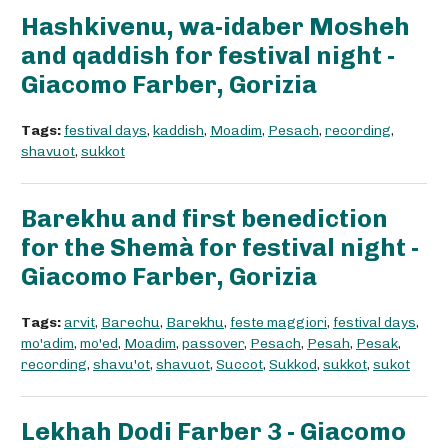
Hashkivenu, wa-idaber Mosheh
and qaddish for festival night -
Giacomo Farber, Gorizia
Tags:
festival days
,
kaddish
,
Moadim
,
Pesach
,
recording
,
shavuot
,
sukkot
Barekhu and first benediction
for the Shemà for festival night -
Giacomo Farber, Gorizia
Tags:
arvit
,
Barechu
,
Barekhu
,
feste maggiori
,
festival days
,
mo'adim
,
mo'ed
,
Moadim
,
passover
,
Pesach
,
Pesah
,
Pesak
,
recording
,
shavu'ot
,
shavuot
,
Succot
,
Sukkod
,
sukkot
,
sukot
Lekhah Dodi Farber 3 - Giacomo