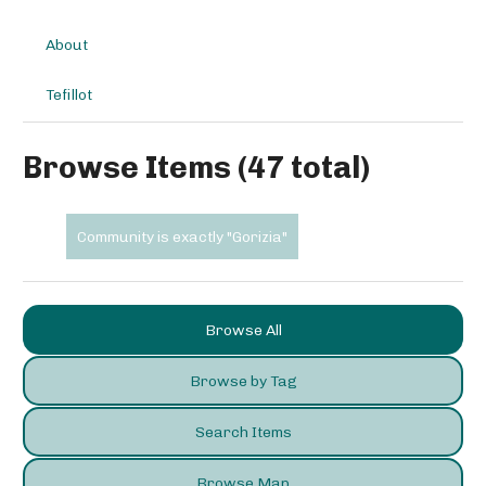
About
Tefillot
Browse Items (47 total)
Community is exactly "Gorizia"
Browse All
Browse by Tag
Search Items
Browse Map