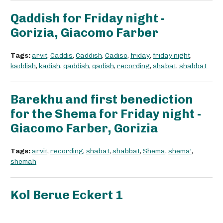
Qaddish for Friday night -
Gorizia, Giacomo Farber
Tags:
arvit
,
Caddis
,
Caddish
,
Cadisc
,
friday
,
friday night
,
kaddish
,
kadish
,
qaddish
,
qadish
,
recording
,
shabat
,
shabbat
Barekhu and first benediction
for the Shema for Friday night -
Giacomo Farber, Gorizia
Tags:
arvit
,
recording
,
shabat
,
shabbat
,
Shema
,
shema'
,
shemah
Kol Berue Eckert 1