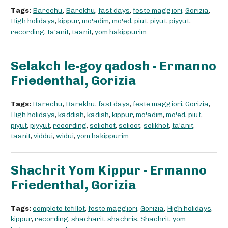
Tags:
Barechu
,
Barekhu
,
fast days
,
feste maggiori
,
Gorizia
,
High holidays
,
kippur
,
mo'adim
,
mo'ed
,
piut
,
piyut
,
piyyut
,
recording
,
ta'anit
,
taanit
,
yom hakippurim
Selakch le-goy qadosh - Ermanno
Friedenthal, Gorizia
Tags:
Barechu
,
Barekhu
,
fast days
,
feste maggiori
,
Gorizia
,
High holidays
,
kaddish
,
kadish
,
kippur
,
mo'adim
,
mo'ed
,
piut
,
piyut
,
piyyut
,
recording
,
selichot
,
selicot
,
selikhot
,
ta'anit
,
taanit
,
viddui
,
widui
,
yom hakippurim
Shachrit Yom Kippur - Ermanno
Friedenthal, Gorizia
Tags:
complete tefillot
,
feste maggiori
,
Gorizia
,
High holidays
,
kippur
,
recording
,
shacharit
,
shachris
,
Shachrit
,
yom