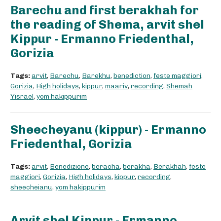
Barechu and first berakhah for
the reading of Shema, arvit shel
Kippur - Ermanno Friedenthal,
Gorizia
Tags:
arvit
,
Barechu
,
Barekhu
,
benediction
,
feste maggiori
,
Gorizia
,
High holidays
,
kippur
,
maariv
,
recording
,
Shemah
Yisrael
,
yom hakippurim
Sheecheyanu (kippur) - Ermanno
Friedenthal, Gorizia
Tags:
arvit
,
Benedizione
,
beracha
,
berakha
,
Berakhah
,
feste
maggiori
,
Gorizia
,
High holidays
,
kippur
,
recording
,
sheecheianu
,
yom hakippurim
Arvit shel Kippur - Ermanno