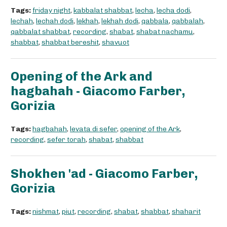
Tags:
friday night
,
kabbalat shabbat
,
lecha
,
lecha dodi
,
lechah
,
lechah dodi
,
lekhah
,
lekhah dodi
,
qabbala
,
qabbalah
,
qabbalat shabbat
,
recording
,
shabat
,
shabat nachamu
,
shabbat
,
shabbat bereshit
,
shavuot
Opening of the Ark and
hagbahah - Giacomo Farber,
Gorizia
Tags:
hagbahah
,
levata di sefer
,
opening of the Ark
,
recording
,
sefer torah
,
shabat
,
shabbat
Shokhen 'ad - Giacomo Farber,
Gorizia
Tags:
nishmat
,
piut
,
recording
,
shabat
,
shabbat
,
shaharit