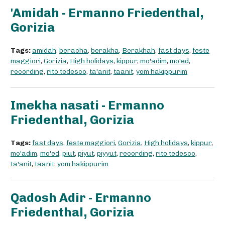
'Amidah - Ermanno Friedenthal,
Gorizia
Tags:
amidah
,
beracha
,
berakha
,
Berakhah
,
fast days
,
feste
maggiori
,
Gorizia
,
High holidays
,
kippur
,
mo'adim
,
mo'ed
,
recording
,
rito tedesco
,
ta'anit
,
taanit
,
yom hakippurim
Imekha nasati - Ermanno
Friedenthal, Gorizia
Tags:
fast days
,
feste maggiori
,
Gorizia
,
High holidays
,
kippur
,
mo'adim
,
mo'ed
,
piut
,
piyut
,
piyyut
,
recording
,
rito tedesco
,
ta'anit
,
taanit
,
yom hakippurim
Qadosh Adir - Ermanno
Friedenthal, Gorizia