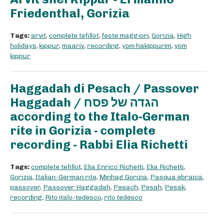
Friedenthal, Gorizia
Tags:
arvit
,
complete tefillot
,
feste maggiori
,
Gorizia
,
High
holidays
,
kippur
,
maariv
,
recording
,
yom hakippurim
,
yom
kippur
Haggadah di Pesach / Passover
Haggadah / הגדה של פסח
according to the Italo-German
rite in Gorizia - complete
recording - Rabbi Elia Richetti
Tags:
complete tefillot
,
Elia Enrico Richetti
,
Elia Richetti
,
Gorizia
,
Italian-German rite
,
Minhag Gorizia
,
Pasqua ebraica
,
passover
,
Passover Haggadah
,
Pesach
,
Pesah
,
Pesak
,
recording
,
Rito italo-tedesco
,
rito tedesco