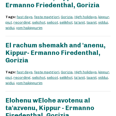
Ermanno Friedenthal, Gorizia
Tags:
fast days
,
feste maggiori
,
Gorizia
,
High holidays
,
kippur
,
piut
,
recording
,
selichot
,
selicot
,
selikhot
,
ta'anit
,
taanit
,
viddui
,
widui
,
yom hakippurim
El rachum shemakh and 'anenu,
Kippur- Ermanno Firedenthal,
Gorizia
Tags:
fast days
,
feste maggiori
,
Gorizia
,
High holidays
,
kippur
,
piut
,
recording
,
selichot
,
selicot
,
selikhot
,
ta'anit
,
taanit
,
viddui
,
widui
,
yom hakippurim
Elohenu wElohe avotenu al
ta'azvenu, Kippur - Ermanno
Firedenthal, Gorizia