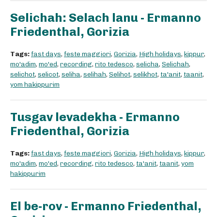
Selichah: Selach lanu - Ermanno
Friedenthal, Gorizia
Tags:
fast days
,
feste maggiori
,
Gorizia
,
High holidays
,
kippur
,
mo'adim
,
mo'ed
,
recording
,
rito tedesco
,
selicha
,
Selichah
,
selichot
,
selicot
,
seliha
,
selihah
,
Selihot
,
selikhot
,
ta'anit
,
taanit
,
yom hakippurim
Tusgav levadekha - Ermanno
Friedenthal, Gorizia
Tags:
fast days
,
feste maggiori
,
Gorizia
,
High holidays
,
kippur
,
mo'adim
,
mo'ed
,
recording
,
rito tedesco
,
ta'anit
,
taanit
,
yom
hakippurim
El be-rov - Ermanno Friedenthal,