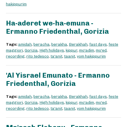
hakippurim
Ha-aderet we-ha-emuna -
Ermanno Friedenthal, Gorizia
Tags:
amidah
,
beracha
,
berakha
,
Berakhah
,
fast days
,
feste
maggiori
,
Gorizia
,
High holidays
,
kippur
,
mo'adim
,
mo'ed
,
recording
,
rito tedesco
,
ta'anit
,
taanit
,
yom hakippurim
'Al Yisrael Emunato - Ermanno
Friedenthal, Gorizia
Tags:
amidah
,
beracha
,
berakha
,
Berakhah
,
fast days
,
feste
maggiori
,
Gorizia
,
High holidays
,
kippur
,
mo'adim
,
mo'ed
,
recording
,
rito tedesco
,
ta'anit
,
taanit
,
yom hakippurim