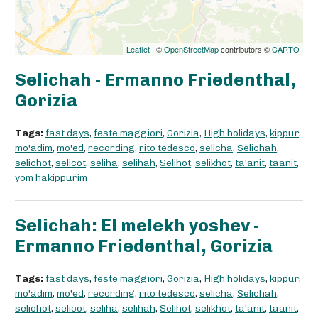
Leaflet
| ©
OpenStreetMap
contributors ©
CARTO
Selichah - Ermanno Friedenthal,
Gorizia
Tags:
fast days
,
feste maggiori
,
Gorizia
,
High holidays
,
kippur
,
mo'adim
,
mo'ed
,
recording
,
rito tedesco
,
selicha
,
Selichah
,
selichot
,
selicot
,
seliha
,
selihah
,
Selihot
,
selikhot
,
ta'anit
,
taanit
,
yom hakippurim
Selichah: El melekh yoshev -
Ermanno Friedenthal, Gorizia
Tags:
fast days
,
feste maggiori
,
Gorizia
,
High holidays
,
kippur
,
mo'adim
,
mo'ed
,
recording
,
rito tedesco
,
selicha
,
Selichah
,
selichot
,
selicot
,
seliha
,
selihah
,
Selihot
,
selikhot
,
ta'anit
,
taanit
,