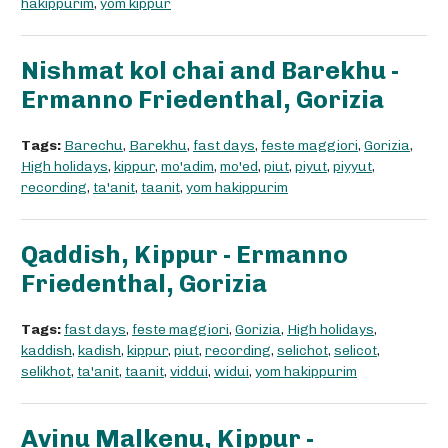
hakippurim
,
yom kippur
Nishmat kol chai and Barekhu -
Ermanno Friedenthal, Gorizia
Tags:
Barechu
,
Barekhu
,
fast days
,
feste maggiori
,
Gorizia
,
High holidays
,
kippur
,
mo'adim
,
mo'ed
,
piut
,
piyut
,
piyyut
,
recording
,
ta'anit
,
taanit
,
yom hakippurim
Qaddish, Kippur - Ermanno
Friedenthal, Gorizia
Tags:
fast days
,
feste maggiori
,
Gorizia
,
High holidays
,
kaddish
,
kadish
,
kippur
,
piut
,
recording
,
selichot
,
selicot
,
selikhot
,
ta'anit
,
taanit
,
viddui
,
widui
,
yom hakippurim
Avinu Malkenu, Kippur -