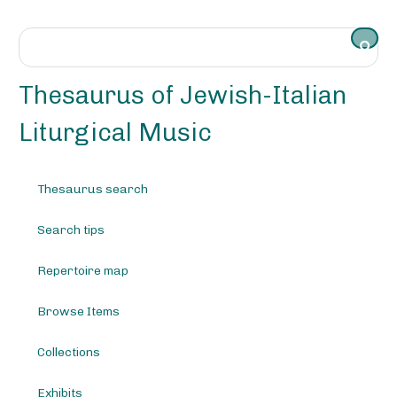
S
k
i
p
t
Thesaurus of Jewish-Italian
o
m
Liturgical Music
a
i
n
Thesaurus search
c
o
Search tips
n
t
e
Repertoire map
n
t
Browse Items
Collections
Exhibits