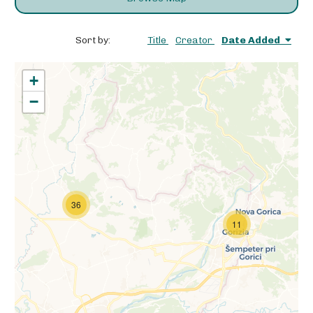
Sort by:
Title
Creator
Date Added
+
−
36
11