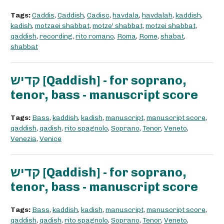
Tags:
Caddis
,
Caddish
,
Cadisc
,
havdala
,
havdalah
,
kaddish
,
kadish
,
motzaei shabbat
,
motze' shabbat
,
motzei shabbat
,
qaddish
,
recording
,
rito romano
,
Roma
,
Rome
,
shabat
,
shabbat
קדיש [Qaddish] - for soprano,
tenor, bass - manuscript score
Tags:
Bass
,
kaddish
,
kadish
,
manuscript
,
manuscript score
,
qaddish
,
qadish
,
rito spagnolo
,
Soprano
,
Tenor
,
Veneto
,
Venezia
,
Venice
קדיש [Qaddish] - for soprano,
tenor, bass - manuscript score
Tags:
Bass
,
kaddish
,
kadish
,
manuscript
,
manuscript score
,
qaddish
,
qadish
,
rito spagnolo
,
Soprano
,
Tenor
,
Veneto
,