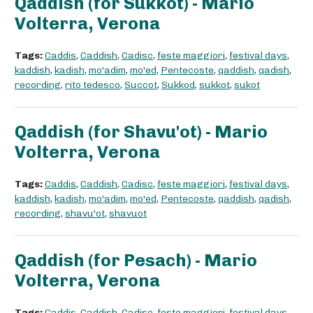
Qaddish (for Sukkot) - Mario
Volterra, Verona
Tags:
Caddis
,
Caddish
,
Cadisc
,
feste maggiori
,
festival days
,
kaddish
,
kadish
,
mo'adim
,
mo'ed
,
Pentecoste
,
qaddish
,
qadish
,
recording
,
rito tedesco
,
Succot
,
Sukkod
,
sukkot
,
sukot
Qaddish (for Shavu'ot) - Mario
Volterra, Verona
Tags:
Caddis
,
Caddish
,
Cadisc
,
feste maggiori
,
festival days
,
kaddish
,
kadish
,
mo'adim
,
mo'ed
,
Pentecoste
,
qaddish
,
qadish
,
recording
,
shavu'ot
,
shavuot
Qaddish (for Pesach) - Mario
Volterra, Verona
Tags:
Caddis
,
Caddish
,
Cadisc
,
feste maggiori
,
festival days
,