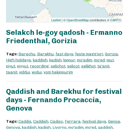
Leaflet
| ©
OpenStreetMap
contributors ©
CARTO
Selakch le-goy qadosh - Ermanno
Friedenthal, Gorizia
Tags:
Barechu
,
Barekhu
,
fast days
,
feste maggiori
,
Gorizia
,
High holidays
,
kaddish
,
kadish
,
kippur
,
mo'adim
,
mo'ed
,
piut
,
piyut
,
piyyut
,
recording
,
selichot
,
selicot
,
selikhot
,
ta'anit
,
taanit
,
viddui
,
widui
,
yom hakippurim
Qaddish and Barekhu for festival
days - Fernando Procaccia,
Genova
Tags:
Caddis
,
Caddish
,
Cadisc
,
Ferrara
,
festival days
,
Genoa
,
Genova
,
kaddish
,
kadish
,
Livorno
,
mo'adim
,
mo'ed
,
qaddish
,