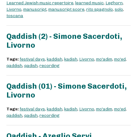
Learned Jewish music repertoire
,
learned music
,
Leghorn
,
Livorno
,
manuscript
,
manuscript score
,
rito spagnolo
,
solo
,
toscana
Qaddish (2) - Simone Sacerdoti,
Livorno
Tags:
festival days
,
kaddish
,
kadish
,
Livorno
,
mo'adim
,
mo'ed
,
qaddish
,
qadish
,
recording
Qaddish (01) - Simone Sacerdoti,
Livorno
Tags:
festival days
,
kaddish
,
kadish
,
Livorno
,
mo'adim
,
mo'ed
,
qaddish
,
qadish
,
recording
Qaddish - Azeglio Servi,