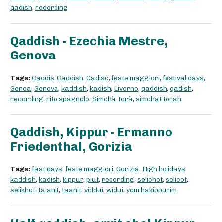
qadish
,
recording
Qaddish - Ezechia Mestre,
Genova
Tags:
Caddis
,
Caddish
,
Cadisc
,
feste maggiori
,
festival days
,
Genoa
,
Genova
,
kaddish
,
kadish
,
Livorno
,
qaddish
,
qadish
,
recording
,
rito spagnolo
,
Simchà Torà
,
simchat torah
Qaddish, Kippur - Ermanno
Friedenthal, Gorizia
Tags:
fast days
,
feste maggiori
,
Gorizia
,
High holidays
,
kaddish
,
kadish
,
kippur
,
piut
,
recording
,
selichot
,
selicot
,
selikhot
,
ta'anit
,
taanit
,
viddui
,
widui
,
yom hakippurim