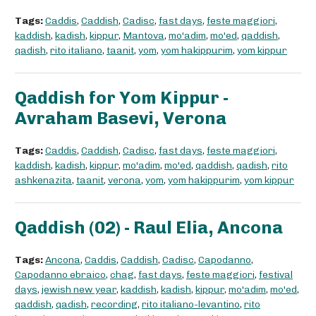
Tags:
Caddis
,
Caddish
,
Cadisc
,
fast days
,
feste maggiori
,
kaddish
,
kadish
,
kippur
,
Mantova
,
mo'adim
,
mo'ed
,
qaddish
,
qadish
,
rito italiano
,
taanit
,
yom
,
yom hakippurim
,
yom kippur
Qaddish for Yom Kippur -
Avraham Basevi, Verona
Tags:
Caddis
,
Caddish
,
Cadisc
,
fast days
,
feste maggiori
,
kaddish
,
kadish
,
kippur
,
mo'adim
,
mo'ed
,
qaddish
,
qadish
,
rito
ashkenazita
,
taanit
,
verona
,
yom
,
yom hakippurim
,
yom kippur
Qaddish (02) - Raul Elia, Ancona
Tags:
Ancona
,
Caddis
,
Caddish
,
Cadisc
,
Capodanno
,
Capodanno ebraico
,
chag
,
fast days
,
feste maggiori
,
festival
days
,
jewish new year
,
kaddish
,
kadish
,
kippur
,
mo'adim
,
mo'ed
,
qaddish
,
qadish
,
recording
,
rito italiano-levantino
,
rito