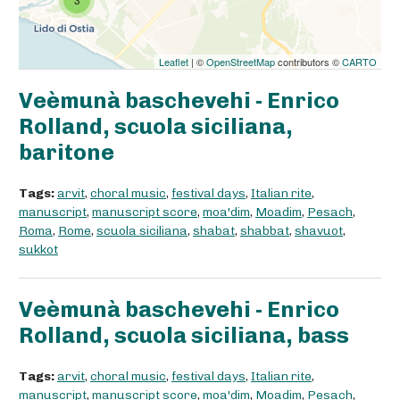
Leaflet
| ©
OpenStreetMap
contributors ©
CARTO
Veèmunà baschevehi - Enrico
Rolland, scuola siciliana,
baritone
Tags:
arvit
,
choral music
,
festival days
,
Italian rite
,
manuscript
,
manuscript score
,
moa'dim
,
Moadim
,
Pesach
,
Roma
,
Rome
,
scuola siciliana
,
shabat
,
shabbat
,
shavuot
,
sukkot
Veèmunà baschevehi - Enrico
Rolland, scuola siciliana, bass
Tags:
arvit
,
choral music
,
festival days
,
Italian rite
,
manuscript
,
manuscript score
,
moa'dim
,
Moadim
,
Pesach
,