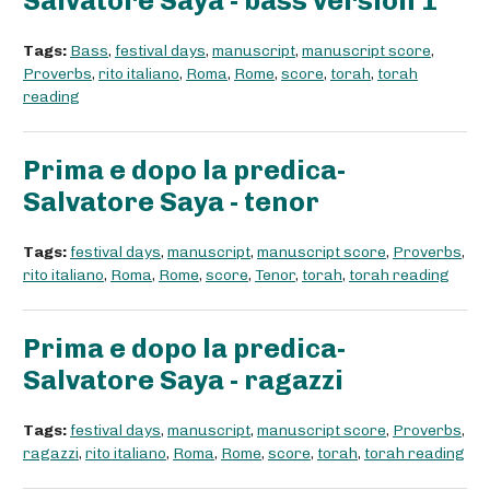
Salvatore Saya - bass version 1
Tags:
Bass
,
festival days
,
manuscript
,
manuscript score
,
Proverbs
,
rito italiano
,
Roma
,
Rome
,
score
,
torah
,
torah
reading
Prima e dopo la predica-
Salvatore Saya - tenor
Tags:
festival days
,
manuscript
,
manuscript score
,
Proverbs
,
rito italiano
,
Roma
,
Rome
,
score
,
Tenor
,
torah
,
torah reading
Prima e dopo la predica-
Salvatore Saya - ragazzi
Tags:
festival days
,
manuscript
,
manuscript score
,
Proverbs
,
ragazzi
,
rito italiano
,
Roma
,
Rome
,
score
,
torah
,
torah reading