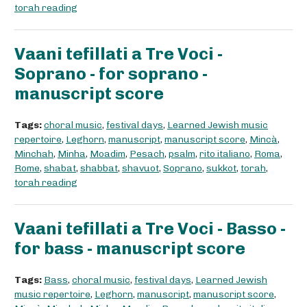
torah reading
Vaani tefillati a Tre Voci -
Soprano - for soprano -
manuscript score
Tags:
choral music
,
festival days
,
Learned Jewish music
repertoire
,
Leghorn
,
manuscript
,
manuscript score
,
Mincà
,
Minchah
,
Minha
,
Moadim
,
Pesach
,
psalm
,
rito italiano
,
Roma
,
Rome
,
shabat
,
shabbat
,
shavuot
,
Soprano
,
sukkot
,
torah
,
torah reading
Vaani tefillati a Tre Voci - Basso -
for bass - manuscript score
Tags:
Bass
,
choral music
,
festival days
,
Learned Jewish
music repertoire
,
Leghorn
,
manuscript
,
manuscript score
,