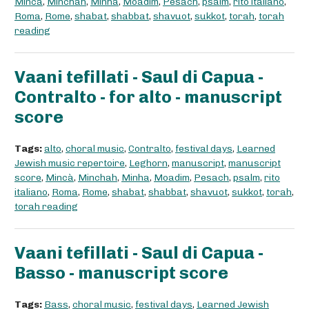
Mincà
,
Minchah
,
Minha
,
Moadim
,
Pesach
,
psalm
,
rito italiano
,
Roma
,
Rome
,
shabat
,
shabbat
,
shavuot
,
sukkot
,
torah
,
torah
reading
Vaani tefillati - Saul di Capua -
Contralto - for alto - manuscript
score
Tags:
alto
,
choral music
,
Contralto
,
festival days
,
Learned
Jewish music repertoire
,
Leghorn
,
manuscript
,
manuscript
score
,
Mincà
,
Minchah
,
Minha
,
Moadim
,
Pesach
,
psalm
,
rito
italiano
,
Roma
,
Rome
,
shabat
,
shabbat
,
shavuot
,
sukkot
,
torah
,
torah reading
Vaani tefillati - Saul di Capua -
Basso - manuscript score
Tags:
Bass
,
choral music
,
festival days
,
Learned Jewish