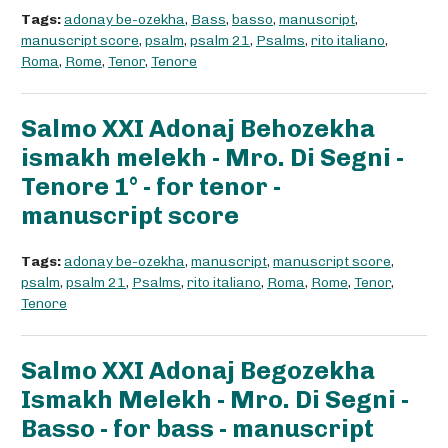
Tags:
adonay be-ozekha
,
Bass
,
basso
,
manuscript
,
manuscript score
,
psalm
,
psalm 21
,
Psalms
,
rito italiano
,
Roma
,
Rome
,
Tenor
,
Tenore
Salmo XXI Adonaj Behozekha
ismakh melekh - Mro. Di Segni -
Tenore 1° - for tenor -
manuscript score
Tags:
adonay be-ozekha
,
manuscript
,
manuscript score
,
psalm
,
psalm 21
,
Psalms
,
rito italiano
,
Roma
,
Rome
,
Tenor
,
Tenore
Salmo XXI Adonaj Begozekha
Ismakh Melekh - Mro. Di Segni -
Basso - for bass - manuscript