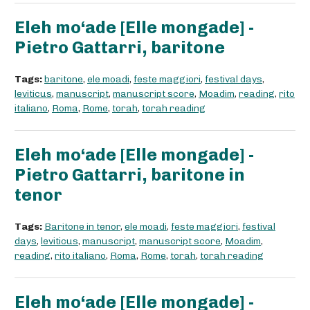
Eleh mo‘ade [Elle mongade] -
Pietro Gattarri, baritone
Tags:
baritone
,
ele moadi
,
feste maggiori
,
festival days
,
leviticus
,
manuscript
,
manuscript score
,
Moadim
,
reading
,
rito
italiano
,
Roma
,
Rome
,
torah
,
torah reading
Eleh mo‘ade [Elle mongade] -
Pietro Gattarri, baritone in
tenor
Tags:
Baritone in tenor
,
ele moadi
,
feste maggiori
,
festival
days
,
leviticus
,
manuscript
,
manuscript score
,
Moadim
,
reading
,
rito italiano
,
Roma
,
Rome
,
torah
,
torah reading
Eleh mo‘ade [Elle mongade] -