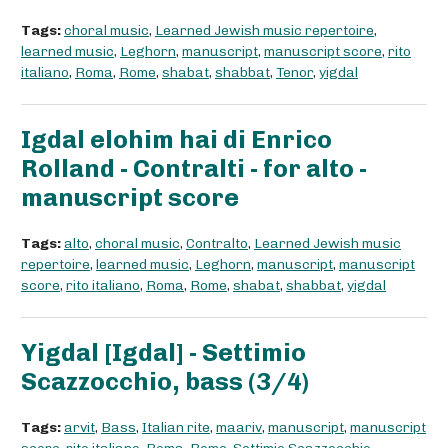
Tags:
choral music
,
Learned Jewish music repertoire
,
learned music
,
Leghorn
,
manuscript
,
manuscript score
,
rito
italiano
,
Roma
,
Rome
,
shabat
,
shabbat
,
Tenor
,
yigdal
Igdal elohim hai di Enrico
Rolland - Contralti - for alto -
manuscript score
Tags:
alto
,
choral music
,
Contralto
,
Learned Jewish music
repertoire
,
learned music
,
Leghorn
,
manuscript
,
manuscript
score
,
rito italiano
,
Roma
,
Rome
,
shabat
,
shabbat
,
yigdal
Yigdal [Igdal] - Settimio
Scazzocchio, bass (3/4)
Tags:
arvit
,
Bass
,
Italian rite
,
maariv
,
manuscript
,
manuscript