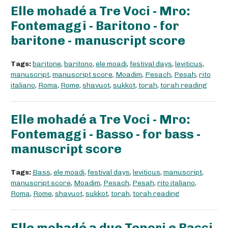
Elle mohadé a Tre Voci - Mro:
Fontemaggi - Baritono - for
baritone - manuscript score
Tags:
baritone
,
baritono
,
ele moadi
,
festival days
,
leviticus
,
manuscript
,
manuscript score
,
Moadim
,
Pesach
,
Pesah
,
rito
italiano
,
Roma
,
Rome
,
shavuot
,
sukkot
,
torah
,
torah reading
Elle mohadé a Tre Voci - Mro:
Fontemaggi - Basso - for bass -
manuscript score
Tags:
Bass
,
ele moadi
,
festival days
,
leviticus
,
manuscript
,
manuscript score
,
Moadim
,
Pesach
,
Pesah
,
rito italiano
,
Roma
,
Rome
,
shavuot
,
sukkot
,
torah
,
torah reading
Elle mohadé a due Tenori e Bassi