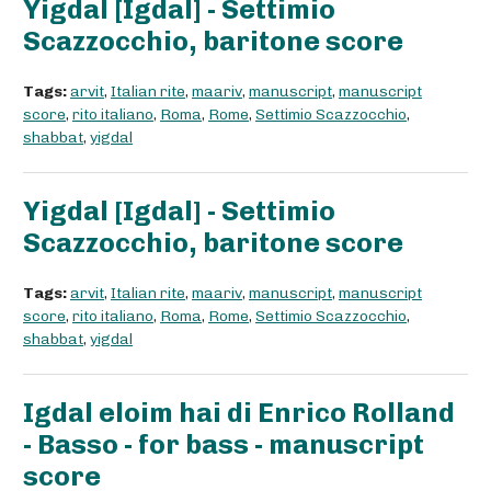
Yigdal [Igdal] - Settimio
Scazzocchio, baritone score
Tags:
arvit
,
Italian rite
,
maariv
,
manuscript
,
manuscript
score
,
rito italiano
,
Roma
,
Rome
,
Settimio Scazzocchio
,
shabbat
,
yigdal
Yigdal [Igdal] - Settimio
Scazzocchio, baritone score
Tags:
arvit
,
Italian rite
,
maariv
,
manuscript
,
manuscript
score
,
rito italiano
,
Roma
,
Rome
,
Settimio Scazzocchio
,
shabbat
,
yigdal
Igdal eloim hai di Enrico Rolland
- Basso - for bass - manuscript
score