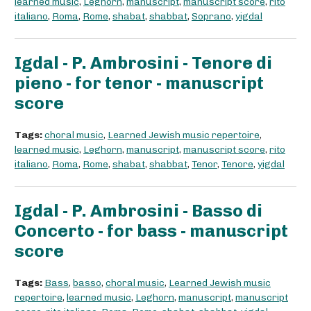
learned music
,
Leghorn
,
manuscript
,
manuscript score
,
rito
italiano
,
Roma
,
Rome
,
shabat
,
shabbat
,
Soprano
,
yigdal
Igdal - P. Ambrosini - Tenore di
pieno - for tenor - manuscript
score
Tags:
choral music
,
Learned Jewish music repertoire
,
learned music
,
Leghorn
,
manuscript
,
manuscript score
,
rito
italiano
,
Roma
,
Rome
,
shabat
,
shabbat
,
Tenor
,
Tenore
,
yigdal
Igdal - P. Ambrosini - Basso di
Concerto - for bass - manuscript
score
Tags:
Bass
,
basso
,
choral music
,
Learned Jewish music
repertoire
,
learned music
,
Leghorn
,
manuscript
,
manuscript