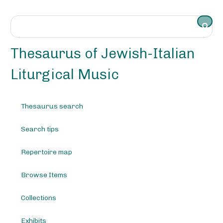
S
k
i
p
t
Thesaurus of Jewish-Italian
o
m
Liturgical Music
a
i
n
Thesaurus search
c
o
Search tips
n
t
e
Repertoire map
n
t
Browse Items
Collections
Exhibits