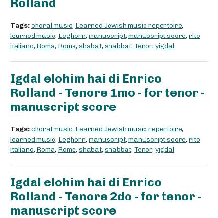
Rolland
Tags:
choral music
,
Learned Jewish music repertoire
,
learned music
,
Leghorn
,
manuscript
,
manuscript score
,
rito
italiano
,
Roma
,
Rome
,
shabat
,
shabbat
,
Tenor
,
yigdal
Igdal elohim hai di Enrico
Rolland - Tenore 1mo - for tenor -
manuscript score
Tags:
choral music
,
Learned Jewish music repertoire
,
learned music
,
Leghorn
,
manuscript
,
manuscript score
,
rito
italiano
,
Roma
,
Rome
,
shabat
,
shabbat
,
Tenor
,
yigdal
Igdal elohim hai di Enrico
Rolland - Tenore 2do - for tenor -
manuscript score