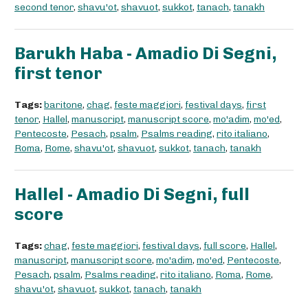
second tenor
,
shavu'ot
,
shavuot
,
sukkot
,
tanach
,
tanakh
Barukh Haba - Amadio Di Segni,
first tenor
Tags:
baritone
,
chag
,
feste maggiori
,
festival days
,
first
tenor
,
Hallel
,
manuscript
,
manuscript score
,
mo'adim
,
mo'ed
,
Pentecoste
,
Pesach
,
psalm
,
Psalms reading
,
rito italiano
,
Roma
,
Rome
,
shavu'ot
,
shavuot
,
sukkot
,
tanach
,
tanakh
Hallel - Amadio Di Segni, full
score
Tags:
chag
,
feste maggiori
,
festival days
,
full score
,
Hallel
,
manuscript
,
manuscript score
,
mo'adim
,
mo'ed
,
Pentecoste
,
Pesach
,
psalm
,
Psalms reading
,
rito italiano
,
Roma
,
Rome
,
shavu'ot
,
shavuot
,
sukkot
,
tanach
,
tanakh