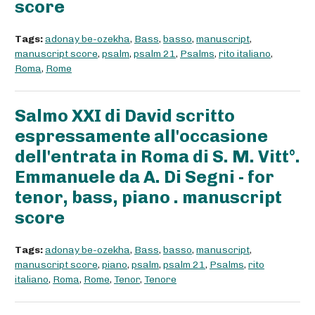
score
Tags:
adonay be-ozekha
,
Bass
,
basso
,
manuscript
,
manuscript score
,
psalm
,
psalm 21
,
Psalms
,
rito italiano
,
Roma
,
Rome
Salmo XXI di David scritto
espressamente all'occasione
dell'entrata in Roma di S. M. Vitt°.
Emmanuele da A. Di Segni - for
tenor, bass, piano . manuscript
score
Tags:
adonay be-ozekha
,
Bass
,
basso
,
manuscript
,
manuscript score
,
piano
,
psalm
,
psalm 21
,
Psalms
,
rito
italiano
,
Roma
,
Rome
,
Tenor
,
Tenore