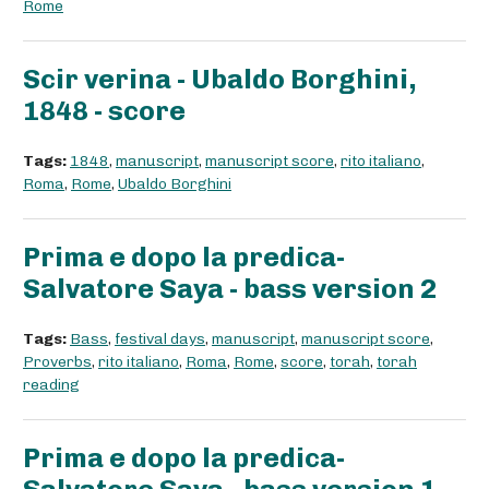
Rome
Scir verina - Ubaldo Borghini,
1848 - score
Tags:
1848
,
manuscript
,
manuscript score
,
rito italiano
,
Roma
,
Rome
,
Ubaldo Borghini
Prima e dopo la predica-
Salvatore Saya - bass version 2
Tags:
Bass
,
festival days
,
manuscript
,
manuscript score
,
Proverbs
,
rito italiano
,
Roma
,
Rome
,
score
,
torah
,
torah
reading
Prima e dopo la predica-