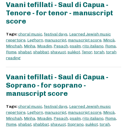
Vaani tefillati - Saul di Capua -
Tenore - for tenor - manuscript
score
Tags:
choral music
,
festival days
,
Learned Jewish music
repertoire
,
Leghorn
,
manuscript
,
manuscript score
,
Mincà
,
Minchah
,
Minha
,
Moadim
,
Pesach
,
psalm
,
rito italiano
,
Roma
,
Rome
,
shabat
,
shabbat
,
shavuot
,
sukkot
,
Tenor
,
torah
,
torah
reading
Vaani tefillati - Saul di Capua -
Soprano - for soprano -
manuscript score
Tags:
choral music
,
festival days
,
Learned Jewish music
repertoire
,
Leghorn
,
manuscript
,
manuscript score
,
Mincà
,
Minchah
,
Minha
,
Moadim
,
Pesach
,
psalm
,
rito italiano
,
Roma
,
Rome
,
shabat
,
shabbat
,
shavuot
,
Soprano
,
sukkot
,
torah
,