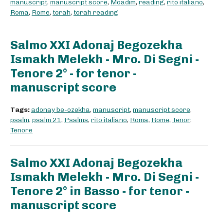
manuscript
,
manuscript score
,
Moadim
,
reading
,
rito italiano
,
Roma
,
Rome
,
torah
,
torah reading
Salmo XXI Adonaj Begozekha
Ismakh Melekh - Mro. Di Segni -
Tenore 2° - for tenor -
manuscript score
Tags:
adonay be-ozekha
,
manuscript
,
manuscript score
,
psalm
,
psalm 21
,
Psalms
,
rito italiano
,
Roma
,
Rome
,
Tenor
,
Tenore
Salmo XXI Adonaj Begozekha
Ismakh Melekh - Mro. Di Segni -
Tenore 2° in Basso - for tenor -
manuscript score