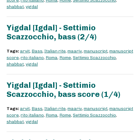
score
,
rito italiano
,
Roma
,
Rome
,
Settimio Scazzocchio
,
shabbat
,
yigdal
Yigdal [Igdal] - Settimio
Scazzocchio, bass (2/4)
Tags:
arvit
,
Bass
,
Italian rite
,
maariv
,
manuscript
,
manuscript
score
,
rito italiano
,
Roma
,
Rome
,
Settimio Scazzocchio
,
shabbat
,
yigdal
Yigdal [Igdal] - Settimio
Scazzocchio, bass score (1/4)
Tags:
arvit
,
Bass
,
Italian rite
,
maariv
,
manuscript
,
manuscript
score
,
rito italiano
,
Roma
,
Rome
,
Settimio Scazzocchio
,
shabbat
,
yigdal