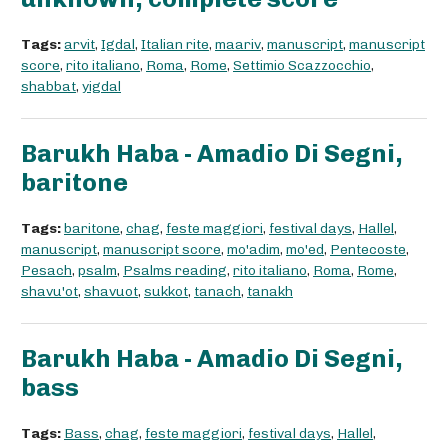
Tags:
arvit
,
Igdal
,
Italian rite
,
maariv
,
manuscript
,
manuscript
score
,
rito italiano
,
Roma
,
Rome
,
Settimio Scazzocchio
,
shabbat
,
yigdal
Barukh Haba - Amadio Di Segni,
baritone
Tags:
baritone
,
chag
,
feste maggiori
,
festival days
,
Hallel
,
manuscript
,
manuscript score
,
mo'adim
,
mo'ed
,
Pentecoste
,
Pesach
,
psalm
,
Psalms reading
,
rito italiano
,
Roma
,
Rome
,
shavu'ot
,
shavuot
,
sukkot
,
tanach
,
tanakh
Barukh Haba - Amadio Di Segni,
bass
Tags:
Bass
,
chag
,
feste maggiori
,
festival days
,
Hallel
,