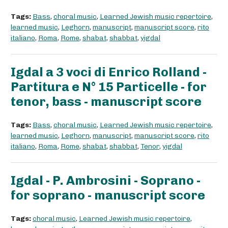
Tags:
Bass
,
choral music
,
Learned Jewish music repertoire
,
learned music
,
Leghorn
,
manuscript
,
manuscript score
,
rito
italiano
,
Roma
,
Rome
,
shabat
,
shabbat
,
yigdal
Igdal a 3 voci di Enrico Rolland -
Partitura e N° 15 Particelle - for
tenor, bass - manuscript score
Tags:
Bass
,
choral music
,
Learned Jewish music repertoire
,
learned music
,
Leghorn
,
manuscript
,
manuscript score
,
rito
italiano
,
Roma
,
Rome
,
shabat
,
shabbat
,
Tenor
,
yigdal
Igdal - P. Ambrosini - Soprano -
for soprano - manuscript score
Tags:
choral music
,
Learned Jewish music repertoire
,