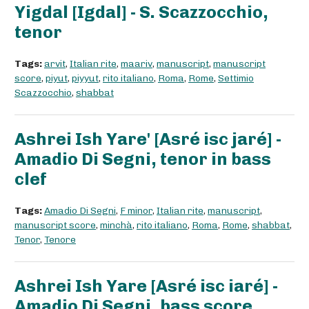
Yigdal [Igdal] - S. Scazzocchio,
tenor
Tags:
arvit
,
Italian rite
,
maariv
,
manuscript
,
manuscript
score
,
piyut
,
piyyut
,
rito italiano
,
Roma
,
Rome
,
Settimio
Scazzocchio
,
shabbat
Ashrei Ish Yare' [Asré isc jaré] -
Amadio Di Segni, tenor in bass
clef
Tags:
Amadio Di Segni
,
F minor
,
Italian rite
,
manuscript
,
manuscript score
,
minchà
,
rito italiano
,
Roma
,
Rome
,
shabbat
,
Tenor
,
Tenore
Ashrei Ish Yare [Asré isc iaré] -
Amadio Di Segni, bass score