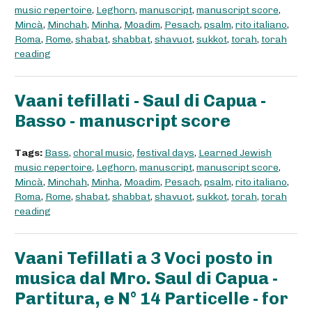
music repertoire
,
Leghorn
,
manuscript
,
manuscript score
,
Mincà
,
Minchah
,
Minha
,
Moadim
,
Pesach
,
psalm
,
rito italiano
,
Roma
,
Rome
,
shabat
,
shabbat
,
shavuot
,
sukkot
,
torah
,
torah
reading
Vaani tefillati - Saul di Capua -
Basso - manuscript score
Tags:
Bass
,
choral music
,
festival days
,
Learned Jewish
music repertoire
,
Leghorn
,
manuscript
,
manuscript score
,
Mincà
,
Minchah
,
Minha
,
Moadim
,
Pesach
,
psalm
,
rito italiano
,
Roma
,
Rome
,
shabat
,
shabbat
,
shavuot
,
sukkot
,
torah
,
torah
reading
Vaani Tefillati a 3 Voci posto in
musica dal Mro. Saul di Capua -
Partitura, e N° 14 Particelle - for