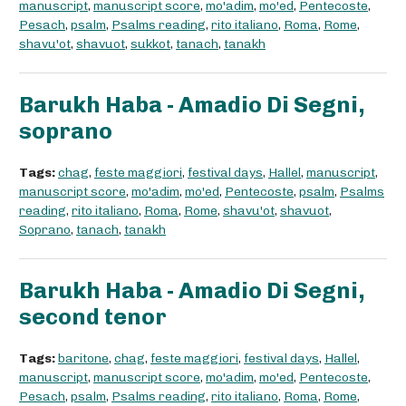
manuscript
,
manuscript score
,
mo'adim
,
mo'ed
,
Pentecoste
,
Pesach
,
psalm
,
Psalms reading
,
rito italiano
,
Roma
,
Rome
,
shavu'ot
,
shavuot
,
sukkot
,
tanach
,
tanakh
Barukh Haba - Amadio Di Segni,
soprano
Tags:
chag
,
feste maggiori
,
festival days
,
Hallel
,
manuscript
,
manuscript score
,
mo'adim
,
mo'ed
,
Pentecoste
,
psalm
,
Psalms
reading
,
rito italiano
,
Roma
,
Rome
,
shavu'ot
,
shavuot
,
Soprano
,
tanach
,
tanakh
Barukh Haba - Amadio Di Segni,
second tenor
Tags:
baritone
,
chag
,
feste maggiori
,
festival days
,
Hallel
,
manuscript
,
manuscript score
,
mo'adim
,
mo'ed
,
Pentecoste
,
Pesach
,
psalm
,
Psalms reading
,
rito italiano
,
Roma
,
Rome
,