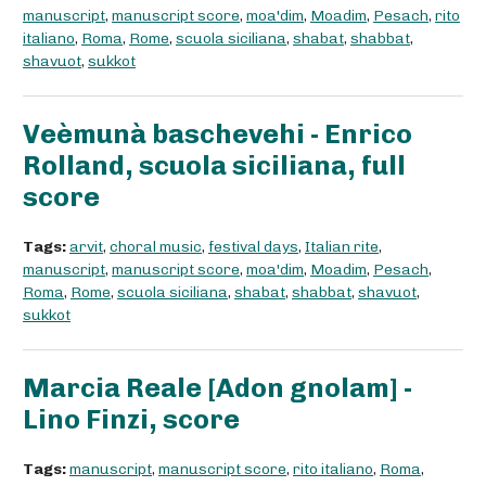
manuscript
,
manuscript score
,
moa'dim
,
Moadim
,
Pesach
,
rito
italiano
,
Roma
,
Rome
,
scuola siciliana
,
shabat
,
shabbat
,
shavuot
,
sukkot
Veèmunà baschevehi - Enrico
Rolland, scuola siciliana, full
score
Tags:
arvit
,
choral music
,
festival days
,
Italian rite
,
manuscript
,
manuscript score
,
moa'dim
,
Moadim
,
Pesach
,
Roma
,
Rome
,
scuola siciliana
,
shabat
,
shabbat
,
shavuot
,
sukkot
Marcia Reale [Adon gnolam] -
Lino Finzi, score
Tags:
manuscript
,
manuscript score
,
rito italiano
,
Roma
,