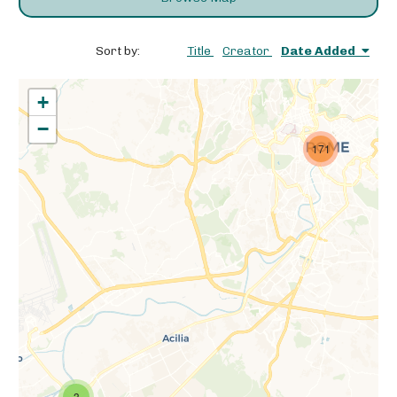
Sort by:
Title
Creator
Date Added
+
−
171
3