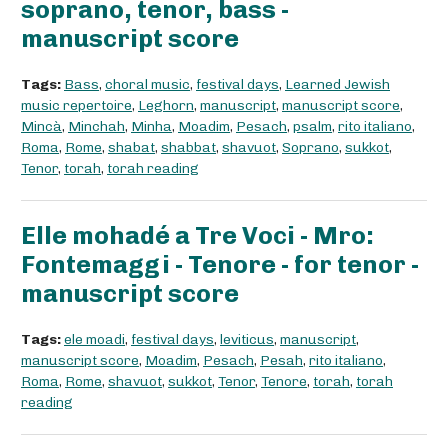
soprano, tenor, bass -
manuscript score
Tags:
Bass
,
choral music
,
festival days
,
Learned Jewish
music repertoire
,
Leghorn
,
manuscript
,
manuscript score
,
Mincà
,
Minchah
,
Minha
,
Moadim
,
Pesach
,
psalm
,
rito italiano
,
Roma
,
Rome
,
shabat
,
shabbat
,
shavuot
,
Soprano
,
sukkot
,
Tenor
,
torah
,
torah reading
Elle mohadé a Tre Voci - Mro:
Fontemaggi - Tenore - for tenor -
manuscript score
Tags:
ele moadi
,
festival days
,
leviticus
,
manuscript
,
manuscript score
,
Moadim
,
Pesach
,
Pesah
,
rito italiano
,
Roma
,
Rome
,
shavuot
,
sukkot
,
Tenor
,
Tenore
,
torah
,
torah
reading