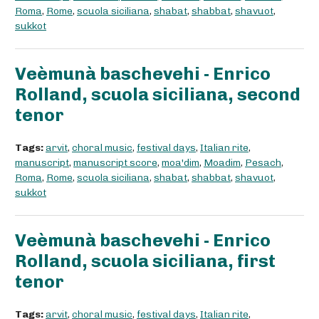
Roma
,
Rome
,
scuola siciliana
,
shabat
,
shabbat
,
shavuot
,
sukkot
Veèmunà baschevehi - Enrico
Rolland, scuola siciliana, second
tenor
Tags:
arvit
,
choral music
,
festival days
,
Italian rite
,
manuscript
,
manuscript score
,
moa'dim
,
Moadim
,
Pesach
,
Roma
,
Rome
,
scuola siciliana
,
shabat
,
shabbat
,
shavuot
,
sukkot
Veèmunà baschevehi - Enrico
Rolland, scuola siciliana, first
tenor
Tags:
arvit
,
choral music
,
festival days
,
Italian rite
,