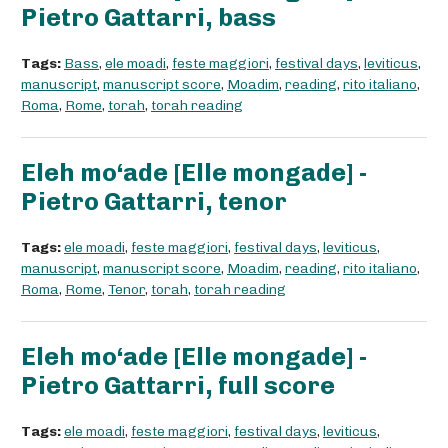
Pietro Gattarri, bass
Tags:
Bass
,
ele moadi
,
feste maggiori
,
festival days
,
leviticus
,
manuscript
,
manuscript score
,
Moadim
,
reading
,
rito italiano
,
Roma
,
Rome
,
torah
,
torah reading
Eleh mo‘ade [Elle mongade] -
Pietro Gattarri, tenor
Tags:
ele moadi
,
feste maggiori
,
festival days
,
leviticus
,
manuscript
,
manuscript score
,
Moadim
,
reading
,
rito italiano
,
Roma
,
Rome
,
Tenor
,
torah
,
torah reading
Eleh mo‘ade [Elle mongade] -
Pietro Gattarri, full score
Tags:
ele moadi
,
feste maggiori
,
festival days
,
leviticus
,