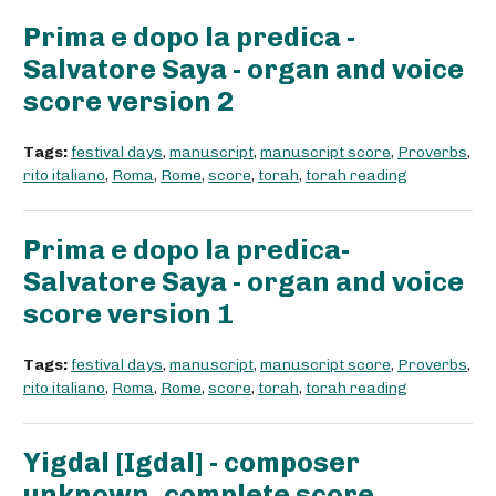
Prima e dopo la predica -
Salvatore Saya - organ and voice
score version 2
Tags:
festival days
,
manuscript
,
manuscript score
,
Proverbs
,
rito italiano
,
Roma
,
Rome
,
score
,
torah
,
torah reading
Prima e dopo la predica-
Salvatore Saya - organ and voice
score version 1
Tags:
festival days
,
manuscript
,
manuscript score
,
Proverbs
,
rito italiano
,
Roma
,
Rome
,
score
,
torah
,
torah reading
Yigdal [Igdal] - composer
unknown, complete score