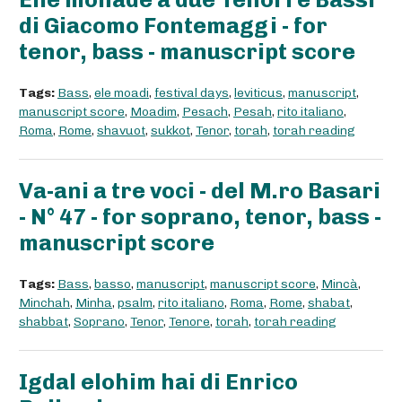
di Giacomo Fontemaggi - for
tenor, bass - manuscript score
Tags:
Bass
,
ele moadi
,
festival days
,
leviticus
,
manuscript
,
manuscript score
,
Moadim
,
Pesach
,
Pesah
,
rito italiano
,
Roma
,
Rome
,
shavuot
,
sukkot
,
Tenor
,
torah
,
torah reading
Va-ani a tre voci - del M.ro Basari
- N° 47 - for soprano, tenor, bass -
manuscript score
Tags:
Bass
,
basso
,
manuscript
,
manuscript score
,
Mincà
,
Minchah
,
Minha
,
psalm
,
rito italiano
,
Roma
,
Rome
,
shabat
,
shabbat
,
Soprano
,
Tenor
,
Tenore
,
torah
,
torah reading
Igdal elohim hai di Enrico