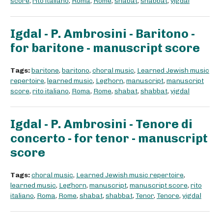
score
,
rito italiano
,
Roma
,
Rome
,
shabat
,
shabbat
,
yigdal
Igdal - P. Ambrosini - Baritono -
for baritone - manuscript score
Tags:
baritone
,
baritono
,
choral music
,
Learned Jewish music
repertoire
,
learned music
,
Leghorn
,
manuscript
,
manuscript
score
,
rito italiano
,
Roma
,
Rome
,
shabat
,
shabbat
,
yigdal
Igdal - P. Ambrosini - Tenore di
concerto - for tenor - manuscript
score
Tags:
choral music
,
Learned Jewish music repertoire
,
learned music
,
Leghorn
,
manuscript
,
manuscript score
,
rito
italiano
,
Roma
,
Rome
,
shabat
,
shabbat
,
Tenor
,
Tenore
,
yigdal