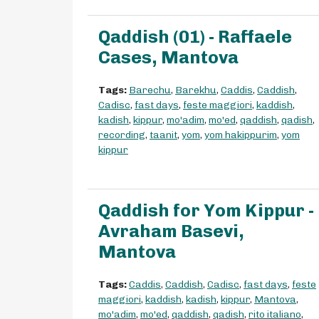
Qaddish (01) - Raffaele
Cases, Mantova
Tags:
Barechu
,
Barekhu
,
Caddis
,
Caddish
,
Cadisc
,
fast days
,
feste maggiori
,
kaddish
,
kadish
,
kippur
,
mo'adim
,
mo'ed
,
qaddish
,
qadish
,
recording
,
taanit
,
yom
,
yom hakippurim
,
yom
kippur
Qaddish for Yom Kippur -
Avraham Basevi,
Mantova
Tags:
Caddis
,
Caddish
,
Cadisc
,
fast days
,
feste
maggiori
,
kaddish
,
kadish
,
kippur
,
Mantova
,
mo'adim
,
mo'ed
,
qaddish
,
qadish
,
rito italiano
,