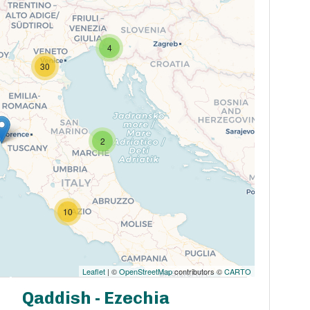
4
30
2
10
Leaflet
| ©
OpenStreetMap
contributors ©
CARTO
Qaddish - Ezechia