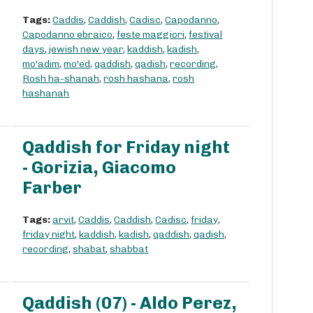
Tags:
Caddis
,
Caddish
,
Cadisc
,
Capodanno
,
Capodanno ebraico
,
feste maggiori
,
festival
days
,
jewish new year
,
kaddish
,
kadish
,
mo'adim
,
mo'ed
,
qaddish
,
qadish
,
recording
,
Rosh ha-shanah
,
rosh hashana
,
rosh
hashanah
Qaddish for Friday night
- Gorizia, Giacomo
Farber
Tags:
arvit
,
Caddis
,
Caddish
,
Cadisc
,
friday
,
friday night
,
kaddish
,
kadish
,
qaddish
,
qadish
,
recording
,
shabat
,
shabbat
Qaddish (07) - Aldo Perez,