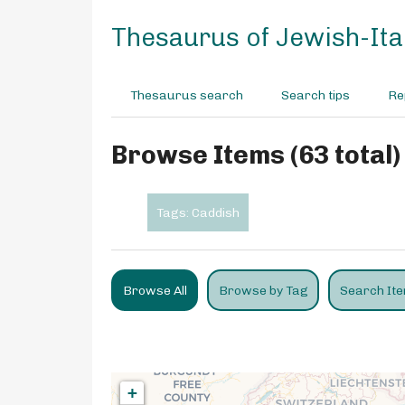
S
k
Thesaurus of Jewish-Ital
i
p
t
Thesaurus search
Search tips
Re
o
m
a
Browse Items (63 total)
i
n
c
Tags: Caddish
o
n
t
e
Browse All
Browse by Tag
Search It
n
t
+