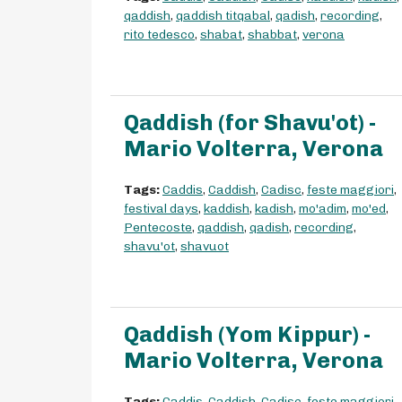
qaddish
,
qaddish titqabal
,
qadish
,
recording
,
rito tedesco
,
shabat
,
shabbat
,
verona
Qaddish (for Shavu'ot) -
Mario Volterra, Verona
Tags:
Caddis
,
Caddish
,
Cadisc
,
feste maggiori
,
festival days
,
kaddish
,
kadish
,
mo'adim
,
mo'ed
,
Pentecoste
,
qaddish
,
qadish
,
recording
,
shavu'ot
,
shavuot
Qaddish (Yom Kippur) -
Mario Volterra, Verona
Tags:
Caddis
,
Caddish
,
Cadisc
,
feste maggiori
,