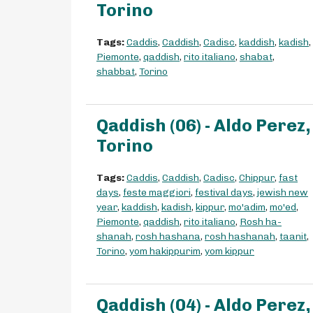
Torino
Tags:
Caddis
,
Caddish
,
Cadisc
,
kaddish
,
kadish
,
Piemonte
,
qaddish
,
rito italiano
,
shabat
,
shabbat
,
Torino
Qaddish (06) - Aldo Perez,
Torino
Tags:
Caddis
,
Caddish
,
Cadisc
,
Chippur
,
fast
days
,
feste maggiori
,
festival days
,
jewish new
year
,
kaddish
,
kadish
,
kippur
,
mo'adim
,
mo'ed
,
Piemonte
,
qaddish
,
rito italiano
,
Rosh ha-
shanah
,
rosh hashana
,
rosh hashanah
,
taanit
,
Torino
,
yom hakippurim
,
yom kippur
Qaddish (04) - Aldo Perez,