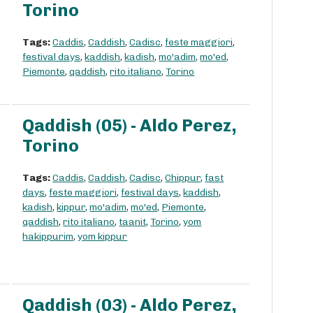
Torino
Tags:
Caddis
,
Caddish
,
Cadisc
,
feste maggiori
,
festival days
,
kaddish
,
kadish
,
mo'adim
,
mo'ed
,
Piemonte
,
qaddish
,
rito italiano
,
Torino
Qaddish (05) - Aldo Perez,
Torino
Tags:
Caddis
,
Caddish
,
Cadisc
,
Chippur
,
fast
days
,
feste maggiori
,
festival days
,
kaddish
,
kadish
,
kippur
,
mo'adim
,
mo'ed
,
Piemonte
,
qaddish
,
rito italiano
,
taanit
,
Torino
,
yom
hakippurim
,
yom kippur
Qaddish (03) - Aldo Perez,