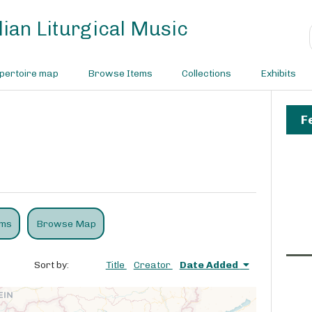
ian Liturgical Music
pertoire map
Browse Items
Collections
Exhibits
F
ems
Browse Map
Sort by:
Title
Creator
Date Added