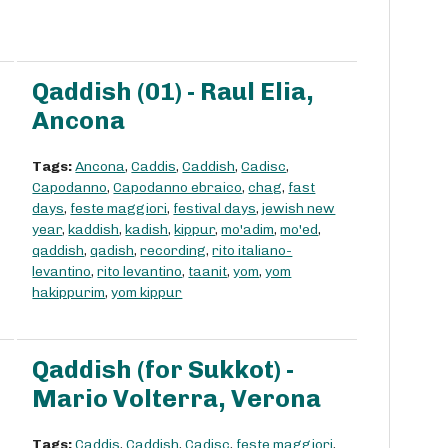
Qaddish (01) - Raul Elia,
Ancona
Tags:
Ancona
,
Caddis
,
Caddish
,
Cadisc
,
Capodanno
,
Capodanno ebraico
,
chag
,
fast
days
,
feste maggiori
,
festival days
,
jewish new
year
,
kaddish
,
kadish
,
kippur
,
mo'adim
,
mo'ed
,
qaddish
,
qadish
,
recording
,
rito italiano-
levantino
,
rito levantino
,
taanit
,
yom
,
yom
hakippurim
,
yom kippur
Qaddish (for Sukkot) -
Mario Volterra, Verona
Tags:
Caddis
,
Caddish
,
Cadisc
,
feste maggiori
,