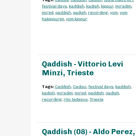
festival days
,
kaddish
,
kadish
,
kippur
,
mo'adim
,
mo'ed
,
qaddish
,
qadish
,
recording
,
yom
,
yom
hakippurim
,
yom kippur
Qaddish - Vittorio Levi
Minzi, Trieste
Tags:
Caddish
,
Cadisc
,
festival days
,
kaddish
,
kadish
,
mo'adim
,
mo'ed
,
qaddish
,
qadish
,
recording
,
rito tedesco
,
Trieste
Qaddish (08) - Aldo Perez,