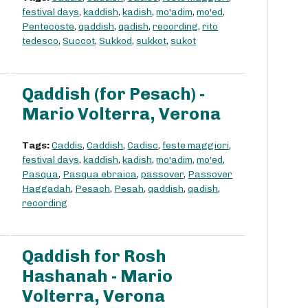
festival days
,
kaddish
,
kadish
,
mo'adim
,
mo'ed
,
Pentecoste
,
qaddish
,
qadish
,
recording
,
rito
tedesco
,
Succot
,
Sukkod
,
sukkot
,
sukot
Qaddish (for Pesach) -
Mario Volterra, Verona
Tags:
Caddis
,
Caddish
,
Cadisc
,
feste maggiori
,
festival days
,
kaddish
,
kadish
,
mo'adim
,
mo'ed
,
Pasqua
,
Pasqua ebraica
,
passover
,
Passover
Haggadah
,
Pesach
,
Pesah
,
qaddish
,
qadish
,
recording
Qaddish for Rosh
Hashanah - Mario
Volterra, Verona