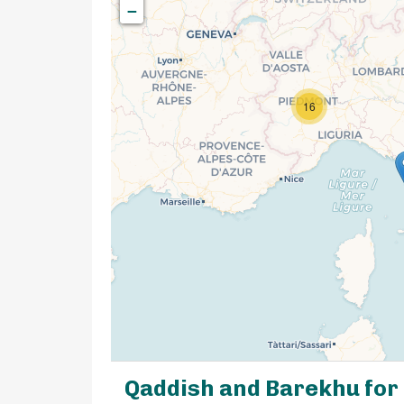
−
16
Qaddish and Barekhu for