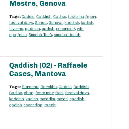
Mestre, Genova
Tags:
Caddis
,
Caddish
,
Cadisc
,
feste maggiori
,
festival days
,
Genoa
,
Genova
,
kaddish
,
kadish
,
Livorno
,
qaddish
,
qadish
,
recording
,
rito
spagnolo
,
Simchà Torà
,
simchat torah
Qaddish (02) - Raffaele
Cases, Mantova
Tags:
Barechu
,
Barekhu
,
Caddis
,
Caddish
,
Cadisc
,
chag
,
feste maggiori
,
festival days
,
kaddish
,
kadish
,
mo'adim
,
mo'ed
,
qaddish
,
qadish
,
recording
,
taanit