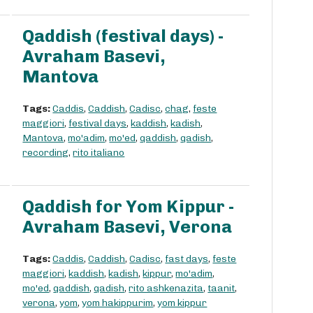
Qaddish (festival days) -
Avraham Basevi,
Mantova
Tags:
Caddis
,
Caddish
,
Cadisc
,
chag
,
feste
maggiori
,
festival days
,
kaddish
,
kadish
,
Mantova
,
mo'adim
,
mo'ed
,
qaddish
,
qadish
,
recording
,
rito italiano
Qaddish for Yom Kippur -
Avraham Basevi, Verona
Tags:
Caddis
,
Caddish
,
Cadisc
,
fast days
,
feste
maggiori
,
kaddish
,
kadish
,
kippur
,
mo'adim
,
mo'ed
,
qaddish
,
qadish
,
rito ashkenazita
,
taanit
,
verona
,
yom
,
yom hakippurim
,
yom kippur