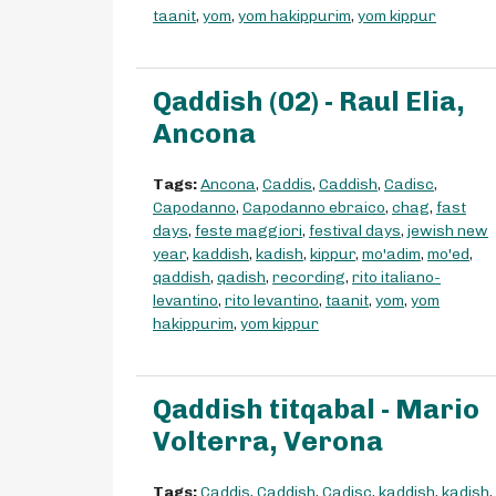
taanit
,
yom
,
yom hakippurim
,
yom kippur
Qaddish (02) - Raul Elia,
Ancona
Tags:
Ancona
,
Caddis
,
Caddish
,
Cadisc
,
Capodanno
,
Capodanno ebraico
,
chag
,
fast
days
,
feste maggiori
,
festival days
,
jewish new
year
,
kaddish
,
kadish
,
kippur
,
mo'adim
,
mo'ed
,
qaddish
,
qadish
,
recording
,
rito italiano-
levantino
,
rito levantino
,
taanit
,
yom
,
yom
hakippurim
,
yom kippur
Qaddish titqabal - Mario
Volterra, Verona
Tags:
Caddis
,
Caddish
,
Cadisc
,
kaddish
,
kadish
,