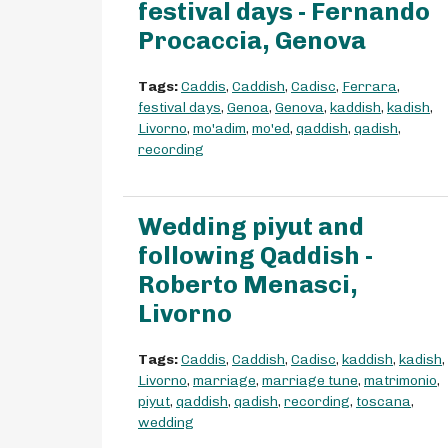
festival days - Fernando
Procaccia, Genova
Tags:
Caddis
,
Caddish
,
Cadisc
,
Ferrara
,
festival days
,
Genoa
,
Genova
,
kaddish
,
kadish
,
Livorno
,
mo'adim
,
mo'ed
,
qaddish
,
qadish
,
recording
Wedding piyut and
following Qaddish -
Roberto Menasci,
Livorno
Tags:
Caddis
,
Caddish
,
Cadisc
,
kaddish
,
kadish
,
Livorno
,
marriage
,
marriage tune
,
matrimonio
,
piyut
,
qaddish
,
qadish
,
recording
,
toscana
,
wedding