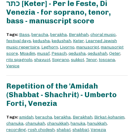
כתר [Keter] - Per le Feste, Di
Venezia - for soprano, tenor,
bass - manuscript score
Tags:
Bass
,
beracha
,
berakha
,
Berakhah
,
choral music
,
festival days
,
kedusha
,
kedushah
,
Keter
,
Learned Jewish
music repertoire
,
Leghorn
,
Livorno
,
manuscript
,
manuscript
score
,
Moadim
,
musaf
,
Pesach
,
qedusha
,
qedushah
,
Qeter
,
rito spagnolo
,
shavuot
,
Soprano
,
sukkot
,
Tenor
,
toscana
,
Venice
Repetition of the 'Amidah
(Shabbat - Shachrit) - Umberto
Forti, Venezia
Tags:
amidah
,
beracha
,
berakha
,
Berakhah
,
Birkat-kohanim
,
chanuka
,
chanukah
,
chanukkah
,
hanuka
,
hanukkah
,
recording
,
rosh chodesh
,
shabat
,
shabbat
,
Venezia