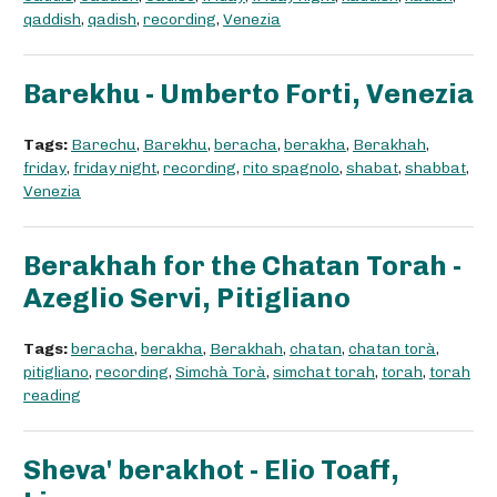
qaddish
,
qadish
,
recording
,
Venezia
Barekhu - Umberto Forti, Venezia
Tags:
Barechu
,
Barekhu
,
beracha
,
berakha
,
Berakhah
,
friday
,
friday night
,
recording
,
rito spagnolo
,
shabat
,
shabbat
,
Venezia
Berakhah for the Chatan Torah -
Azeglio Servi, Pitigliano
Tags:
beracha
,
berakha
,
Berakhah
,
chatan
,
chatan torà
,
pitigliano
,
recording
,
Simchà Torà
,
simchat torah
,
torah
,
torah
reading
Sheva' berakhot - Elio Toaff,