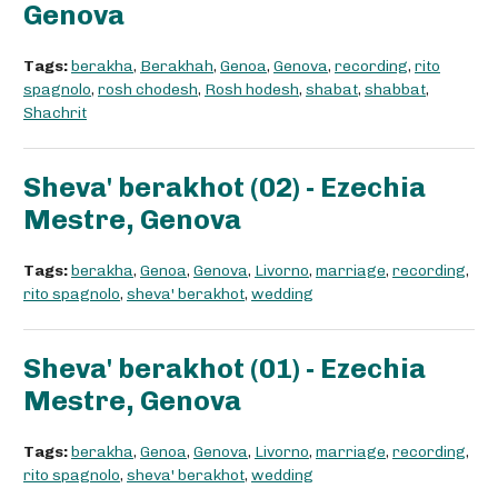
Genova
Tags:
berakha
,
Berakhah
,
Genoa
,
Genova
,
recording
,
rito
spagnolo
,
rosh chodesh
,
Rosh hodesh
,
shabat
,
shabbat
,
Shachrit
Sheva' berakhot (02) - Ezechia
Mestre, Genova
Tags:
berakha
,
Genoa
,
Genova
,
Livorno
,
marriage
,
recording
,
rito spagnolo
,
sheva' berakhot
,
wedding
Sheva' berakhot (01) - Ezechia
Mestre, Genova
Tags:
berakha
,
Genoa
,
Genova
,
Livorno
,
marriage
,
recording
,
rito spagnolo
,
sheva' berakhot
,
wedding