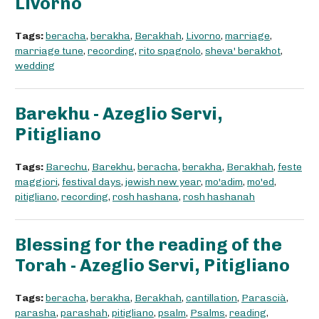
Livorno
Tags:
beracha
,
berakha
,
Berakhah
,
Livorno
,
marriage
,
marriage tune
,
recording
,
rito spagnolo
,
sheva' berakhot
,
wedding
Barekhu - Azeglio Servi,
Pitigliano
Tags:
Barechu
,
Barekhu
,
beracha
,
berakha
,
Berakhah
,
feste
maggiori
,
festival days
,
jewish new year
,
mo'adim
,
mo'ed
,
pitigliano
,
recording
,
rosh hashana
,
rosh hashanah
Blessing for the reading of the
Torah - Azeglio Servi, Pitigliano
Tags:
beracha
,
berakha
,
Berakhah
,
cantillation
,
Parascià
,
parasha
,
parashah
,
pitigliano
,
psalm
,
Psalms
,
reading
,