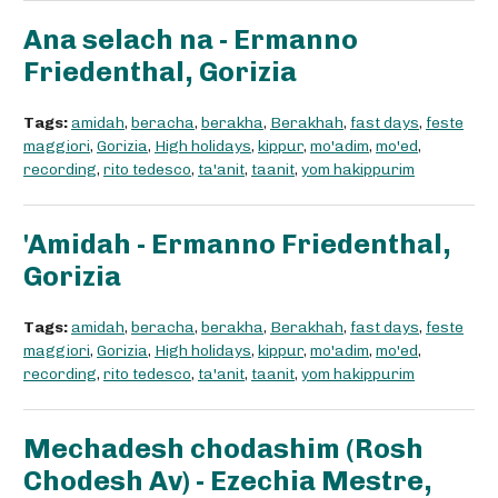
Ana selach na - Ermanno
Friedenthal, Gorizia
Tags:
amidah
,
beracha
,
berakha
,
Berakhah
,
fast days
,
feste
maggiori
,
Gorizia
,
High holidays
,
kippur
,
mo'adim
,
mo'ed
,
recording
,
rito tedesco
,
ta'anit
,
taanit
,
yom hakippurim
'Amidah - Ermanno Friedenthal,
Gorizia
Tags:
amidah
,
beracha
,
berakha
,
Berakhah
,
fast days
,
feste
maggiori
,
Gorizia
,
High holidays
,
kippur
,
mo'adim
,
mo'ed
,
recording
,
rito tedesco
,
ta'anit
,
taanit
,
yom hakippurim
Mechadesh chodashim (Rosh
Chodesh Av) - Ezechia Mestre,