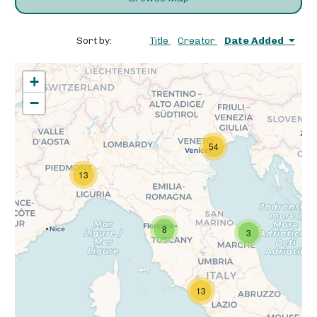
Sort by:
Title
Creator
Date Added
+
−
54
13
8
3
13