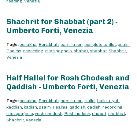
reading
,
Venezia
Shachrit for Shabbat (part 2) -
Umberto Forti, Venezia
Tags:
berakha
,
Berakhah
,
cantillation
,
complete tefillot
,
psalm
,
Psalms
,
recording
,
rito spagnolo
,
shabat
,
shabbat
,
Shachrit
,
Venezia
Half Hallel for Rosh Chodesh and
Qaddish - Umberto Forti, Venezia
Tags:
berakha
,
Berakhah
,
cantillation
,
Hallel
,
hallelu-yah
,
kaddish
,
kadish
,
psalm
,
Psalms
,
qaddish
,
qadish
,
recording
,
rito spagnolo
,
rosh chodesh
,
Rosh hodesh
,
shabat
,
shabbat
,
Shachrit
,
Venezia