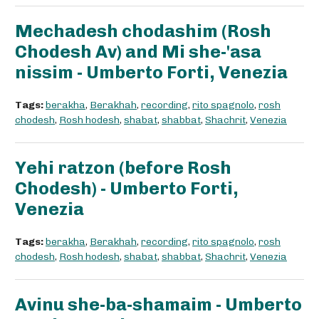
Mechadesh chodashim (Rosh
Chodesh Av) and Mi she-'asa
nissim - Umberto Forti, Venezia
Tags:
berakha
,
Berakhah
,
recording
,
rito spagnolo
,
rosh
chodesh
,
Rosh hodesh
,
shabat
,
shabbat
,
Shachrit
,
Venezia
Yehi ratzon (before Rosh
Chodesh) - Umberto Forti,
Venezia
Tags:
berakha
,
Berakhah
,
recording
,
rito spagnolo
,
rosh
chodesh
,
Rosh hodesh
,
shabat
,
shabbat
,
Shachrit
,
Venezia
Avinu she-ba-shamaim - Umberto