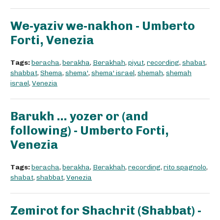
We-yaziv we-nakhon - Umberto
Forti, Venezia
Tags:
beracha
,
berakha
,
Berakhah
,
piyut
,
recording
,
shabat
,
shabbat
,
Shema
,
shema'
,
shema' israel
,
shemah
,
shemah
israel
,
Venezia
Barukh ... yozer or (and
following) - Umberto Forti,
Venezia
Tags:
beracha
,
berakha
,
Berakhah
,
recording
,
rito spagnolo
,
shabat
,
shabbat
,
Venezia
Zemirot for Shachrit (Shabbat) -