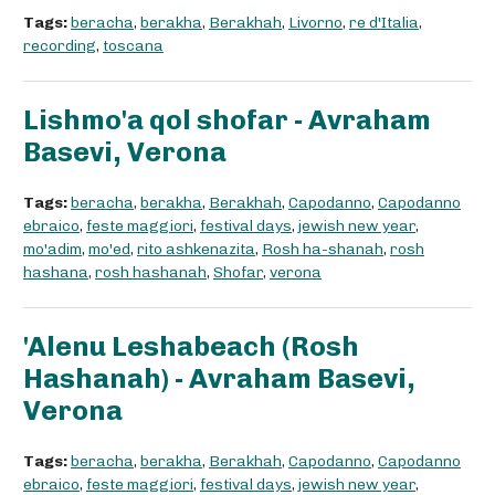
Tags:
beracha
,
berakha
,
Berakhah
,
Livorno
,
re d'Italia
,
recording
,
toscana
Lishmo'a qol shofar - Avraham
Basevi, Verona
Tags:
beracha
,
berakha
,
Berakhah
,
Capodanno
,
Capodanno
ebraico
,
feste maggiori
,
festival days
,
jewish new year
,
mo'adim
,
mo'ed
,
rito ashkenazita
,
Rosh ha-shanah
,
rosh
hashana
,
rosh hashanah
,
Shofar
,
verona
'Alenu Leshabeach (Rosh
Hashanah) - Avraham Basevi,
Verona
Tags:
beracha
,
berakha
,
Berakhah
,
Capodanno
,
Capodanno
ebraico
,
feste maggiori
,
festival days
,
jewish new year
,