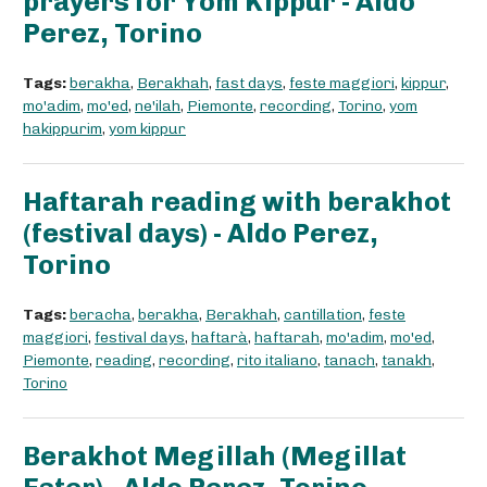
prayers for Yom Kippur - Aldo
Perez, Torino
Tags:
berakha
,
Berakhah
,
fast days
,
feste maggiori
,
kippur
,
mo'adim
,
mo'ed
,
ne'ilah
,
Piemonte
,
recording
,
Torino
,
yom
hakippurim
,
yom kippur
Haftarah reading with berakhot
(festival days) - Aldo Perez,
Torino
Tags:
beracha
,
berakha
,
Berakhah
,
cantillation
,
feste
maggiori
,
festival days
,
haftarà
,
haftarah
,
mo'adim
,
mo'ed
,
Piemonte
,
reading
,
recording
,
rito italiano
,
tanach
,
tanakh
,
Torino
Berakhot Megillah (Megillat