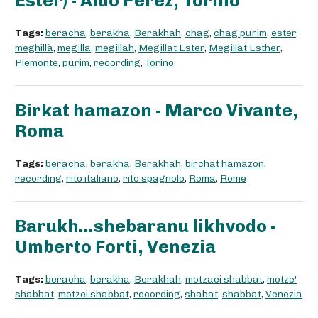
Ester) - Aldo Perez, Torino
Tags:
beracha
,
berakha
,
Berakhah
,
chag
,
chag purim
,
ester
,
meghillà
,
megilla
,
megillah
,
Megillat Ester
,
Megillat Esther
,
Piemonte
,
purim
,
recording
,
Torino
Birkat hamazon - Marco Vivante,
Roma
Tags:
beracha
,
berakha
,
Berakhah
,
birchat hamazon
,
recording
,
rito italiano
,
rito spagnolo
,
Roma
,
Rome
Barukh...shebaranu likhvodo -
Umberto Forti, Venezia
Tags:
beracha
,
berakha
,
Berakhah
,
motzaei shabbat
,
motze'
shabbat
,
motzei shabbat
,
recording
,
shabat
,
shabbat
,
Venezia