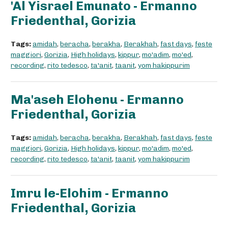
'Al Yisrael Emunato - Ermanno
Friedenthal, Gorizia
Tags:
amidah
,
beracha
,
berakha
,
Berakhah
,
fast days
,
feste
maggiori
,
Gorizia
,
High holidays
,
kippur
,
mo'adim
,
mo'ed
,
recording
,
rito tedesco
,
ta'anit
,
taanit
,
yom hakippurim
Ma'aseh Elohenu - Ermanno
Friedenthal, Gorizia
Tags:
amidah
,
beracha
,
berakha
,
Berakhah
,
fast days
,
feste
maggiori
,
Gorizia
,
High holidays
,
kippur
,
mo'adim
,
mo'ed
,
recording
,
rito tedesco
,
ta'anit
,
taanit
,
yom hakippurim
Imru le-Elohim - Ermanno
Friedenthal, Gorizia