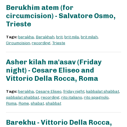
Berukhim atem (for
circumcision) - Salvatore Osmo,
Trieste
Tags:
berakha
,
Berakhah
,
brit
,
brit mila
,
brit milah
,
Circumcision
,
recording
,
Trieste
Asher kilah ma'asav (Friday
night) - Cesare Eliseo and
Vittorio Della Rocca, Roma
Tags:
berakha
,
Cesare Eliseo
,
friday night
,
kabbalat shabbat
,
qabbalat shabbat
,
recording
,
rito italiano
,
rito spagnolo
,
Roma
,
Rome
,
shabat
,
shabbat
Barekhu - Vittorio Della Rocca,