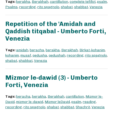
Tags:
berakha
,
Berakhah
,
cantillation
,
complete tefillot
,
psalm
,
Psalms
,
recording
,
rito spagnolo
,
shabat
,
shabbat
,
Venezia
Repetition of the 'Amidah and
Qaddish titqabal - Umberto Forti,
Venezia
Tags:
amidah
,
beracha
,
berakha
,
Berakhah
,
Birkat-kohanim
,
kohanim
,
musaf
,
qedusha
,
qedushah
,
recording
,
rito spagnolo
,
shabat
,
shabbat
,
Venezia
Mizmor le-dawid (3) - Umberto
Forti, Venezia
Tags:
beracha
,
berakha
,
Berakhah
,
cantillation
,
Mizmor le-
David
,
mizmor le-dawid
,
Mizmor leDavid
,
psalm
,
reading
,
recording
,
rito spagnolo
,
shabat
,
shabbat
,
Shachrit
,
Venezia