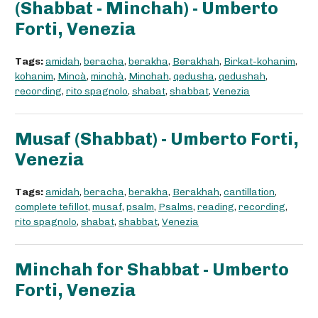
(Shabbat - Minchah) - Umberto
Forti, Venezia
Tags:
amidah
,
beracha
,
berakha
,
Berakhah
,
Birkat-kohanim
,
kohanim
,
Mincà
,
minchà
,
Minchah
,
qedusha
,
qedushah
,
recording
,
rito spagnolo
,
shabat
,
shabbat
,
Venezia
Musaf (Shabbat) - Umberto Forti,
Venezia
Tags:
amidah
,
beracha
,
berakha
,
Berakhah
,
cantillation
,
complete tefillot
,
musaf
,
psalm
,
Psalms
,
reading
,
recording
,
rito spagnolo
,
shabat
,
shabbat
,
Venezia
Minchah for Shabbat - Umberto
Forti, Venezia