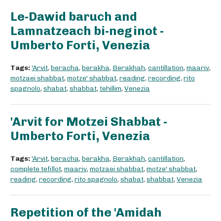
Le-Dawid baruch and
Lamnatzeach bi-neginot -
Umberto Forti, Venezia
Tags:
'Arvit
,
beracha
,
berakha
,
Berakhah
,
cantillation
,
maariv
,
motzaei shabbat
,
motze' shabbat
,
reading
,
recording
,
rito
spagnolo
,
shabat
,
shabbat
,
tehillim
,
Venezia
'Arvit for Motzei Shabbat -
Umberto Forti, Venezia
Tags:
'Arvit
,
beracha
,
berakha
,
Berakhah
,
cantillation
,
complete tefillot
,
maariv
,
motzaei shabbat
,
motze' shabbat
,
reading
,
recording
,
rito spagnolo
,
shabat
,
shabbat
,
Venezia
Repetition of the 'Amidah