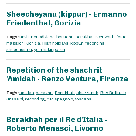
Sheecheyanu (kippur) - Ermanno
Friedenthal, Gorizia
Tags:
arvit
,
Benedizione
,
beracha
,
berakha
,
Berakhah
,
feste
maggiori
,
Gorizia
,
High holidays
,
kippur
,
recording
,
sheecheianu
,
yom hakippurim
Repetition of the shachrit
'Amidah - Renzo Ventura, Firenze
Tags:
amidah
,
berakha
,
Berakhah
,
chazzarah
,
Rav Raffaele
Grassini
,
recording
,
rito spagnolo
,
toscana
Berakhah per il Re d'Italia -
Roberto Menasci, Livorno