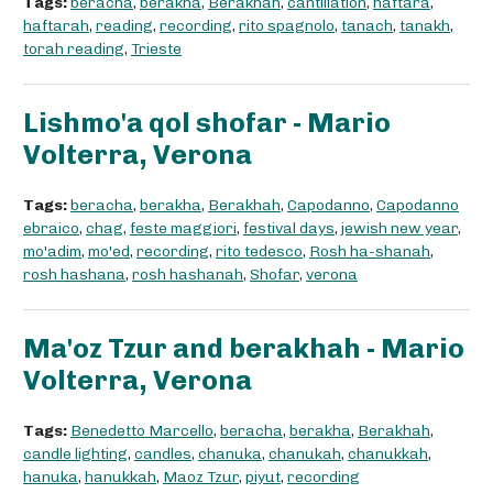
Tags:
beracha
,
berakha
,
Berakhah
,
cantillation
,
haftarà
,
haftarah
,
reading
,
recording
,
rito spagnolo
,
tanach
,
tanakh
,
torah reading
,
Trieste
Lishmo'a qol shofar - Mario
Volterra, Verona
Tags:
beracha
,
berakha
,
Berakhah
,
Capodanno
,
Capodanno
ebraico
,
chag
,
feste maggiori
,
festival days
,
jewish new year
,
mo'adim
,
mo'ed
,
recording
,
rito tedesco
,
Rosh ha-shanah
,
rosh hashana
,
rosh hashanah
,
Shofar
,
verona
Ma'oz Tzur and berakhah - Mario
Volterra, Verona
Tags:
Benedetto Marcello
,
beracha
,
berakha
,
Berakhah
,
candle lighting
,
candles
,
chanuka
,
chanukah
,
chanukkah
,
hanuka
,
hanukkah
,
Maoz Tzur
,
piyut
,
recording