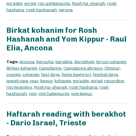
mo'adim
,
mo'ed
,
rito ashkenazita
,
Rosh ha-shanah
,
rosh
hashana
,
rosh hashanah
,
verona
Birkat kohanim for Rosh
Hashanah and Yom Kippur - Raul
Elia, Ancona
Tags:
Ancona
,
beracha
,
berakha
,
Berakhah
,
bircat cohanim
,
Birkat-kohanim
,
Capodanno
,
Capodanno ebraico
,
Chippur
,
coanim
,
cohanim
,
fast days
,
feste maggiori
,
festival days
,
jewish new year
,
kippur
,
kohanim
,
mo'adim
,
mo'ed
,
recording
,
rito levantino
,
Rosh ha-shanah
,
rosh hashana
,
rosh
hashanah
,
yom
,
yom hakippurim
,
yom kippur
Haftarah reading with berakhot
- Dario Israel, Trieste