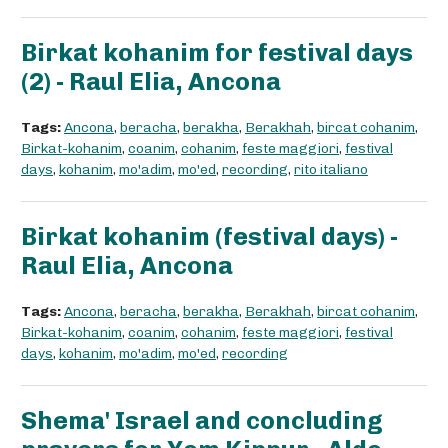
Birkat kohanim for festival days
(2) - Raul Elia, Ancona
Tags:
Ancona
,
beracha
,
berakha
,
Berakhah
,
bircat cohanim
,
Birkat-kohanim
,
coanim
,
cohanim
,
feste maggiori
,
festival
days
,
kohanim
,
mo'adim
,
mo'ed
,
recording
,
rito italiano
Birkat kohanim (festival days) -
Raul Elia, Ancona
Tags:
Ancona
,
beracha
,
berakha
,
Berakhah
,
bircat cohanim
,
Birkat-kohanim
,
coanim
,
cohanim
,
feste maggiori
,
festival
days
,
kohanim
,
mo'adim
,
mo'ed
,
recording
Shema' Israel and concluding