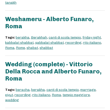
tanakh
Weshameru - Alberto Funaro,
Roma
Tags:
berakha
,
Berakhah
,
canti di scola tempio
,
friday night
,
kabbalat shabbat
,
qabbalat shabbat
,
recording
,
rito italiano
,
Roma
,
Rome
,
shabat
,
shabbat
Wedding (complete) - Vittorio
Della Rocca and Alberto Funaro,
Roma
Tags:
beracha
,
berakha
,
canti di scola tempio
,
marriage
,
piyut
,
recording
,
rito italiano
,
Roma
,
tempio maggiore
,
wedding