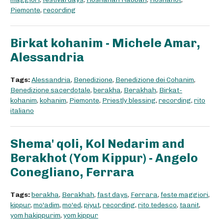
Piemonte
,
recording
Birkat kohanim - Michele Amar,
Alessandria
Tags:
Alessandria
,
Benedizione
,
Benedizione dei Cohanim
,
Benedizione sacerdotale
,
berakha
,
Berakhah
,
Birkat-
kohanim
,
kohanim
,
Piemonte
,
Priestly blessing
,
recording
,
rito
italiano
Shema' qoli, Kol Nedarim and
Berakhot (Yom Kippur) - Angelo
Conegliano, Ferrara
Tags:
berakha
,
Berakhah
,
fast days
,
Ferrara
,
feste maggiori
,
kippur
,
mo'adim
,
mo'ed
,
piyut
,
recording
,
rito tedesco
,
taanit
,
yom hakippurim
,
yom kippur