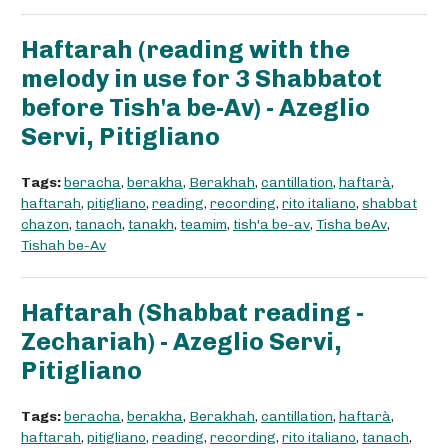
Haftarah (reading with the
melody in use for 3 Shabbatot
before Tish'a be-Av) - Azeglio
Servi, Pitigliano
Tags:
beracha
,
berakha
,
Berakhah
,
cantillation
,
haftarà
,
haftarah
,
pitigliano
,
reading
,
recording
,
rito italiano
,
shabbat
chazon
,
tanach
,
tanakh
,
teamim
,
tish'a be-av
,
Tisha beAv
,
Tishah be-Av
Haftarah (Shabbat reading -
Zechariah) - Azeglio Servi,
Pitigliano
Tags:
beracha
,
berakha
,
Berakhah
,
cantillation
,
haftarà
,
haftarah
,
pitigliano
,
reading
,
recording
,
rito italiano
,
tanach
,