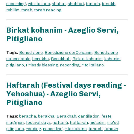
recording
,
rito italiano
,
shabat
,
shabbat
,
tanach
,
tanakh
,
tehillim
,
torah
,
torah reading
Birkat kohanim - Azeglio Servi,
Pitigliano
Tags:
Benedizione
,
Benedizione dei Cohanim
,
Benedizione
sacerdotale
,
berakha
,
Berakhah
,
Birkat-kohanim
,
kohanim
,
pitigliano
,
Priestly blessing
,
recording
,
rito italiano
Haftarah (Festival days reading -
Yehoshua) - Azeglio Servi,
Pitigliano
Tags:
beracha
,
berakha
,
Berakhah
,
cantillation
,
feste
maggiori
,
festival days
,
haftarà
,
haftarah
,
mo'adim
,
mo'ed
,
pitigliano
,
reading
,
recording
,
rito italiano
,
tanach
,
tanakh