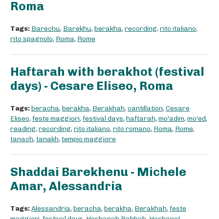
Roma
Tags:
Barechu
,
Barekhu
,
berakha
,
recording
,
rito italiano
,
rito spagnolo
,
Roma
,
Rome
Haftarah with berakhot (festival
days) - Cesare Eliseo, Roma
Tags:
beracha
,
berakha
,
Berakhah
,
cantillation
,
Cesare
Eliseo
,
feste maggiori
,
festival days
,
haftarah
,
mo'adim
,
mo'ed
,
reading
,
recording
,
rito italiano
,
rito romano
,
Roma
,
Rome
,
tanach
,
tanakh
,
tempio maggiore
Shaddai Barekhenu - Michele
Amar, Alessandria
Tags:
Alessandria
,
beracha
,
berakha
,
Berakhah
,
feste
maggiori
,
festival days
,
Hoshanah Rabbah
,
Hoshanot
,