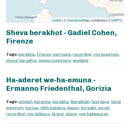
Leaflet
| ©
OpenStreetMap
contributors ©
CARTO
Sheva berakhot - Gadiel Cohen,
Firenze
Tags:
berakha
,
Firenze
,
marriage
,
recording
,
rito spagnolo
,
sheva' berakhot
,
tempio maggiore
,
wedding
Ha-aderet we-ha-emuna -
Ermanno Friedenthal, Gorizia
Tags:
amidah
,
beracha
,
berakha
,
Berakhah
,
fast days
,
feste
maggiori
,
Gorizia
,
High holidays
,
kippur
,
mo'adim
,
mo'ed
,
recording
,
rito tedesco
,
ta'anit
,
taanit
,
yom hakippurim