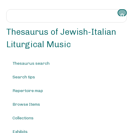
S
k
i
p
t
Thesaurus of Jewish-Italian
o
m
Liturgical Music
a
i
n
Thesaurus search
c
o
Search tips
n
t
e
Repertoire map
n
t
Browse Items
Collections
Exhibits