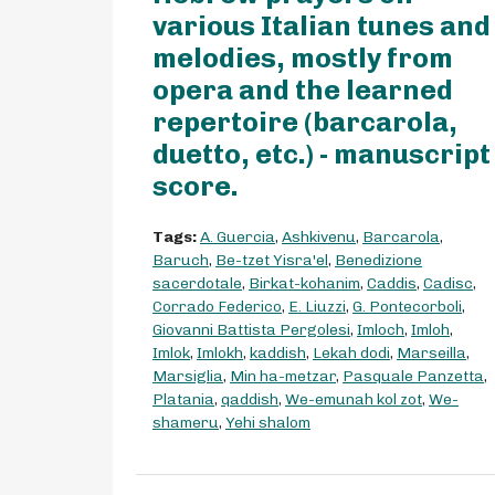
various Italian tunes and
melodies, mostly from
opera and the learned
repertoire (barcarola,
duetto, etc.) - manuscript
score.
Tags:
A. Guercia
,
Ashkivenu
,
Barcarola
,
Baruch
,
Be-tzet Yisra'el
,
Benedizione
sacerdotale
,
Birkat-kohanim
,
Caddis
,
Cadisc
,
Corrado Federico
,
E. Liuzzi
,
G. Pontecorboli
,
Giovanni Battista Pergolesi
,
Imloch
,
Imloh
,
Imlok
,
Imlokh
,
kaddish
,
Lekah dodi
,
Marseilla
,
Marsiglia
,
Min ha-metzar
,
Pasquale Panzetta
,
Platania
,
qaddish
,
We-emunah kol zot
,
We-
shameru
,
Yehi shalom