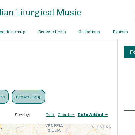
ian Liturgical Music
pertoire map
Browse Items
Collections
Exhibits
F
ems
Browse Map
Sort by:
Title
Creator
Date Added