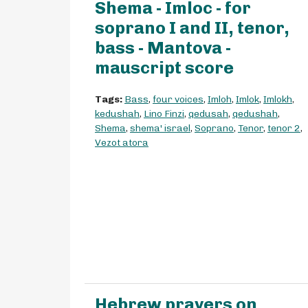
Shema - Imloc - for
soprano I and II, tenor,
bass - Mantova -
mauscript score
Tags:
Bass
,
four voices
,
Imloh
,
Imlok
,
Imlokh
,
kedushah
,
Lino Finzi
,
qedusah
,
qedushah
,
Shema
,
shema' israel
,
Soprano
,
Tenor
,
tenor 2
,
Vezot atora
Hebrew prayers on