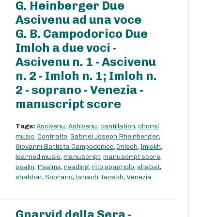
G. Heinberger Due
Ascivenu ad una voce
G. B. Campodorico Due
Imloh a due voci -
Ascivenu n. 1 - Ascivenu
n. 2 - Imloh n. 1; Imloh n.
2 - soprano - Venezia -
manuscript score
Tags:
Ascivenu
,
Ashivenu
,
cantillation
,
choral
music
,
Contralto
,
Gabriel Joseph Rheinberger
,
Giovanni Battista Campodonico
,
Imloch
,
Imlokh
,
learned music
,
manuscript
,
manuscript score
,
psalm
,
Psalms
,
reading
,
rito spagnolo
,
shabat
,
shabbat
,
Soprano
,
tanach
,
tanakh
,
Venezia
Gnarvid della Sera -