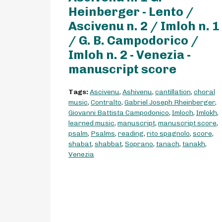
Heinberger - Lento /
Ascivenu n. 2 / Imloh n. 1
/ G. B. Campodorico /
Imloh n. 2 - Venezia -
manuscript score
Tags:
Ascivenu
,
Ashivenu
,
cantillation
,
choral
music
,
Contralto
,
Gabriel Joseph Rheinberger
,
Giovanni Battista Campodonico
,
Imloch
,
Imlokh
,
learned music
,
manuscript
,
manuscript score
,
psalm
,
Psalms
,
reading
,
rito spagnolo
,
score
,
shabat
,
shabbat
,
Soprano
,
tanach
,
tanakh
,
Venezia