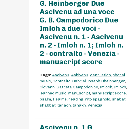
G. Heinberger Due
Ascivenu ad una voce
G. B. Campodorico Due
Imloh a due voci -
Ascivenu n. 1 - Ascivenu
n. 2 - Imloh n. 1; Imloh n.
2 - contralto - Venezia -
manuscript score
Tags:
Ascivenu
,
Ashivenu
,
cantillation
,
choral
music
,
Contralto
,
Gabriel Joseph Rheinberger
,
Giovanni Battista Campodonico
,
Imloch
,
Imlokh
,
learned music
,
manuscript
,
manuscript score
,
psalm
,
Psalms
,
reading
,
rito spagnolo
,
shabat
,
shabbat
,
tanach
,
tanakh
,
Venezia
Ascivenu n. 1 G.