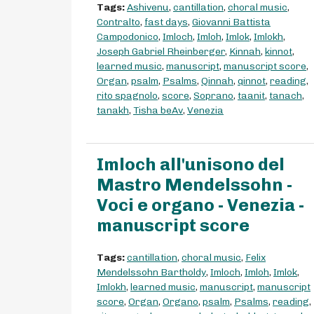
Tags:
Ashivenu
,
cantillation
,
choral music
,
Contralto
,
fast days
,
Giovanni Battista
Campodonico
,
Imloch
,
Imloh
,
Imlok
,
Imlokh
,
Joseph Gabriel Rheinberger
,
Kinnah
,
kinnot
,
learned music
,
manuscript
,
manuscript score
,
Organ
,
psalm
,
Psalms
,
Qinnah
,
qinnot
,
reading
,
rito spagnolo
,
score
,
Soprano
,
taanit
,
tanach
,
tanakh
,
Tisha beAv
,
Venezia
Imloch all'unisono del
Mastro Mendelssohn -
Voci e organo - Venezia -
manuscript score
Tags:
cantillation
,
choral music
,
Felix
Mendelssohn Bartholdy
,
Imloch
,
Imloh
,
Imlok
,
Imlokh
,
learned music
,
manuscript
,
manuscript
score
,
Organ
,
Organo
,
psalm
,
Psalms
,
reading
,