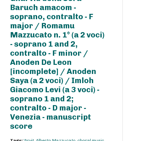
Baruch amacom -
soprano, contralto - F
major / Romamu
Mazzucato n. 1° (a 2 voci)
- soprano 1 and 2,
contralto - F minor /
Anoden De Leon
[incomplete] / Anoden
Saya (a 2 voci) / Imloh
Giacomo Levi (a 3 voci) -
soprano 1 and 2;
contralto - D major -
Venezia - manuscript
score
Tags:
'Arvit
,
Alberto Mazzucato
,
choral music
,