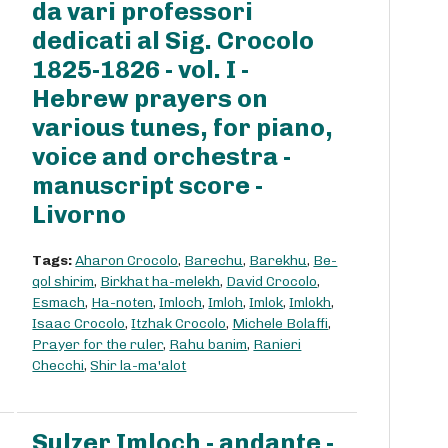
da vari professori
dedicati al Sig. Crocolo
1825-1826 - vol. I -
Hebrew prayers on
various tunes, for piano,
voice and orchestra -
manuscript score -
Livorno
Tags:
Aharon Crocolo
,
Barechu
,
Barekhu
,
Be-
qol shirim
,
Birkhat ha-melekh
,
David Crocolo
,
Esmach
,
Ha-noten
,
Imloch
,
Imloh
,
Imlok
,
Imlokh
,
Isaac Crocolo
,
Itzhak Crocolo
,
Michele Bolaffi
,
Prayer for the ruler
,
Rahu banim
,
Ranieri
Checchi
,
Shir la-ma'alot
Sulzer Imloch - andante -