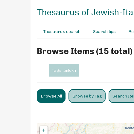
S
k
Thesaurus of Jewish-Ital
i
p
t
Thesaurus search
Search tips
Re
o
m
a
Browse Items (15 total)
i
n
c
Tags: Imlokh
o
n
t
e
Browse All
Browse by Tag
Search It
n
t
+