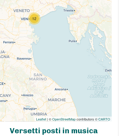
12
Leaflet
| ©
OpenStreetMap
contributors ©
CARTO
Versetti posti in musica