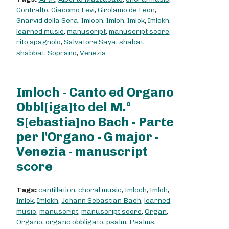
Contralto
,
Giacomo Levi
,
Girolamo de Leon
,
Gnarvid della Sera
,
Imloch
,
Imloh
,
Imlok
,
Imlokh
,
learned music
,
manuscript
,
manuscript score
,
rito spagnolo
,
Salvatore Saya
,
shabat
,
shabbat
,
Soprano
,
Venezia
Imloch - Canto ed Organo
Obbl[iga]to del M.°
S[ebastia]no Bach - Parte
per l'Organo - G major -
Venezia - manuscript
score
Tags:
cantillation
,
choral music
,
Imloch
,
Imloh
,
Imlok
,
Imlokh
,
Johann Sebastian Bach
,
learned
music
,
manuscript
,
manuscript score
,
Organ
,
Organo
,
organo obbligato
,
psalm
,
Psalms
,