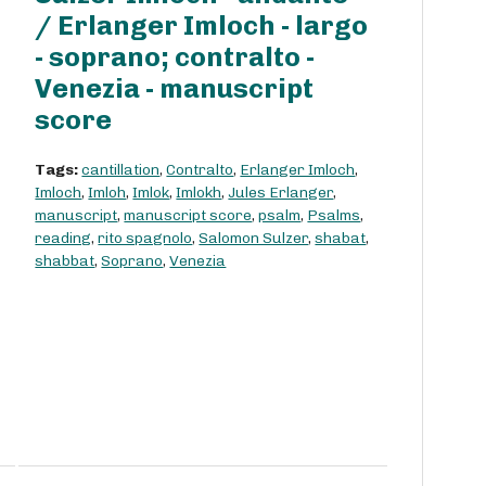
/ Erlanger Imloch - largo
- soprano; contralto -
Venezia - manuscript
score
Tags:
cantillation
,
Contralto
,
Erlanger Imloch
,
Imloch
,
Imloh
,
Imlok
,
Imlokh
,
Jules Erlanger
,
manuscript
,
manuscript score
,
psalm
,
Psalms
,
reading
,
rito spagnolo
,
Salomon Sulzer
,
shabat
,
shabbat
,
Soprano
,
Venezia