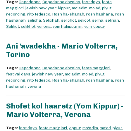
Tags:
Capodanno
,
Capodanno ebraico
,
fast days
,
feste
maggiori
,
jewish new year
,
kippur
,
mo'adim
,
mo'ed
,
piyut
,
recording
,
rito tedesco
,
Rosh ha-shanah
,
rosh hashana
,
rosh
hashanah
,
selicha
,
Selichah
,
selichot
,
selicot
,
seliha
,
selihah
,
Selihot
,
selikhot
,
verona
,
yom hakippurim
,
yom kippur
Ani 'avadekha - Mario Volterra,
Torino
Tags:
Capodanno
,
Capodanno ebraico
,
feste maggiori
,
festival days
,
jewish new year
,
mo'adim
,
mo'ed
,
piyut
,
recording
,
rito tedesco
,
Rosh ha-shanah
,
rosh hashana
,
rosh
hashanah
,
verona
Shofet kol haaretz (Yom Kippur) -
Mario Volterra, Verona
Tags:
fast days
,
feste maggiori
,
kippur
,
mo'adim
,
mo'ed
,
piyut
,