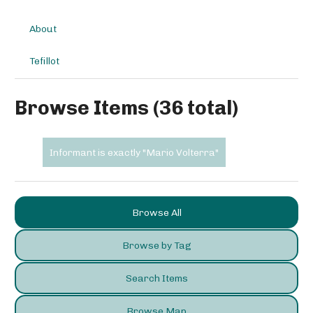
About
Tefillot
Browse Items (36 total)
Informant is exactly "Mario Volterra"
Browse All
Browse by Tag
Search Items
Browse Map