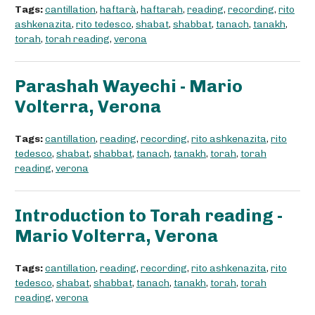
Tags:
cantillation
,
haftarà
,
haftarah
,
reading
,
recording
,
rito
ashkenazita
,
rito tedesco
,
shabat
,
shabbat
,
tanach
,
tanakh
,
torah
,
torah reading
,
verona
Parashah Wayechi - Mario
Volterra, Verona
Tags:
cantillation
,
reading
,
recording
,
rito ashkenazita
,
rito
tedesco
,
shabat
,
shabbat
,
tanach
,
tanakh
,
torah
,
torah
reading
,
verona
Introduction to Torah reading -
Mario Volterra, Verona
Tags:
cantillation
,
reading
,
recording
,
rito ashkenazita
,
rito
tedesco
,
shabat
,
shabbat
,
tanach
,
tanakh
,
torah
,
torah
reading
,
verona