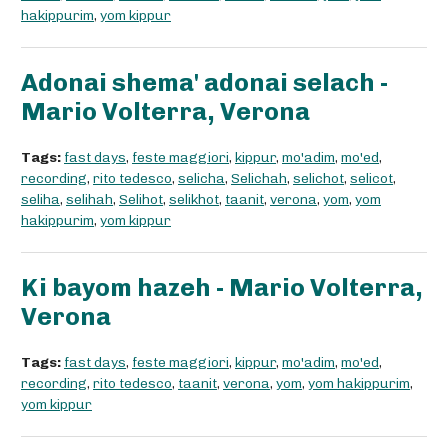
hakippurim
,
yom kippur
Adonai shema' adonai selach -
Mario Volterra, Verona
Tags:
fast days
,
feste maggiori
,
kippur
,
mo'adim
,
mo'ed
,
recording
,
rito tedesco
,
selicha
,
Selichah
,
selichot
,
selicot
,
seliha
,
selihah
,
Selihot
,
selikhot
,
taanit
,
verona
,
yom
,
yom
hakippurim
,
yom kippur
Ki bayom hazeh - Mario Volterra,
Verona
Tags:
fast days
,
feste maggiori
,
kippur
,
mo'adim
,
mo'ed
,
recording
,
rito tedesco
,
taanit
,
verona
,
yom
,
yom hakippurim
,
yom kippur