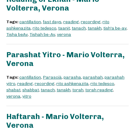
Volterra, Verona
Tags:
cantillation
,
fast days
,
reading
,
recording
,
rito
ashkenazita
,
rito tedesco
,
taanit
,
tanach
,
tanakh
,
tish'a be-av
,
Tisha beAv
,
Tishah be-Av
,
verona
Parashat Yitro - Mario Volterra,
Verona
Tags:
cantillation
,
Parascià
,
parasha
,
parashah
,
parashah
yitro
,
reading
,
recording
,
rito ashkenazita
,
rito tedesco
,
shabat
,
shabbat
,
tanach
,
tanakh
,
torah
,
torah reading
,
verona
,
yitro
Haftarah - Mario Volterra,
Verona