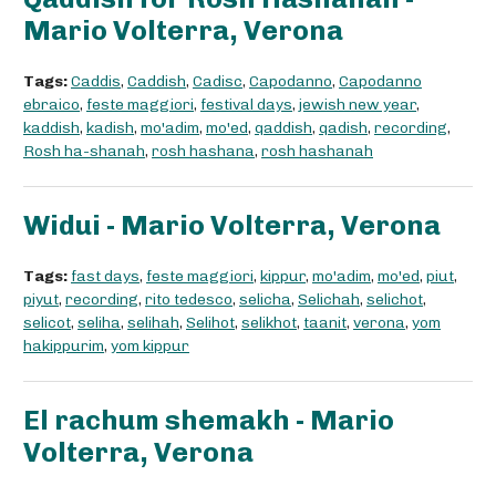
Mario Volterra, Verona
Tags:
Caddis
,
Caddish
,
Cadisc
,
Capodanno
,
Capodanno
ebraico
,
feste maggiori
,
festival days
,
jewish new year
,
kaddish
,
kadish
,
mo'adim
,
mo'ed
,
qaddish
,
qadish
,
recording
,
Rosh ha-shanah
,
rosh hashana
,
rosh hashanah
Widui - Mario Volterra, Verona
Tags:
fast days
,
feste maggiori
,
kippur
,
mo'adim
,
mo'ed
,
piut
,
piyut
,
recording
,
rito tedesco
,
selicha
,
Selichah
,
selichot
,
selicot
,
seliha
,
selihah
,
Selihot
,
selikhot
,
taanit
,
verona
,
yom
hakippurim
,
yom kippur
El rachum shemakh - Mario
Volterra, Verona