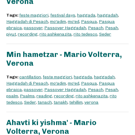
Verona
Tags:
feste maggiori
,
festival days
,
haggada
,
haggadah
,
Haggadah di Pesach
,
mo'adim
,
mo'ed
,
Pasqua
,
Pasqua
ebraica
,
passover
,
Passover Haggadah
,
Pesach
,
Pesah
,
piyut
,
recording
,
rito ashkenazita
,
rito tedesco
,
Seder
Min hametzar - Mario Volterra,
Verona
Tags:
cantillation
,
feste maggiori
,
haggada
,
haggadah
,
Haggadah di Pesach
,
mo'adim
,
mo'ed
,
Pasqua
,
Pasqua
ebraica
,
passover
,
Passover Haggadah
,
Pesach
,
Pesah
,
psalm
,
Psalms
,
reading
,
recording
,
rito ashkenazita
,
rito
tedesco
,
Seder
,
tanach
,
tanakh
,
tehillim
,
verona
Ahavti ki yishma' - Mario
Volterra, Verona