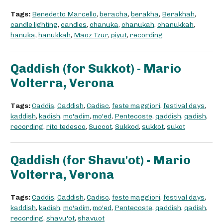
Tags:
Benedetto Marcello
,
beracha
,
berakha
,
Berakhah
,
candle lighting
,
candles
,
chanuka
,
chanukah
,
chanukkah
,
hanuka
,
hanukkah
,
Maoz Tzur
,
piyut
,
recording
Qaddish (for Sukkot) - Mario
Volterra, Verona
Tags:
Caddis
,
Caddish
,
Cadisc
,
feste maggiori
,
festival days
,
kaddish
,
kadish
,
mo'adim
,
mo'ed
,
Pentecoste
,
qaddish
,
qadish
,
recording
,
rito tedesco
,
Succot
,
Sukkod
,
sukkot
,
sukot
Qaddish (for Shavu'ot) - Mario
Volterra, Verona
Tags:
Caddis
,
Caddish
,
Cadisc
,
feste maggiori
,
festival days
,
kaddish
,
kadish
,
mo'adim
,
mo'ed
,
Pentecoste
,
qaddish
,
qadish
,
recording
,
shavu'ot
,
shavuot