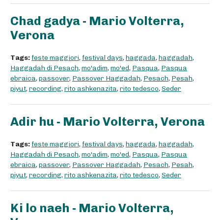
Chad gadya - Mario Volterra,
Verona
Tags:
feste maggiori
,
festival days
,
haggada
,
haggadah
,
Haggadah di Pesach
,
mo'adim
,
mo'ed
,
Pasqua
,
Pasqua
ebraica
,
passover
,
Passover Haggadah
,
Pesach
,
Pesah
,
piyut
,
recording
,
rito ashkenazita
,
rito tedesco
,
Seder
Adir hu - Mario Volterra, Verona
Tags:
feste maggiori
,
festival days
,
haggada
,
haggadah
,
Haggadah di Pesach
,
mo'adim
,
mo'ed
,
Pasqua
,
Pasqua
ebraica
,
passover
,
Passover Haggadah
,
Pesach
,
Pesah
,
piyut
,
recording
,
rito ashkenazita
,
rito tedesco
,
Seder
Ki lo naeh - Mario Volterra,