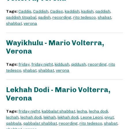
Tags:
Caddis
,
Caddish
,
Cadisc
,
kaddish
,
kadish
,
qaddish
,
qaddish titqabal
,
qadish
,
recording
,
rito tedesco
,
shabat
,
shabbat
,
verona
Wayikhulu - Mario Volterra,
Verona
Tags:
friday
,
friday night
,
kiddush
,
qiddush
,
recording
,
rito
tedesco
,
shabat
,
shabbat
,
verona
Lekhah Dodi - Mario Volterra,
Verona
Tags:
friday night
,
kabbalat shabbat
,
lecha
,
lecha dodi
,
lechah
,
lechah dodi
,
lekhah
,
lekhah dodi
,
Leone Leoni
,
piyut
,
qabbala
,
qabbalat shabbat
,
recording
,
rito tedesco
,
shabat
,