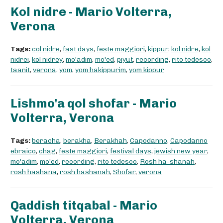
Kol nidre - Mario Volterra,
Verona
Tags:
col nidre
,
fast days
,
feste maggiori
,
kippur
,
kol nidre
,
kol
nidrei
,
kol nidrey
,
mo'adim
,
mo'ed
,
piyut
,
recording
,
rito tedesco
,
taanit
,
verona
,
yom
,
yom hakippurim
,
yom kippur
Lishmo'a qol shofar - Mario
Volterra, Verona
Tags:
beracha
,
berakha
,
Berakhah
,
Capodanno
,
Capodanno
ebraico
,
chag
,
feste maggiori
,
festival days
,
jewish new year
,
mo'adim
,
mo'ed
,
recording
,
rito tedesco
,
Rosh ha-shanah
,
rosh hashana
,
rosh hashanah
,
Shofar
,
verona
Qaddish titqabal - Mario
Volterra, Verona