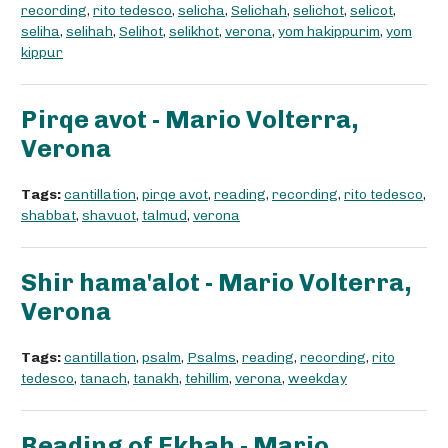
recording
,
rito tedesco
,
selicha
,
Selichah
,
selichot
,
selicot
,
seliha
,
selihah
,
Selihot
,
selikhot
,
verona
,
yom hakippurim
,
yom
kippur
Pirqe avot - Mario Volterra,
Verona
Tags:
cantillation
,
pirqe avot
,
reading
,
recording
,
rito tedesco
,
shabbat
,
shavuot
,
talmud
,
verona
Shir hama'alot - Mario Volterra,
Verona
Tags:
cantillation
,
psalm
,
Psalms
,
reading
,
recording
,
rito
tedesco
,
tanach
,
tanakh
,
tehillim
,
verona
,
weekday
Reading of Ekhah - Mario