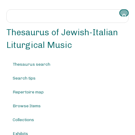
S
k
i
p
t
Thesaurus of Jewish-Italian
o
m
Liturgical Music
a
i
n
Thesaurus search
c
o
Search tips
n
t
e
Repertoire map
n
t
Browse Items
Collections
Exhibits