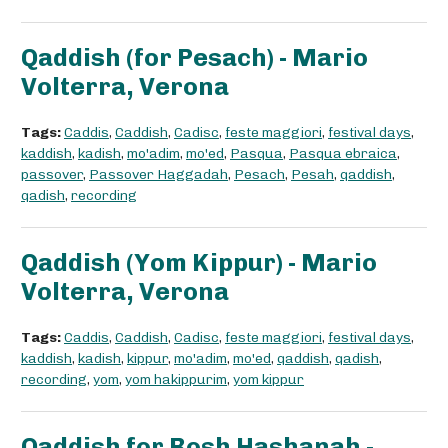
Qaddish (for Pesach) - Mario
Volterra, Verona
Tags:
Caddis
,
Caddish
,
Cadisc
,
feste maggiori
,
festival days
,
kaddish
,
kadish
,
mo'adim
,
mo'ed
,
Pasqua
,
Pasqua ebraica
,
passover
,
Passover Haggadah
,
Pesach
,
Pesah
,
qaddish
,
qadish
,
recording
Qaddish (Yom Kippur) - Mario
Volterra, Verona
Tags:
Caddis
,
Caddish
,
Cadisc
,
feste maggiori
,
festival days
,
kaddish
,
kadish
,
kippur
,
mo'adim
,
mo'ed
,
qaddish
,
qadish
,
recording
,
yom
,
yom hakippurim
,
yom kippur
Qaddish for Rosh Hashanah -