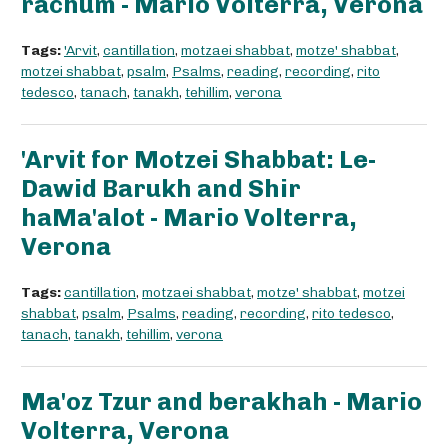
rachum - Mario Volterra, Verona
Tags:
'Arvit
,
cantillation
,
motzaei shabbat
,
motze' shabbat
,
motzei shabbat
,
psalm
,
Psalms
,
reading
,
recording
,
rito
tedesco
,
tanach
,
tanakh
,
tehillim
,
verona
'Arvit for Motzei Shabbat: Le-
Dawid Barukh and Shir
haMa'alot - Mario Volterra,
Verona
Tags:
cantillation
,
motzaei shabbat
,
motze' shabbat
,
motzei
shabbat
,
psalm
,
Psalms
,
reading
,
recording
,
rito tedesco
,
tanach
,
tanakh
,
tehillim
,
verona
Ma'oz Tzur and berakhah - Mario
Volterra, Verona