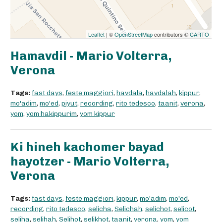
Leaflet
| ©
OpenStreetMap
contributors ©
CARTO
Hamavdil - Mario Volterra,
Verona
Tags:
fast days
,
feste maggiori
,
havdala
,
havdalah
,
kippur
,
mo'adim
,
mo'ed
,
piyut
,
recording
,
rito tedesco
,
taanit
,
verona
,
yom
,
yom hakippurim
,
yom kippur
Ki hineh kachomer bayad
hayotzer - Mario Volterra,
Verona
Tags:
fast days
,
feste maggiori
,
kippur
,
mo'adim
,
mo'ed
,
recording
,
rito tedesco
,
selicha
,
Selichah
,
selichot
,
selicot
,
seliha
,
selihah
,
Selihot
,
selikhot
,
taanit
,
verona
,
yom
,
yom