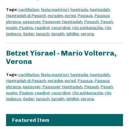
Tags:
cantillation
,
feste maggiori
,
haggada
,
haggadah
,
Haggadah di Pesach
,
mo'adim
,
mo'ed
,
Pasqua
,
Pasqua
ebraica
,
passover
,
Passover Haggadah
,
Pesach
,
Pesah
,
psalm
,
Psalms
,
reading
,
recording
,
rito ashkenazita
,
rito
tedesco
,
Seder
,
tanach
,
tanakh
,
tehillim
,
verona
Betzet Yisrael - Mario Volterra,
Verona
Tags:
cantillation
,
feste maggiori
,
haggada
,
haggadah
,
Haggadah di Pesach
,
mo'adim
,
mo'ed
,
Pasqua
,
Pasqua
ebraica
,
passover
,
Passover Haggadah
,
Pesach
,
Pesah
,
psalm
,
Psalms
,
reading
,
recording
,
rito ashkenazita
,
rito
tedesco
,
Seder
,
tanach
,
tanakh
,
tehillim
,
verona
Featured Item