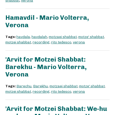
shabbat
,
verona
Hamavdil - Mario Volterra,
Verona
Tags:
havdala
,
havdalah
,
motzaei shabbat
,
motze' shabbat
,
motzei shabbat
,
recording
,
rito tedesco
,
verona
'Arvit for Motzei Shabbat:
Barekhu - Mario Volterra,
Verona
Tags:
Barechu
,
Barekhu
,
motzaei shabbat
,
motze' shabbat
,
motzei shabbat
,
recording
,
rito tedesco
,
verona
'Arvit for Motzei Shabbat: We-hu