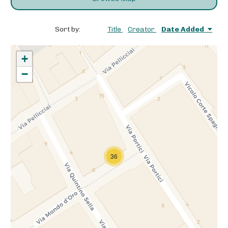
Sort by:
Title
Creator
Date Added
+
−
36