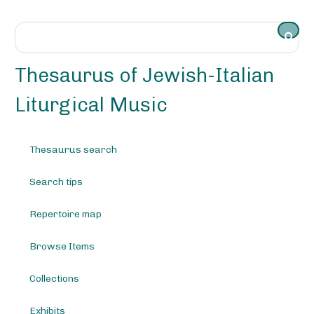
S
k
i
p
t
Thesaurus of Jewish-Italian
o
m
Liturgical Music
a
i
n
Thesaurus search
c
o
Search tips
n
t
e
Repertoire map
n
t
Browse Items
Collections
Exhibits