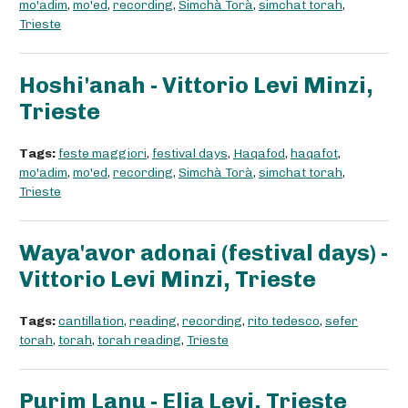
mo'adim
,
mo'ed
,
recording
,
Simchà Torà
,
simchat torah
,
Trieste
Hoshi'anah - Vittorio Levi Minzi,
Trieste
Tags:
feste maggiori
,
festival days
,
Haqafod
,
haqafot
,
mo'adim
,
mo'ed
,
recording
,
Simchà Torà
,
simchat torah
,
Trieste
Waya'avor adonai (festival days) -
Vittorio Levi Minzi, Trieste
Tags:
cantillation
,
reading
,
recording
,
rito tedesco
,
sefer
torah
,
torah
,
torah reading
,
Trieste
Purim Lanu - Elia Levi, Trieste