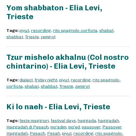
Yom shabbaton - Elia Levi,
Trieste
Tags:
piyut
,
recording
,
rito spagnolo-corfiota
,
shabat
,
shabbat
,
Trieste
,
zemirot
Tzur mishelo akhalnu (Col nostro
chintarino) - Elia Levi, Trieste
Tags:
dialect
,
friday night
,
piyut
,
recording
,
rito spagnolo-
corfiota
,
shabat
,
shabbat
,
Trieste
,
zemirot
Ki lo naeh - Elia Levi, Trieste
Tags:
feste maggiori
,
festival days
,
haggada
,
haggadah
,
Haggadah di Pesach
,
mo'adim
,
mo'ed
,
passover
,
Passover
Haggadah
,
Pesach
,
Pesah
,
piyut
,
recording
,
rito spagnolo-