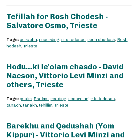
Tefillah for Rosh Chodesh -
Salvatore Osmo, Trieste
Tags:
beracha
,
recording
,
rito tedesco
,
rosh chodesh
,
Rosh
hodesh
,
Trieste
Hodu...ki le'olam chasdo - David
Nacson, Vittorio Levi Minzi and
others, Trieste
Tags:
psalm
,
Psalms
,
reading
,
recording
,
rito tedesco
,
tanach
,
tanakh
,
tehillim
,
Trieste
Barekhu and Qedushah (Yom
Kippur) - Vittorio Levi Minzi and