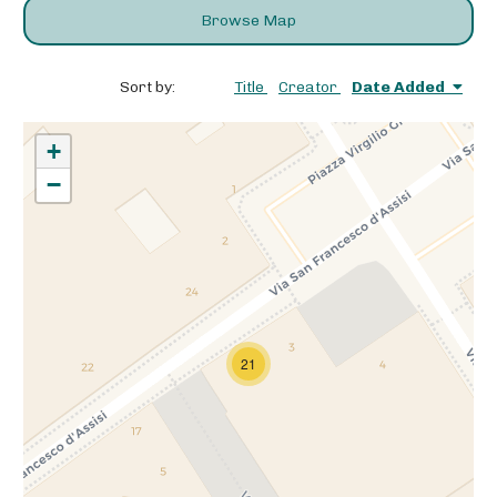
Browse Map
Sort by:
Title
Creator
Date Added
+
−
21