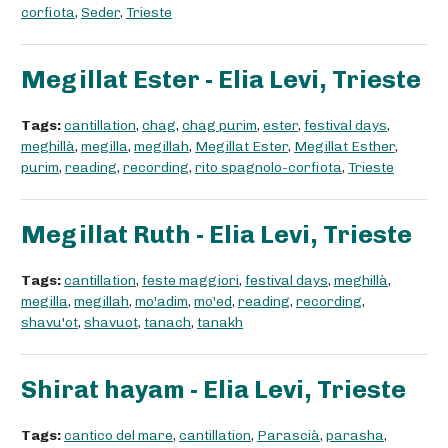
corfiota
,
Seder
,
Trieste
Megillat Ester - Elia Levi, Trieste
Tags:
cantillation
,
chag
,
chag purim
,
ester
,
festival days
,
meghillà
,
megilla
,
megillah
,
Megillat Ester
,
Megillat Esther
,
purim
,
reading
,
recording
,
rito spagnolo-corfiota
,
Trieste
Megillat Ruth - Elia Levi, Trieste
Tags:
cantillation
,
feste maggiori
,
festival days
,
meghillà
,
megilla
,
megillah
,
mo'adim
,
mo'ed
,
reading
,
recording
,
shavu'ot
,
shavuot
,
tanach
,
tanakh
Shirat hayam - Elia Levi, Trieste
Tags:
cantico del mare
,
cantillation
,
Parascià
,
parasha
,