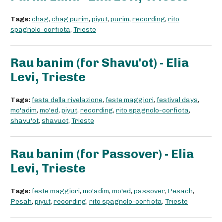
Tags:
chag
,
chag purim
,
piyut
,
purim
,
recording
,
rito
spagnolo-corfiota
,
Trieste
Rau banim (for Shavu'ot) - Elia
Levi, Trieste
Tags:
festa della rivelazione
,
feste maggiori
,
festival days
,
mo'adim
,
mo'ed
,
piyut
,
recording
,
rito spagnolo-corfiota
,
shavu'ot
,
shavuot
,
Trieste
Rau banim (for Passover) - Elia
Levi, Trieste
Tags:
feste maggiori
,
mo'adim
,
mo'ed
,
passover
,
Pesach
,
Pesah
,
piyut
,
recording
,
rito spagnolo-corfiota
,
Trieste