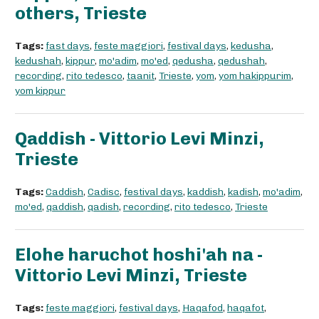
others, Trieste
Tags:
fast days
,
feste maggiori
,
festival days
,
kedusha
,
kedushah
,
kippur
,
mo'adim
,
mo'ed
,
qedusha
,
qedushah
,
recording
,
rito tedesco
,
taanit
,
Trieste
,
yom
,
yom hakippurim
,
yom kippur
Qaddish - Vittorio Levi Minzi,
Trieste
Tags:
Caddish
,
Cadisc
,
festival days
,
kaddish
,
kadish
,
mo'adim
,
mo'ed
,
qaddish
,
qadish
,
recording
,
rito tedesco
,
Trieste
Elohe haruchot hoshi'ah na -
Vittorio Levi Minzi, Trieste
Tags:
feste maggiori
,
festival days
,
Haqafod
,
haqafot
,