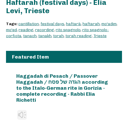
Haftarah (festival days) - Elia
Levi, Trieste
Tags:
cantillation
,
festival days
,
haftarà
,
haftarah
,
mo'adim
,
mo'ed
,
reading
,
recording
,
rito spagnolo
,
rito spagnolo-
corfiota
,
tanach
,
tanakh
,
torah
,
torah reading
,
Trieste
Featured Item
Haggadah di Pesach / Passover
Haggadah / הגדה של פסח according
to the Italo-German rite in Gorizia -
complete recording - Rabbi Elia
Richetti