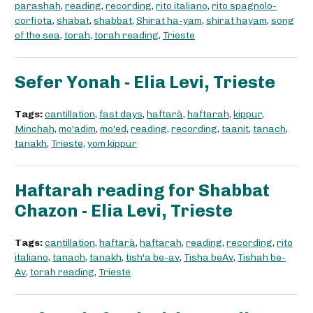
parashah
,
reading
,
recording
,
rito italiano
,
rito spagnolo-
corfiota
,
shabat
,
shabbat
,
Shirat ha-yam
,
shirat hayam
,
song
of the sea
,
torah
,
torah reading
,
Trieste
Sefer Yonah - Elia Levi, Trieste
Tags:
cantillation
,
fast days
,
haftarà
,
haftarah
,
kippur
,
Minchah
,
mo'adim
,
mo'ed
,
reading
,
recording
,
taanit
,
tanach
,
tanakh
,
Trieste
,
yom kippur
Haftarah reading for Shabbat
Chazon - Elia Levi, Trieste
Tags:
cantillation
,
haftarà
,
haftarah
,
reading
,
recording
,
rito
italiano
,
tanach
,
tanakh
,
tish'a be-av
,
Tisha beAv
,
Tishah be-
Av
,
torah reading
,
Trieste