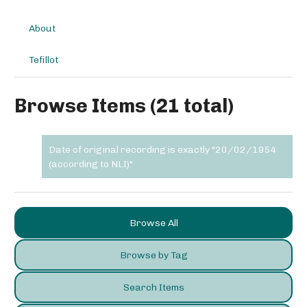
About
Tefillot
Browse Items (21 total)
Date of original recording is exactly "20/02/1954
(according to NLI)"
Browse All
Browse by Tag
Search Items