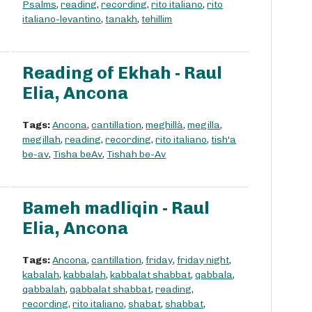
Psalms
,
reading
,
recording
,
rito italiano
,
rito
italiano-levantino
,
tanakh
,
tehillim
Reading of Ekhah - Raul
Elia, Ancona
Tags:
Ancona
,
cantillation
,
meghillà
,
megilla
,
megillah
,
reading
,
recording
,
rito italiano
,
tish'a
be-av
,
Tisha beAv
,
Tishah be-Av
Bameh madliqin - Raul
Elia, Ancona
Tags:
Ancona
,
cantillation
,
friday
,
friday night
,
kabalah
,
kabbalah
,
kabbalat shabbat
,
qabbala
,
qabbalah
,
qabbalat shabbat
,
reading
,
recording
,
rito italiano
,
shabat
,
shabbat
,