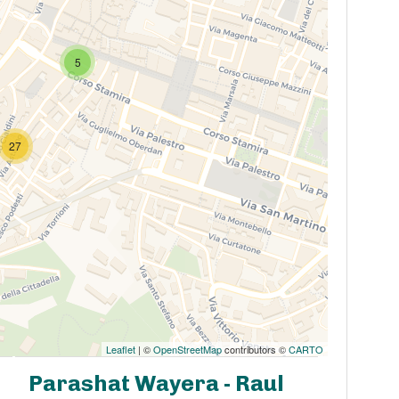
5
27
Leaflet
| ©
OpenStreetMap
contributors ©
CARTO
Parashat Wayera - Raul