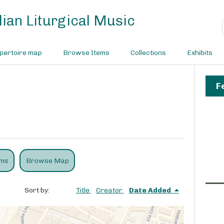
ian Liturgical Music
pertoire map
Browse Items
Collections
Exhibits
F
ems
Browse Map
Sort by:
Title
Creator
Date Added