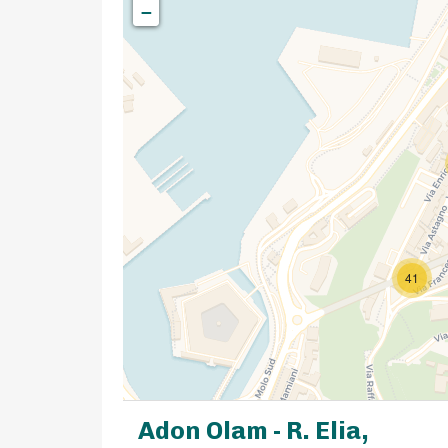
−
41
Adon Olam - R. Elia,