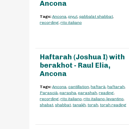
Ancona
Tags:
Ancona
,
piyut
,
qabbalat shabbat
,
recording
,
rito italiano
Haftarah (Joshua I) with
berakhot - Raul Elia,
Ancona
Tags:
Ancona
,
cantillation
,
haftarà
,
haftarah
,
Parascià
,
parasha
,
parashah
,
reading
,
recording
,
rito italiano
,
rito italiano-levantino
,
shabat
,
shabbat
,
tanakh
,
torah
,
torah reading