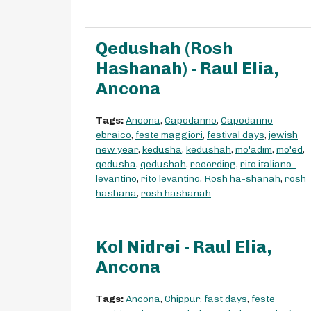
Qedushah (Rosh
Hashanah) - Raul Elia,
Ancona
Tags:
Ancona
,
Capodanno
,
Capodanno
ebraico
,
feste maggiori
,
festival days
,
jewish
new year
,
kedusha
,
kedushah
,
mo'adim
,
mo'ed
,
qedusha
,
qedushah
,
recording
,
rito italiano-
levantino
,
rito levantino
,
Rosh ha-shanah
,
rosh
hashana
,
rosh hashanah
Kol Nidrei - Raul Elia,
Ancona
Tags:
Ancona
,
Chippur
,
fast days
,
feste