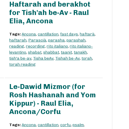
Haftarah and berakhot
for Tish'ah be-Av - Raul
Elia, Ancona
Tags:
Ancona
,
cantillation
,
fast days
,
haftarà
,
haftarah
,
Parascià
,
parasha
,
parashah
,
reading
,
recording
,
rito italiano
,
rito italiano-
levantino
,
shabat
,
shabbat
,
taanit
,
tanakh
,
tish'a be-av
,
Tisha beAv
,
Tishah be-Av
,
torah
,
torah reading
Le-Dawid Mizmor (for
Rosh Hashanah and Yom
Kippur) - Raul Elia,
Ancona/Corfu
Tags:
Ancona
,
cantillation
,
corfu
,
psalm
,