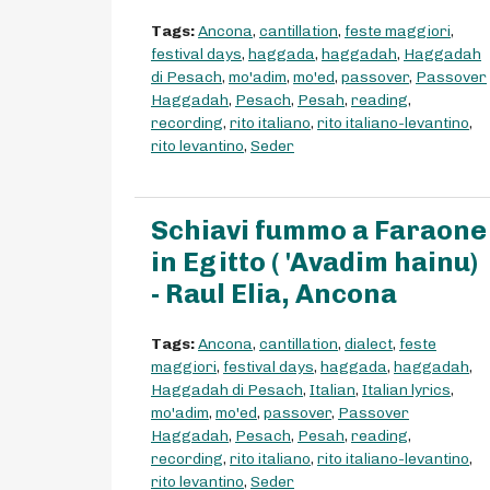
Tags:
Ancona
,
cantillation
,
feste maggiori
,
festival days
,
haggada
,
haggadah
,
Haggadah
di Pesach
,
mo'adim
,
mo'ed
,
passover
,
Passover
Haggadah
,
Pesach
,
Pesah
,
reading
,
recording
,
rito italiano
,
rito italiano-levantino
,
rito levantino
,
Seder
Schiavi fummo a Faraone
in Egitto ( 'Avadim hainu)
- Raul Elia, Ancona
Tags:
Ancona
,
cantillation
,
dialect
,
feste
maggiori
,
festival days
,
haggada
,
haggadah
,
Haggadah di Pesach
,
Italian
,
Italian lyrics
,
mo'adim
,
mo'ed
,
passover
,
Passover
Haggadah
,
Pesach
,
Pesah
,
reading
,
recording
,
rito italiano
,
rito italiano-levantino
,
rito levantino
,
Seder