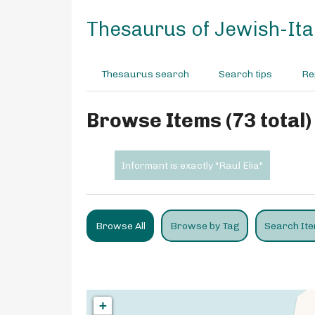
S
k
Thesaurus of Jewish-Ital
i
p
t
Thesaurus search
Search tips
Re
o
m
a
Browse Items (73 total)
i
n
c
Informant is exactly "Raul Elia"
o
n
t
e
Browse All
Browse by Tag
Search It
n
t
+