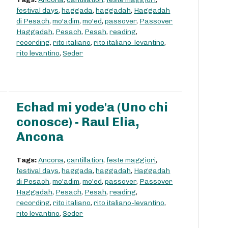
festival days
,
haggada
,
haggadah
,
Haggadah
di Pesach
,
mo'adim
,
mo'ed
,
passover
,
Passover
Haggadah
,
Pesach
,
Pesah
,
reading
,
recording
,
rito italiano
,
rito italiano-levantino
,
rito levantino
,
Seder
Echad mi yode'a (Uno chi
conosce) - Raul Elia,
Ancona
Tags:
Ancona
,
cantillation
,
feste maggiori
,
festival days
,
haggada
,
haggadah
,
Haggadah
di Pesach
,
mo'adim
,
mo'ed
,
passover
,
Passover
Haggadah
,
Pesach
,
Pesah
,
reading
,
recording
,
rito italiano
,
rito italiano-levantino
,
rito levantino
,
Seder