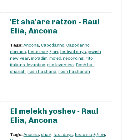
'Et sha'are ratzon - Raul
Elia, Ancona
Tags:
Ancona
,
Capodanno
,
Capodanno
ebraico
,
feste maggiori
,
festival days
,
jewish
new year
,
mo'adim
,
mo'ed
,
recording
,
rito
italiano-levantino
,
rito levantino
,
Rosh ha-
shanah
,
rosh hashana
,
rosh hashanah
El melekh yoshev - Raul
Elia, Ancona
Tags:
Ancona
,
chag
,
fast days
,
feste maggiori
,