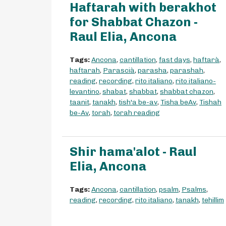
Haftarah with berakhot
for Shabbat Chazon -
Raul Elia, Ancona
Tags:
Ancona
,
cantillation
,
fast days
,
haftarà
,
haftarah
,
Parascià
,
parasha
,
parashah
,
reading
,
recording
,
rito italiano
,
rito italiano-
levantino
,
shabat
,
shabbat
,
shabbat chazon
,
taanit
,
tanakh
,
tish'a be-av
,
Tisha beAv
,
Tishah
be-Av
,
torah
,
torah reading
Shir hama'alot - Raul
Elia, Ancona
Tags:
Ancona
,
cantillation
,
psalm
,
Psalms
,
reading
,
recording
,
rito italiano
,
tanakh
,
tehillim