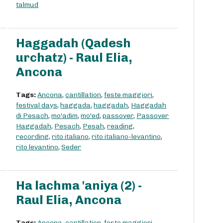
talmud
Haggadah (Qadesh
urchatz) - Raul Elia,
Ancona
Tags:
Ancona
,
cantillation
,
feste maggiori
,
festival days
,
haggada
,
haggadah
,
Haggadah
di Pesach
,
mo'adim
,
mo'ed
,
passover
,
Passover
Haggadah
,
Pesach
,
Pesah
,
reading
,
recording
,
rito italiano
,
rito italiano-levantino
,
rito levantino
,
Seder
Ha lachma 'aniya (2) -
Raul Elia, Ancona
Tags:
Ancona
,
cantillation
,
feste maggiori
,