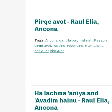
Pirqe avot - Raul Elia,
Ancona
Tags:
Ancona
,
cantillation
,
mishnah
,
Pesach
,
pirqe avot
,
reading
,
recording
,
rito italiano
,
shavu'ot
,
shavuot
Ha lachma 'aniya and
'Avadim hainu - Raul Elia,
Ancona